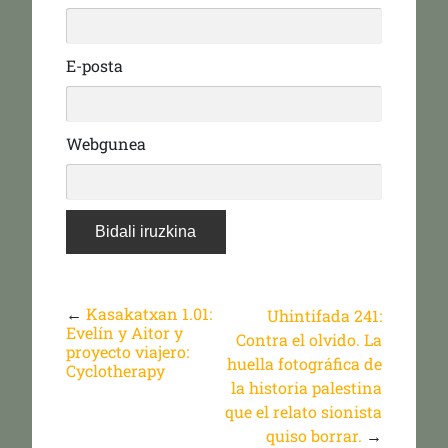
E-posta
Webgunea
←
Kasakatxan 1.01:
Uhintifada 241:
Evelín y Aitor y
Contra el olvido. La
proyecto viajero:
huella fotográfica de
Cyclotherapy
la historia palestina
que el relato sionista
quiso borrar.
→