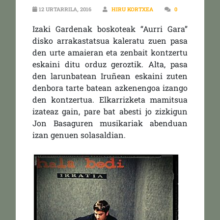
12 URTARRILA, 2016
HIRU KORTXEA
0
Izaki Gardenak boskoteak “Aurri Gara”
disko arrakastatsua kaleratu zuen pasa
den urte amaieran eta zenbait kontzertu
eskaini ditu orduz geroztik. Alta, pasa
den larunbatean Iruñean eskaini zuten
denbora tarte batean azkenengoa izango
den kontzertua. Elkarrizketa mamitsua
izateaz gain, pare bat abesti jo zizkigun
Jon Basaguren musikariak abenduan
izan genuen solasaldian.