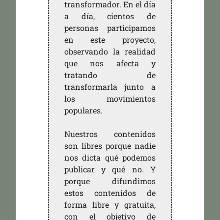
transformador. En el día
a día, cientos de
personas participamos
en este proyecto,
observando la realidad
que nos afecta y
tratando de
transformarla junto a
los movimientos
populares.
Nuestros contenidos
son libres porque nadie
nos dicta qué podemos
publicar y qué no. Y
porque difundimos
estos contenidos de
forma libre y gratuita,
con el objetivo de