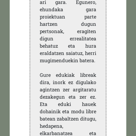
ari gara. Egunero,
ehundaka gara
proiektuan parte
hartzen dugun
pertsonak, eragiten
digun errealitatea
behatuz eta hura
eraldatzen saiatuz, herri
mugimenduekin batera.
Gure edukiak libreak
dira, inork ez digulako
agintzen zer argitaratu
dezakegun eta zer ez.
Eta eduki hauek
dohainik eta modu libre
batean zabaltzen ditugu,
hedapena,
elkarbanatzea eta