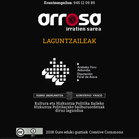
Erantzungailua:
945 12 09 89
LAGUNTZAILEAK
2018 Gure eduki guztiak Creative Commons