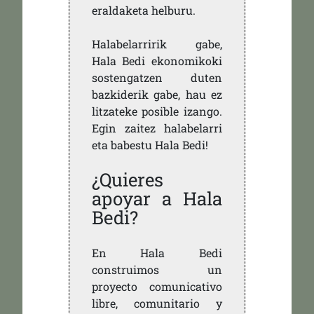
eraldaketa helburu.
Halabelarririk gabe,
Hala Bedi ekonomikoki
sostengatzen duten
bazkiderik gabe, hau ez
litzateke posible izango.
Egin zaitez halabelarri
eta babestu Hala Bedi!
¿Quieres
apoyar a Hala
Bedi?
En Hala Bedi
construimos un
proyecto comunicativo
libre, comunitario y