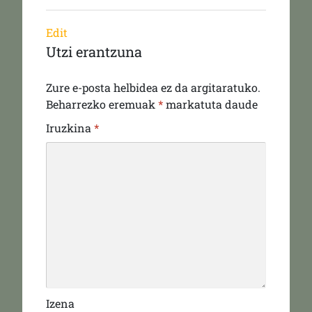
Edit
Utzi erantzuna
Zure e-posta helbidea ez da argitaratuko.
Beharrezko eremuak
*
markatuta daude
Iruzkina
*
Izena