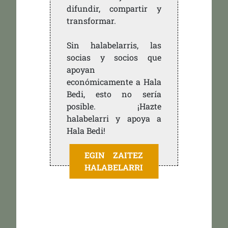
difundir, compartir y
transformar.
Sin halabelarris, las
socias y socios que
apoyan
económicamente a Hala
Bedi, esto no sería
posible. ¡Hazte
halabelarri y apoya a
Hala Bedi!
EGIN ZAITEZ
HALABELARRI