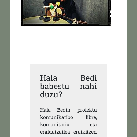
Hala Bedi
babestu nahi
duzu?
Hala Bedin proiektu
komunikatibo libre,
komunitario eta
eraldatzailea eraikitzen