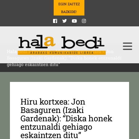
EGIN ZAITEZ
BAZKIDE!
Hala Bedi
>
Podcasts
>
Musika
>
hirukortxea
>
Jon
Basaguren (Izaki Gardenak): “Diska honek entzunaldi
gehiago eskaintzen ditu”
Hiru kortxea: Jon
Basaguren (Izaki
Gardenak): “Diska honek
entzunaldi gehiago
eskaintzen ditu”