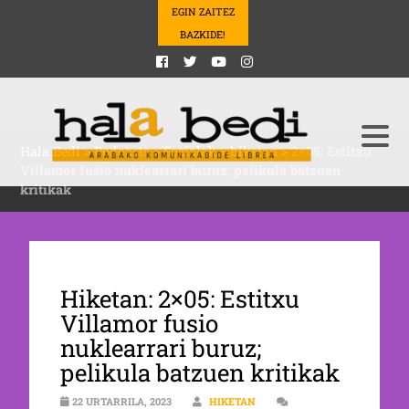
EGIN ZAITEZ
BAZKIDE!
Hala Bedi
>
Podcasts
>
Sozialak
>
hiketan
>
2×05: Estitxu
Villamor fusio nuklearrari buruz; pelikula batzuen
kritikak
Hiketan: 2×05: Estitxu
Villamor fusio
nuklearrari buruz;
pelikula batzuen kritikak
22 URTARRILA, 2023
HIKETAN