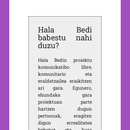
Hala Bedi
babestu nahi
duzu?
Hala Bedin proiektu
komunikatibo libre,
komunitario eta
eraldatzailea eraikitzen
ari gara. Egunero,
ehundaka gara
proiektuan parte
hartzen dugun
pertsonak, eragiten
digun errealitatea
behatuz eta hura