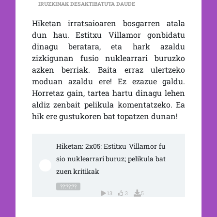
2×05: ESTITXU VILLAMOR FU
IRUZKINAK DESAKTIBATUTA DAUDE
Hiketan irratsaioaren bosgarren atala
dun hau. Estitxu Villamor gonbidatu
dinagu beratara, eta hark azaldu
zizkigunan fusio nuklearrari buruzko
azken berriak. Baita erraz ulertzeko
moduan azaldu ere! Ez ezazue galdu.
Horretaz gain, tartea hartu dinagu lehen
aldiz zenbait pelikula komentatzeko. Ea
hik ere gustukoren bat topatzen dunan!
Hiketan: 2x05: Estitxu Villamor fu
sio nuklearrari buruz; pelikula bat
zuen kritikak
??:??:??
13
3
5