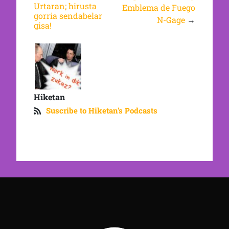
Urtaran; hirusta
Emblema de Fuego
gorria sendabelar
N-Gage
→
gisa!
Hiketan
Suscribe to Hiketan's Podcasts