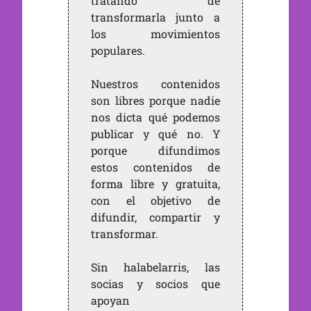
tratando de
transformarla junto a
los movimientos
populares.
Nuestros contenidos
son libres porque nadie
nos dicta qué podemos
publicar y qué no. Y
porque difundimos
estos contenidos de
forma libre y gratuita,
con el objetivo de
difundir, compartir y
transformar.
Sin halabelarris, las
socias y socios que
apoyan