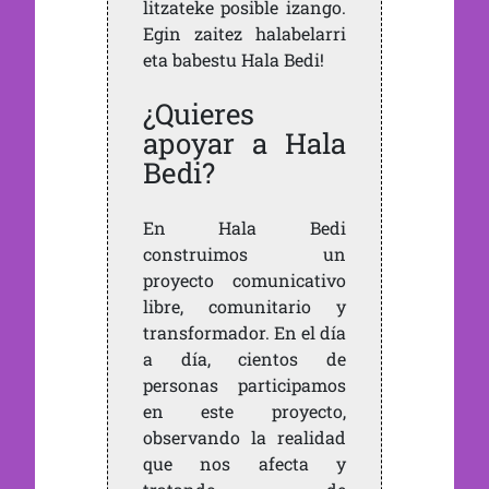
litzateke posible izango.
Egin zaitez halabelarri
eta babestu Hala Bedi!
¿Quieres
apoyar a Hala
Bedi?
En Hala Bedi
construimos un
proyecto comunicativo
libre, comunitario y
transformador. En el día
a día, cientos de
personas participamos
en este proyecto,
observando la realidad
que nos afecta y