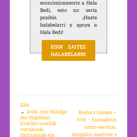
económicamente a Hala
Bedi, esto no sería
posible. ¡Hazte
halabelarri y apoya a
Hala Bedi!
EGIN ZAITEZ
HALABELARRI
Edit
←
2×04: Jon Hidalgo
Kodoro Games –
(ex Hizpidea)
1×19 – Escuadrón
irratiko nondik
como servicio,
norakoak;
despidos masivos y
Hertzainak eta