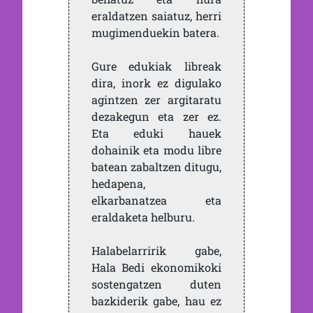
eraldatzen saiatuz, herri
mugimenduekin batera.
Gure edukiak libreak
dira, inork ez digulako
agintzen zer argitaratu
dezakegun eta zer ez.
Eta eduki hauek
dohainik eta modu libre
batean zabaltzen ditugu,
hedapena,
elkarbanatzea eta
eraldaketa helburu.
Halabelarririk gabe,
Hala Bedi ekonomikoki
sostengatzen duten
bazkiderik gabe, hau ez