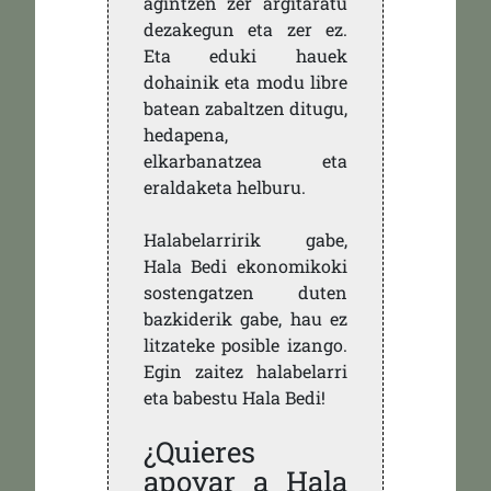
agintzen zer argitaratu
dezakegun eta zer ez.
Eta eduki hauek
dohainik eta modu libre
batean zabaltzen ditugu,
hedapena,
elkarbanatzea eta
eraldaketa helburu.
Halabelarririk gabe,
Hala Bedi ekonomikoki
sostengatzen duten
bazkiderik gabe, hau ez
litzateke posible izango.
Egin zaitez halabelarri
eta babestu Hala Bedi!
¿Quieres
apoyar a Hala