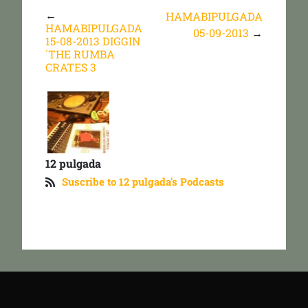
←
HAMABIPULGADA
HAMABIPULGADA
05-09-2013
→
15-08-2013 DIGGIN
´THE RUMBA
CRATES 3
12 pulgada
Suscribe to 12 pulgada's Podcasts