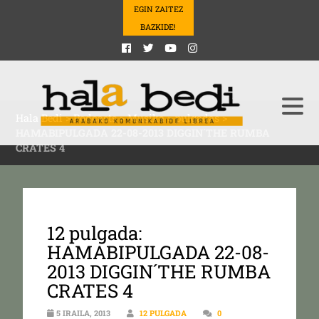
EGIN ZAITEZ
BAZKIDE!
Hala Bedi
>
Podcasts
>
Musika
>
pulgadas
>
HAMABIPULGADA 22-08-2013 DIGGIN´THE RUMBA
CRATES 4
12 pulgada:
HAMABIPULGADA 22-08-
2013 DIGGIN´THE RUMBA
CRATES 4
5 IRAILA, 2013
12 PULGADA
0