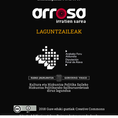
LAGUNTZAILEAK
2018 Gure eduki guztiak Creative Commons
Aitortu 4.0 Nazioartekoa Baimen baten mende daude.