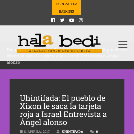
EGIN ZAITEZ
BAZKIDE!
Hala Bedi
>
Podcasts
>
Sozialak
>
uhintifada
>
El pueblo de
Xixon le saca la tarjeta roja a Israel Entrevista a Ángel
alonso
Uhintifada: El pueblo de
Xixon le saca la tarjeta
roja a Israel Entrevista a
Ángel alonso
11 APIRILA, 2017
UHINTIFADA
0