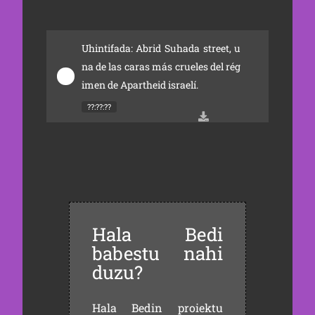
Uhintifada: Abrid Suhada street, u
na de las caras más crueles del rég
imen de Apartheid israelí.
??:??:??
Hala Bedi
babestu nahi
duzu?
Hala Bedin proiektu