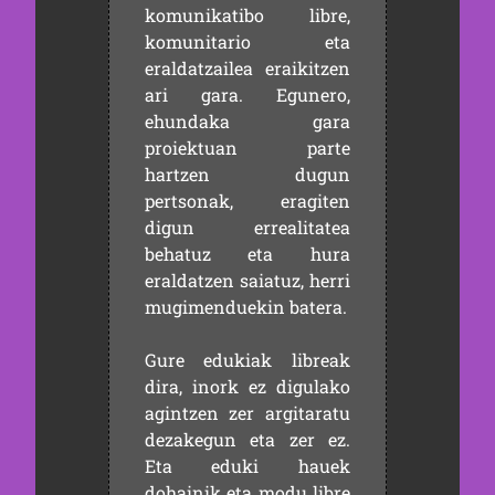
komunikatibo libre,
komunitario eta
eraldatzailea eraikitzen
ari gara. Egunero,
ehundaka gara
proiektuan parte
hartzen dugun
pertsonak, eragiten
digun errealitatea
behatuz eta hura
eraldatzen saiatuz, herri
mugimenduekin batera.
Gure edukiak libreak
dira, inork ez digulako
agintzen zer argitaratu
dezakegun eta zer ez.
Eta eduki hauek
dohainik eta modu libre