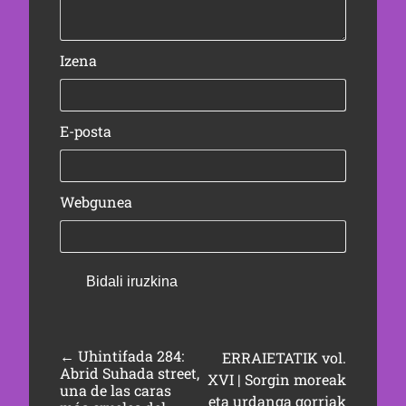
Izena
E-posta
Webgunea
←
Uhintifada 284:
ERRAIETATIK vol.
Abrid Suhada street,
XVI | Sorgin moreak
una de las caras
eta urdanga gorriak