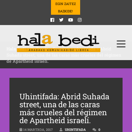
EGIN ZAITEZ
BAZKIDE!
Hala Bedi
>
Podcasts
>
Sozialak
>
uhintifada
>
Abrid
Suhada street, una de las caras más crueles del régimen
de Apartheid israelí.
Uhintifada: Abrid Suhada
street, una de las caras
más crueles del régimen
de Apartheid israelí.
14 MARTXOA, 2017
UHINTIFADA
0