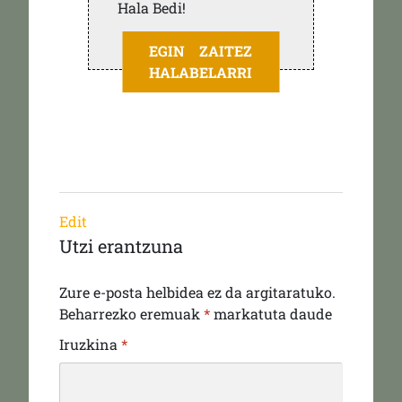
Hala Bedi!
EGIN ZAITEZ
HALABELARRI
Edit
Utzi erantzuna
Zure e-posta helbidea ez da argitaratuko.
Beharrezko eremuak
*
markatuta daude
Iruzkina
*