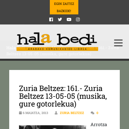
EGIN ZAITEZ
BAZKIDE!
Hala Bedi
>
Podcasts
>
Musika
>
zuriabeltzez
>
161.- Zuria
Beltzez 13-05-05 (musika, gure gotorlekua)
Zuria Beltzez: 161.- Zuria
Beltzez 13-05-05 (musika,
gure gotorlekua)
6 MAIATZA, 2013
ZURIA BELTZEZ
0
Arrotza