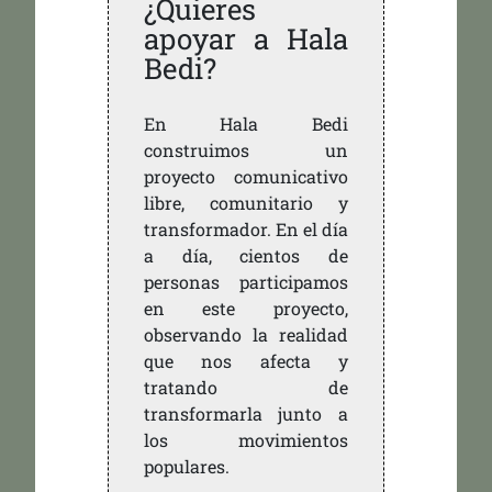
¿Quieres
apoyar a Hala
Bedi?
En Hala Bedi
construimos un
proyecto comunicativo
libre, comunitario y
transformador. En el día
a día, cientos de
personas participamos
en este proyecto,
observando la realidad
que nos afecta y
tratando de
transformarla junto a
los movimientos
populares.