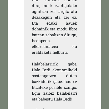
dira, inork ez digulako
agintzen zer argitaratu
dezakegun eta zer ez.
Eta eduki hauek
dohainik eta modu libre
batean zabaltzen ditugu,
hedapena,
elkarbanatzea eta
eraldaketa helburu.
Halabelarririk gabe,
Hala Bedi ekonomikoki
sostengatzen duten
bazkiderik gabe, hau ez
litzateke posible izango.
Egin zaitez halabelarri
eta babestu Hala Bedi!