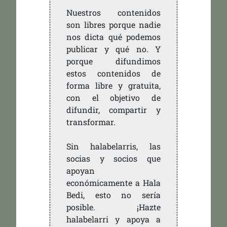
Nuestros contenidos
son libres porque nadie
nos dicta qué podemos
publicar y qué no. Y
porque difundimos
estos contenidos de
forma libre y gratuita,
con el objetivo de
difundir, compartir y
transformar.
Sin halabelarris, las
socias y socios que
apoyan
económicamente a Hala
Bedi, esto no sería
posible. ¡Hazte
halabelarri y apoya a