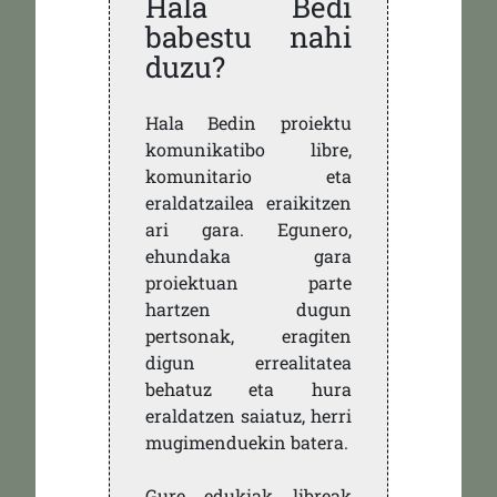
Hala Bedi
babestu nahi
duzu?
Hala Bedin proiektu
komunikatibo libre,
komunitario eta
eraldatzailea eraikitzen
ari gara. Egunero,
ehundaka gara
proiektuan parte
hartzen dugun
pertsonak, eragiten
digun errealitatea
behatuz eta hura
eraldatzen saiatuz, herri
mugimenduekin batera.
Gure edukiak libreak