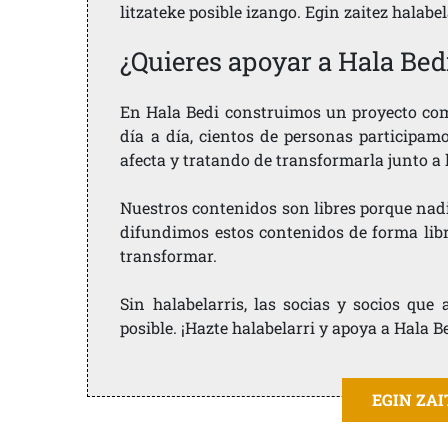
litzateke posible izango. Egin zaitez halabe
¿Quieres apoyar a Hala Bed
En Hala Bedi construimos un proyecto comu
día a día, cientos de personas participam
afecta y tratando de transformarla junto a
Nuestros contenidos son libres porque nad
difundimos estos contenidos de forma libre
transformar.
Sin halabelarris, las socias y socios qu
posible. ¡Hazte halabelarri y apoya a Hala B
EGIN ZA