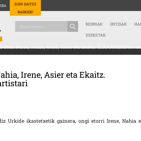
EGIN ZAITEZ
ERA
BAZKIDE!
BERRIAK
IRITZIAK
HA
ZOZKETAK
ai Bedi: Naroa, Nahia, Irene, Asier eta Ekaitz. ELKARRIZKETA: Ira
ahia, Irene, Asier eta Ekaitz.
tistari
iz Urkide ikastetxetik gainera, ongi etorri Irene, Nahia e