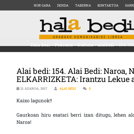
NOR GARA
DENDA
TABERNA
KONTAKTUA
SARR
Hala Bedi
>
Podcasts
>
Kultura
>
alaibedi
>
154. Al
Alai bedi: 154. Alai Bedi: Naroa, N
ELKARRIZKETA: Irantzu Lekue ar
21 AZAROA, 2017
ALAI BEDI
0
Kaixo lagunok!!
Gaurkoan hiru esatari berri izan ditugu, lehen ald
Naroa!