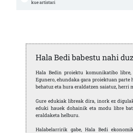
kue artistari
Hala Bedi babestu nahi du
Hala Bedin proiektu komunikatibo libre, 
Egunero, ehundaka gara proiektuan parte h
behatuz eta hura eraldatzen saiatuz, herr
Gure edukiak libreak dira, inork ez digula
eduki hauek dohainik eta modu libre bat
eraldaketa helburu.
Halabelarririk gabe, Hala Bedi ekonomi