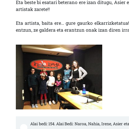
Eta beste bi esatari beterano ere izan ditugu, Asier e
artistak zarete!!
Eta artista, baita ere… gure gaurko elkarrizketatua
entzun, ze galdera eta erantzun onak izan diren irr
Alai bedi: 154. Alai Bedi: Naroa, Nahia, Irene, Asier