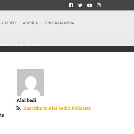
LA BIDEO
AGENDA
PROGRAMAZIOA
ntzu Lekue artistari
Alai bedi
Suscribe to Alai bedi's Podcasts
ta