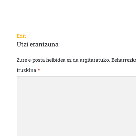
Edit
Utzi erantzuna
Zure e-posta helbidea ez da argitaratuko.
Beharrezk
Iruzkina
*