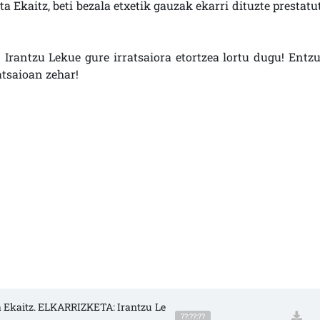
ta Ekaitz, beti bezala etxetik gauzak ekarri dituzte prestatu
! Irantzu Lekue gure irratsaiora etortzea lortu dugu! Entzu
atsaioan zehar!
 eta Ekaitz. ELKARRIZKETA: Irantzu Le
??:??:??