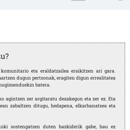
zu?
komunitario eta eraldatzailea eraikitzen ari gara.
artzen dugun pertsonak, eragiten digun errealitatea
i mugimenduekin batera.
ko agintzen zer argitaratu dezakegun eta zer ez. Eta
ean zabaltzen ditugu, hedapena, elkarbanatzea eta
koki sostengatzen duten bazkiderik gabe, hau ez