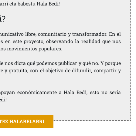
larri eta babestu Hala Bedi!
i?
nicativo libre, comunitario y transformador. En el
os en este proyecto, observando la realidad que nos
 los movimientos populares.
ie nos dicta qué podemos publicar y qué no. Y porque
 y gratuita, con el objetivo de difundir, compartir y
e apoyan económicamente a Hala Bedi, esto no sería
edi!
ITEZ HALABELARRI