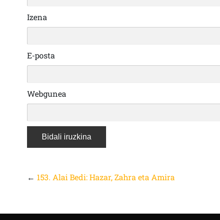
Izena
E-posta
Webgunea
←
153. Alai Bedi: Hazar, Zahra eta Amira