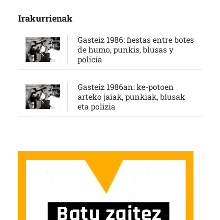
Irakurrienak
Gasteiz 1986: fiestas entre botes
de humo, punkis, blusas y
policía
Gasteiz 1986an: ke-potoen
arteko jaiak, punkiak, blusak
eta polizia