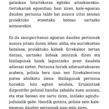
gatazkan bitartekotza egiteko aitzakiarekin.
Gertakariak eguerdian hasi ziren, kale-egoeran
dauden pertsona talde bat auzora iritsi zenean
proiektuko etxeetako batean sartzeko
asmoarekin.
Ez da zaurgarritasun egoeran dauden pertsonek
auzora jotzen duten lehen aldia, eta aurrekoetan
bezalaxe, proiektuko kideek Errekaleor zertan
datzan, sartzeko bideak zeintzuk diren eta
bizilagunak haiek laguntzeko prest daudela
adierazi zieten. Pertsona horiek adierazitakoaren
arabera, polizia bera izan zen Errekaleorrera
joatea aholkatu ziena. Bizilagunak pertsona
horiekin hitz egiten zeudela, Ertzaintzak
dispositibo polizial handia zabaldu zuen auzoan,
eta etxe batean ere sartu ziren, inolako agindu-
judizialik gabe. Handik gutxira, polizia zein kale-
egoeran dauden pertsonak joan egin ziren.