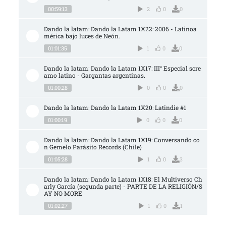
00:59:13
2
0
0
Dando la latam: Dando la Latam 1X22: 2006 - Latinoa
mérica bajo luces de Neón.
01:01:35
1
0
0
Dando la latam: Dando la Latam 1X17: III° Especial scre
amo latino - Gargantas argentinas.
01:00:28
0
0
0
Dando la latam: Dando la Latam 1X20: Latindie #1
01:00:19
0
0
0
Dando la latam: Dando la Latam 1X19: Conversando co
n Gemelo Parásito Records (Chile)
01:05:28
1
0
3
Dando la latam: Dando la Latam 1X18: El Multiverso Ch
arly García (segunda parte) - PARTE DE LA RELIGIÓN/S
AY NO MORE
01:02:27
1
0
1