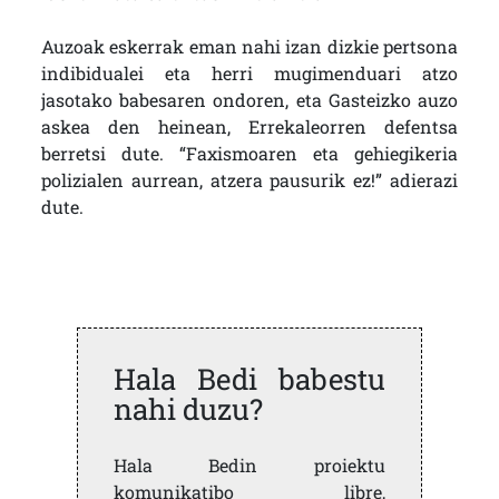
Auzoak eskerrak eman nahi izan dizkie pertsona
indibidualei eta herri mugimenduari atzo
jasotako babesaren ondoren, eta Gasteizko auzo
askea den heinean, Errekaleorren defentsa
berretsi dute. “Faxismoaren eta gehiegikeria
polizialen aurrean, atzera pausurik ez!” adierazi
dute.
Hala Bedi babestu
nahi duzu?
Hala Bedin proiektu
komunikatibo libre,