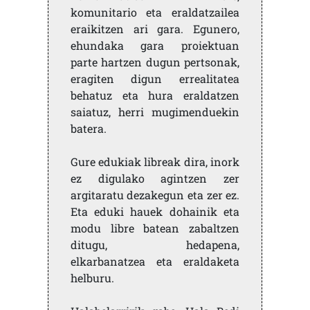
komunitario eta eraldatzailea
eraikitzen ari gara. Egunero,
ehundaka gara proiektuan
parte hartzen dugun pertsonak,
eragiten digun errealitatea
behatuz eta hura eraldatzen
saiatuz, herri mugimenduekin
batera.
Gure edukiak libreak dira, inork
ez digulako agintzen zer
argitaratu dezakegun eta zer ez.
Eta eduki hauek dohainik eta
modu libre batean zabaltzen
ditugu, hedapena,
elkarbanatzea eta eraldaketa
helburu.