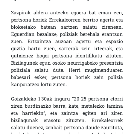
Zazpirak aldera antzeko egoera bat eman zen,
pertsona horiek Errekaleorren berriro agertu eta
blokeetako batean sartzen saiatu zirenean.
Eguerdian bezalaxe, poliziak berehala erantzun
zuen. Ertzaintza auzoan agertu eta espazio
guztia hartu zuen, sarrerak zein irteerak, eta
gutxienez hogei pertsona identifikatu zituten.
Bizilagunek egun osoko neurrigabeko presentzia
poliziala salatu dute. Herri mugimenduaren
babesari esker, pertsona horiek zein polizia
kanporatzea lortu zuten.
Goizaldeko 1:30ak inguru “20-25 pertsona etorri
ziren burdinazko barra, kate, metalezko lamina
eta harriekin”, eta zaintza egiten ari ziren
bizilagunak erasotu zituzten. Errekaleorrek
salatu duenez, zenbait pertsona daude zaurituta,