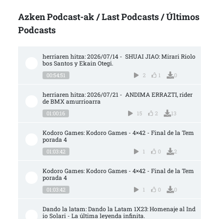
Azken Podcast-ak / Last Podcasts / Últimos
Podcasts
herriaren hitza: 2026/07/14 -  SHUAI JIAO: Mirari Riolo
bos Santos y Ekain Otegi.
00:54:51
2
1
0
herriaren hitza: 2026/07/21 -  ANDIMA ERRAZTI, rider 
de BMX amurrioarra
01:00:16
15
2
13
Kodoro Games: Kodoro Games - 4×42 - Final de la Tem
porada 4
01:03:42
1
0
2
Kodoro Games: Kodoro Games - 4×42 - Final de la Tem
porada 4
01:03:42
1
0
0
Dando la latam: Dando la Latam 1X23: Homenaje al Ind
io Solari - La última leyenda infinita.