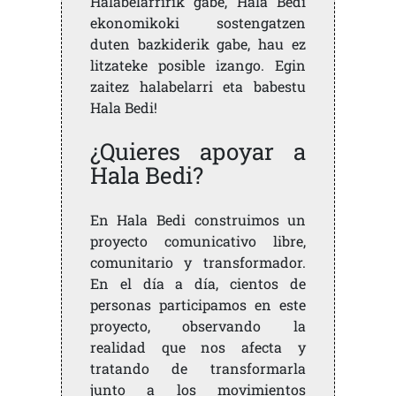
Halabelarririk gabe, Hala Bedi
ekonomikoki sostengatzen
duten bazkiderik gabe, hau ez
litzateke posible izango. Egin
zaitez halabelarri eta babestu
Hala Bedi!
¿Quieres apoyar a
Hala Bedi?
En Hala Bedi construimos un
proyecto comunicativo libre,
comunitario y transformador.
En el día a día, cientos de
personas participamos en este
proyecto, observando la
realidad que nos afecta y
tratando de transformarla
junto a los movimientos