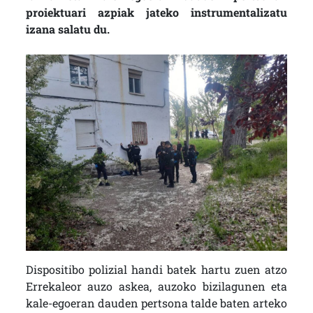
proiektuari azpiak jateko instrumentalizatu
izana salatu du.
Dispositibo polizial handi batek hartu zuen atzo
Errekaleor auzo askea, auzoko bizilagunen eta
kale-egoeran dauden pertsona talde baten arteko