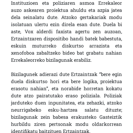
Instituzioen eta poliziaren asmoa Errekaleor
auzo askearen proiektua ahuldu eta azpia jatea
dela seinalatu dute. Atzoko gertakariak modu
isolatuan ulertu ezin direla esan dute. Duela bi
aste, Vox alderdi faxista agertu zen auzoan,
Ertzaintzaren dispositibo handi batek babestuta,
eskuin muturreko diskurtso arrazista eta
xenofoboa zabaltzeko bideo bat grabatu nahian
Errekaleorreko bizilagunak erabiliz.
Bizilagunek adierazi dute Ertzaintzak “bere egin
duela diskurtso hori eta bere logika, proiektua
erasotu nahian”, eta norabide horretan kokatu
dute atzo pairatutako eraso poliziala. Poliziak
jarduteko duen inpunitatea, eta zehazki, atzoko
neurrigabeko esku-hartzea salatu dituzte;
bizilagunak zein babesa erakusteko Gasteiztik
hurbildu ziren pertsonak modu oldarkorrean
identifikatu baitzituen Ertzaintzak.