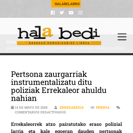
HALABELARRIS
Hala Bedi
>
Prensa
>
Pertsona zaurgarriak
instrumentalizatu ditu poliziak Errekaleor ahuldu nahian
Pertsona zaurgarriak
instrumentalizatu ditu
poliziak Errekaleor ahuldu
nahian
14 DE MAYO DE 2026
ERREDAKZIOA
IN
PRENSA
EN PERTSONA ZAURGARRIAK INSTRUMEN
COMENTARIOS DESACTIVADOS
Errekaleorrek atzo pairatutako eraso polizial
larria eta kale egoeran dauden pertsonak