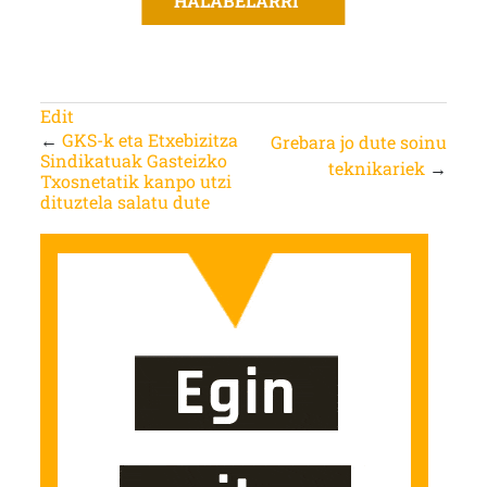
HALABELARRI
Edit
←
GKS-k eta Etxebizitza
Grebara jo dute soinu
Sindikatuak Gasteizko
teknikariek
→
Txosnetatik kanpo utzi
dituztela salatu dute