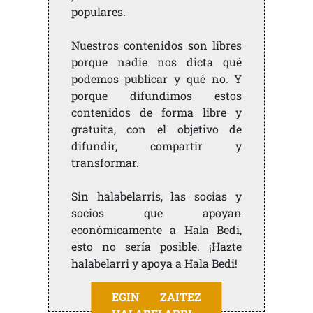
populares.
Nuestros contenidos son libres
porque nadie nos dicta qué
podemos publicar y qué no. Y
porque difundimos estos
contenidos de forma libre y
gratuita, con el objetivo de
difundir, compartir y
transformar.
Sin halabelarris, las socias y
socios que apoyan
económicamente a Hala Bedi,
esto no sería posible. ¡Hazte
halabelarri y apoya a Hala Bedi!
EGIN ZAITEZ