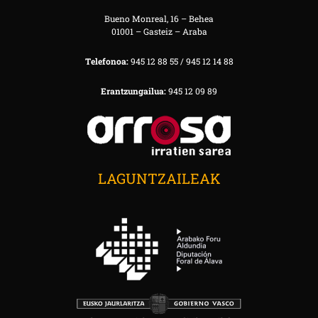
Bueno Monreal, 16 – Behea
01001 – Gasteiz – Araba
Telefonoa:
945 12 88 55 / 945 12 14 88
Erantzungailua:
945 12 09 89
LAGUNTZAILEAK