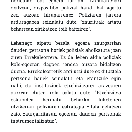
horietako bat egoera larrian. Anbulantziari
deitzean, dispositibo polizial handi bat agertu
zen auzoan hirugarrenez. Poliziaren jarrera
arduragabea seinalatu dute, “zaurituak artatu
beharrean zirikatzen ibili baitziren”.
Lehenago aipatu bezala, egoera zaurgarrian
dauden pertsona horiek poliziak aholkatuta joan
ziren Errekaleorrera. Ez da lehen aldia poliziak
kale-egoeran dagoen jendea auzora bidaltzen
duena. Errekaleorretik argi utzi dute ez dituztela
pertsona hauek seinalatu eta erantzule egin
nahi, eta instituzioek etxebizitzaren arazoaren
aurrean duten rola salatu dute: “Etxebizitza
eskubidea bermatu beharko luketenen
utzikeriari poliziaren estrategia zitala gehitzen
zaio, zaurgarritasun egoeran dauden pertsonak
instrumentalizatuz”.