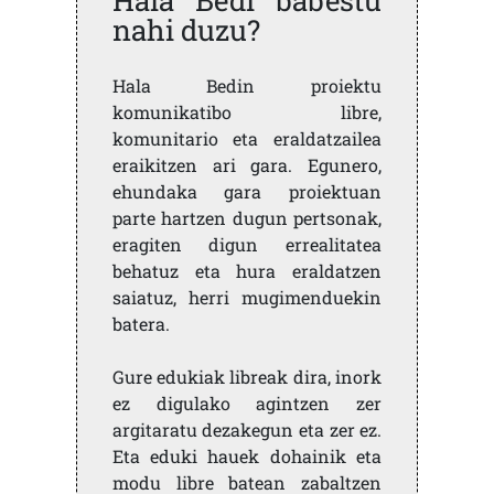
Hala Bedi babestu
nahi duzu?
Hala Bedin proiektu
komunikatibo libre,
komunitario eta eraldatzailea
eraikitzen ari gara. Egunero,
ehundaka gara proiektuan
parte hartzen dugun pertsonak,
eragiten digun errealitatea
behatuz eta hura eraldatzen
saiatuz, herri mugimenduekin
batera.
Gure edukiak libreak dira, inork
ez digulako agintzen zer
argitaratu dezakegun eta zer ez.
Eta eduki hauek dohainik eta
modu libre batean zabaltzen