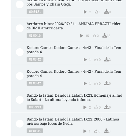
bos Santos y Ekain Otegi.
00:54:51
2
1
0
herriaren hitza: 2026/07/21 -  ANDIMA ERRAZTI, rider 
de BMX amurrioarra
01:00:16
15
2
13
Kodoro Games: Kodoro Games - 4×42 - Final de la Tem
porada 4
01:03:42
1
0
2
Kodoro Games: Kodoro Games - 4×42 - Final de la Tem
porada 4
01:03:42
1
0
0
Dando la latam: Dando la Latam 1X23: Homenaje al Ind
io Solari - La última leyenda infinita.
00:59:13
2
0
0
Dando la latam: Dando la Latam 1X22: 2006 - Latinoa
mérica bajo luces de Neón.
01:01:35
1
0
0