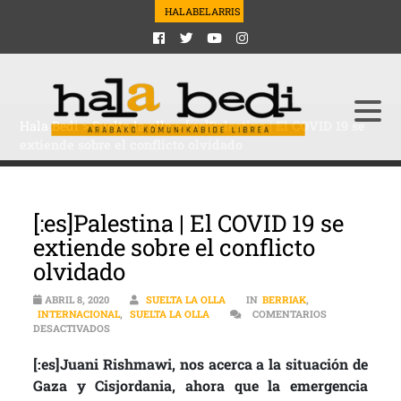
HALABELARRIS
Hala Bedi
>
Suelta la olla
>
[:es]Palestina | El COVID 19 se
extiende sobre el conflicto olvidado
[:es]Palestina | El COVID 19 se
extiende sobre el conflicto
olvidado
ABRIL 8, 2020
SUELTA LA OLLA
IN
BERRIAK
,
INTERNACIONAL
,
SUELTA LA OLLA
COMENTARIOS
EN [:ES]PALESTINA | EL COVID 19 SE EXTIENDE SOBRE EL 
DESACTIVADOS
[:es]Juani Rishmawi, nos acerca a la situación de
Gaza y Cisjordania, ahora que la emergencia