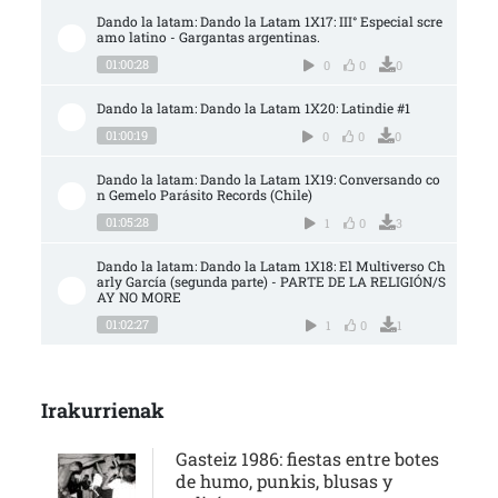
Dando la latam: Dando la Latam 1X17: III° Especial scre
amo latino - Gargantas argentinas.
01:00:28
0
0
0
Dando la latam: Dando la Latam 1X20: Latindie #1
01:00:19
0
0
0
Dando la latam: Dando la Latam 1X19: Conversando co
n Gemelo Parásito Records (Chile)
01:05:28
1
0
3
Dando la latam: Dando la Latam 1X18: El Multiverso Ch
arly García (segunda parte) - PARTE DE LA RELIGIÓN/S
AY NO MORE
01:02:27
1
0
1
Irakurrienak
Gasteiz 1986: fiestas entre botes
de humo, punkis, blusas y