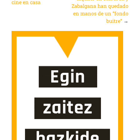
cine en casa
Zabalgana han quedado
en manos de un “fondo
buitre”
→