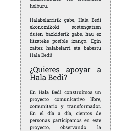
helburu.
Halabelarririk gabe, Hala Bedi
ekonomikoki sostengatzen
duten bazkiderik gabe, hau ez
litzateke posible izango. Egin
zaitez halabelarri eta babestu
Hala Bedi!
¿Quieres apoyar a
Hala Bedi?
En Hala Bedi construimos un
proyecto comunicativo libre,
comunitario y transformador.
En el día a día, cientos de
personas participamos en este
proyecto, observando la