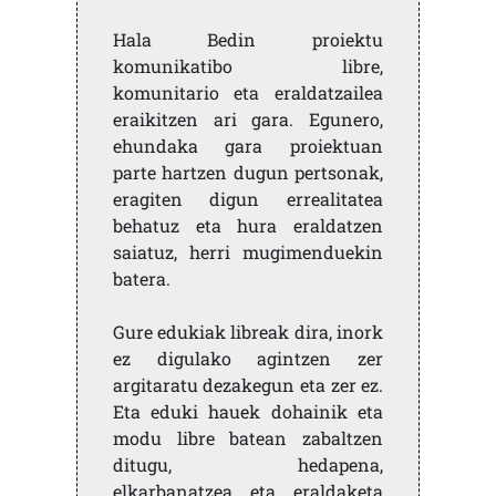
Hala Bedin proiektu
komunikatibo libre,
komunitario eta eraldatzailea
eraikitzen ari gara. Egunero,
ehundaka gara proiektuan
parte hartzen dugun pertsonak,
eragiten digun errealitatea
behatuz eta hura eraldatzen
saiatuz, herri mugimenduekin
batera.
Gure edukiak libreak dira, inork
ez digulako agintzen zer
argitaratu dezakegun eta zer ez.
Eta eduki hauek dohainik eta
modu libre batean zabaltzen
ditugu, hedapena,
elkarbanatzea eta eraldaketa