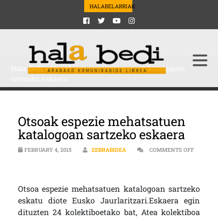
HALABELARRIAK
Hala Bedi
>
Otsoak espezie mehatsatuen katalogoan
sartzeko eskaera
Otsoak espezie mehatsatuen
katalogoan sartzeko eskaera
FEBRUARY 4, 2015
ZEBRABIDEA
COMMENTS OFF
ON OTSOAK ESPEZIE MEHATSATUEN KATALOGOAN SARTZEKO ESKAERA
Otsoa espezie mehatsatuen katalogoan sartzeko
eskatu diote Eusko Jaurlaritzari.Eskaera egin
dituzten 24 kolektiboetako bat, Atea kolektiboa