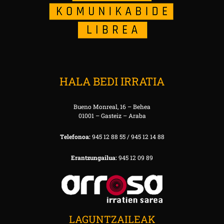
HALA BEDI IRRATIA
Bueno Monreal, 16 – Behea
01001 – Gasteiz – Araba
Telefonoa:
945 12 88 55 / 945 12 14 88
Erantzungailua:
945 12 09 89
LAGUNTZAILEAK