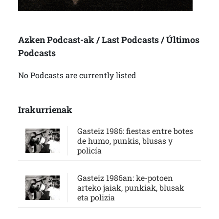
Azken Podcast-ak / Last Podcasts / Últimos
Podcasts
No Podcasts are currently listed
Irakurrienak
Gasteiz 1986: fiestas entre botes
de humo, punkis, blusas y
policía
Gasteiz 1986an: ke-potoen
arteko jaiak, punkiak, blusak
eta polizia