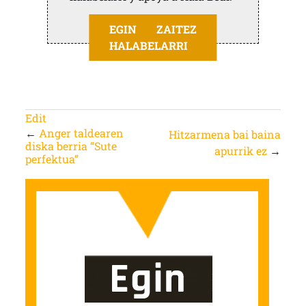
EGIN ZAITEZ
HALABELARRI
Edit
←
Anger taldearen
Hitzarmena bai baina
diska berria “Sute
apurrik ez
→
perfektua”