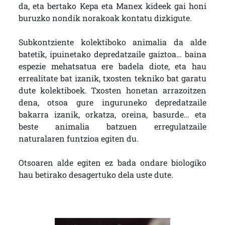
da, eta bertako Kepa eta Manex kideek gai honi
buruzko nondik norakoak kontatu dizkigute.
Subkontziente kolektiboko animalia da alde
batetik, ipuinetako depredatzaile gaiztoa… baina
espezie mehatsatua ere badela diote, eta hau
errealitate bat izanik, txosten tekniko bat garatu
dute kolektiboek. Txosten honetan arrazoitzen
dena, otsoa gure inguruneko depredatzaile
bakarra izanik, orkatza, oreina, basurde… eta
beste animalia batzuen erregulatzaile
naturalaren funtzioa egiten du.
Otsoaren alde egiten ez bada ondare biologiko
hau betirako desagertuko dela uste dute.