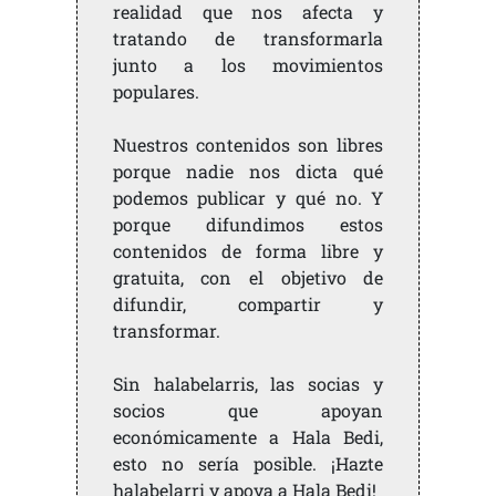
realidad que nos afecta y
tratando de transformarla
junto a los movimientos
populares.
Nuestros contenidos son libres
porque nadie nos dicta qué
podemos publicar y qué no. Y
porque difundimos estos
contenidos de forma libre y
gratuita, con el objetivo de
difundir, compartir y
transformar.
Sin halabelarris, las socias y
socios que apoyan
económicamente a Hala Bedi,
esto no sería posible. ¡Hazte
halabelarri y apoya a Hala Bedi!