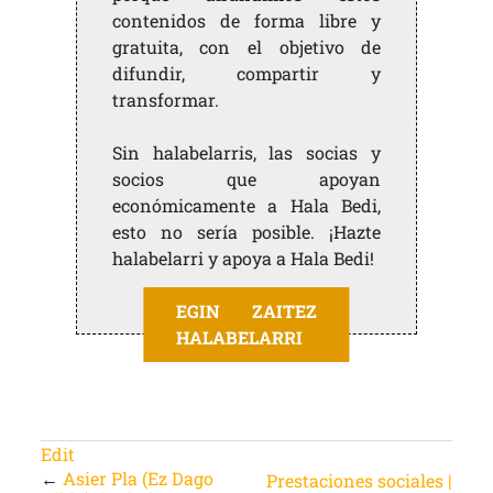
contenidos de forma libre y
gratuita, con el objetivo de
difundir, compartir y
transformar.
Sin halabelarris, las socias y
socios que apoyan
económicamente a Hala Bedi,
esto no sería posible. ¡Hazte
halabelarri y apoya a Hala Bedi!
EGIN ZAITEZ
HALABELARRI
Edit
←
Asier Pla (Ez Dago
Prestaciones sociales |