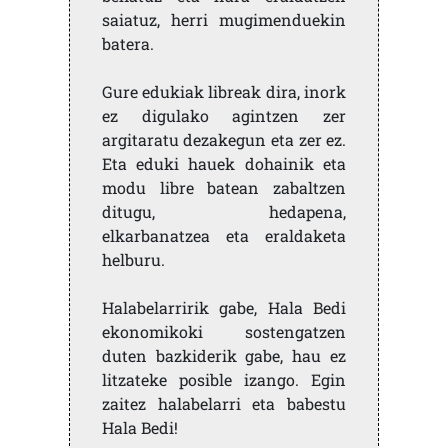
saiatuz, herri mugimenduekin
batera.
Gure edukiak libreak dira, inork
ez digulako agintzen zer
argitaratu dezakegun eta zer ez.
Eta eduki hauek dohainik eta
modu libre batean zabaltzen
ditugu, hedapena,
elkarbanatzea eta eraldaketa
helburu.
Halabelarririk gabe, Hala Bedi
ekonomikoki sostengatzen
duten bazkiderik gabe, hau ez
litzateke posible izango. Egin
zaitez halabelarri eta babestu
Hala Bedi!