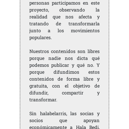
personas participamos en este
proyecto, observando la
realidad que nos afecta y
tratando de transformarla
junto a los movimientos
populares.
Nuestros contenidos son libres
porque nadie nos dicta qué
podemos publicar y qué no. Y
porque difundimos estos
contenidos de forma libre y
gratuita, con el objetivo de
difundir, compartir y
transformar.
Sin halabelarris, las socias y
socios que apoyan
económicamente a Hala Bedi,