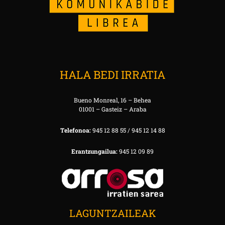
HALA BEDI IRRATIA
Bueno Monreal, 16 – Behea
01001 – Gasteiz – Araba
Telefonoa:
945 12 88 55 / 945 12 14 88
Erantzungailua:
945 12 09 89
LAGUNTZAILEAK