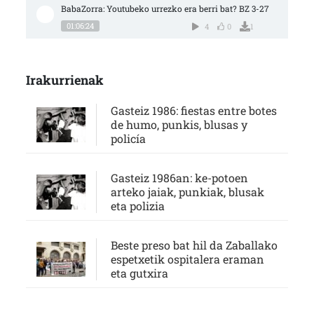
BabaZorra: Youtubeko urrezko era berri bat? BZ 3-27
01:06:24
4
0
1
Irakurrienak
Gasteiz 1986: fiestas entre botes
de humo, punkis, blusas y
policía
Gasteiz 1986an: ke-potoen
arteko jaiak, punkiak, blusak
eta polizia
Beste preso bat hil da Zaballako
espetxetik ospitalera eraman
eta gutxira