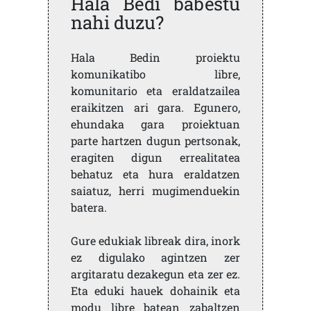
Hala Bedi babestu
nahi duzu?
Hala Bedin proiektu
komunikatibo libre,
komunitario eta eraldatzailea
eraikitzen ari gara. Egunero,
ehundaka gara proiektuan
parte hartzen dugun pertsonak,
eragiten digun errealitatea
behatuz eta hura eraldatzen
saiatuz, herri mugimenduekin
batera.
Gure edukiak libreak dira, inork
ez digulako agintzen zer
argitaratu dezakegun eta zer ez.
Eta eduki hauek dohainik eta
modu libre batean zabaltzen