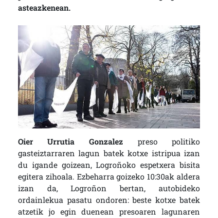
asteazkenean.
Oier Urrutia Gonzalez
preso politiko
gasteiztarraren lagun batek kotxe istripua izan
du igande goizean, Logroñoko espetxera bisita
egitera zihoala. Ezbeharra goizeko 10:30ak aldera
izan da, Logroñon bertan, autobideko
ordainlekua pasatu ondoren: beste kotxe batek
atzetik jo egin duenean presoaren lagunaren