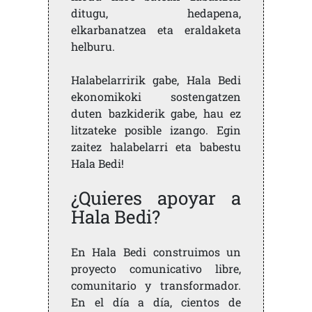
ditugu, hedapena,
elkarbanatzea eta eraldaketa
helburu.
Halabelarririk gabe, Hala Bedi
ekonomikoki sostengatzen
duten bazkiderik gabe, hau ez
litzateke posible izango. Egin
zaitez halabelarri eta babestu
Hala Bedi!
¿Quieres apoyar a
Hala Bedi?
En Hala Bedi construimos un
proyecto comunicativo libre,
comunitario y transformador.
En el día a día, cientos de