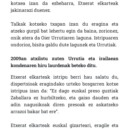
kotxea izan da ezbeharra, Etxerat elkarteak
jakinarazi duenez.
Talkak kotxeko txapan izan du eragina eta
atzeko gurpil bat lehertu egin da baina, zorionez,
onik atera da Oier Urrutiaren laguna. Istripuaren
ondorioz, bisita galdu dute lagunek eta Urrutiak.
2009an atxilotu zuten Urrutia eta irailaean
kondenaren hiru laurdenak beteko ditu.
Etxerat elkarteak istripu berri hau salatu du,
dispertsioak eragindako urteko bosgarren kotxe
istripua izan da: “Ez dago euskal preso guztiak
Zaballara ez hurbiltzeko, eta gaixo dauden eta
adin nagusikoak diren presoak ez askatzeko
arrazoi bakar bat ere”.
Etxerat elkarteak euskal gizarteari, eragile eta