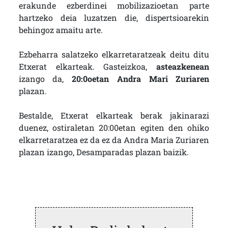
erakunde ezberdinei mobilizazioetan parte
hartzeko deia luzatzen die, dispertsioarekin
behingoz amaitu arte.
Ezbeharra salatzeko elkarretaratzeak deitu ditu
Etxerat elkarteak. Gasteizkoa,
asteazkenean
izango da,
20:0oetan Andra Mari Zuriaren
plazan.
Bestalde, Etxerat elkarteak berak jakinarazi
duenez, ostiraletan 20:00etan egiten den ohiko
elkarretaratzea ez da ez da Andra Maria Zuriaren
plazan izango, Desamparadas plazan baizik.