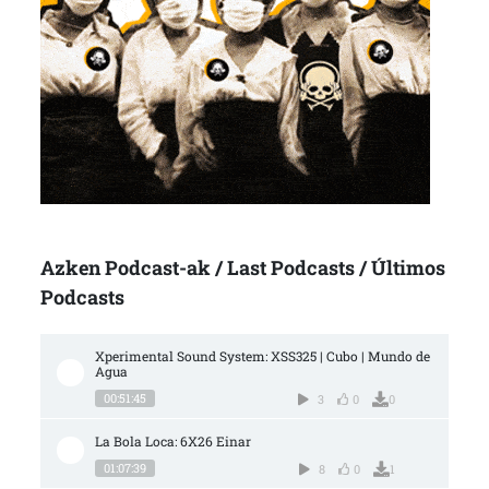
Azken Podcast-ak / Last Podcasts / Últimos
Podcasts
Xperimental Sound System: XSS325 | Cubo | Mundo de 
Agua
00:51:45
3
0
0
La Bola Loca: 6X26 Einar
01:07:39
8
0
1