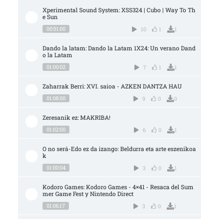
Xperimental Sound System: XSS324 | Cubo | Way To Th
e Sun
00:51:00
10
1
1
Dando la latam: Dando la Latam 1X24: Un verano Dand
o la Latam
01:00:02
7
1
1
Zaharrak Berri: XVI. saioa - AZKEN DANTZA HAU
01:08:00
9
0
0
Zeresanik ez: MAKRIBA!
01:02:00
6
0
1
O no será-Edo ez da izango: Beldurra eta arte eszenikoa
k
01:00:04
3
0
1
Kodoro Games: Kodoro Games - 4×41 - Resaca del Sum
mer Game Fest y Nintendo Direct
01:06:17
3
0
1