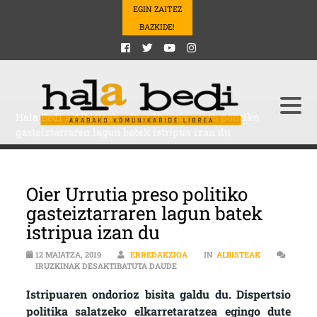
EGIN ZAITEZ
BAZKIDE!
Hala Bedi
>
Albisteak
>
Oier Urrutia preso politiko
gasteiztarraren lagun batek istripua izan du
Oier Urrutia preso politiko
gasteiztarraren lagun batek
istripua izan du
12 MAIATZA, 2019
ERREDAKZIOA
IN
ALBISTEAK
OIER URRUTIA PRESO POLITIKO GA
IRUZKINAK DESAKTIBATUTA DAUDE
Istripuaren ondorioz bisita galdu du. Dispertsio
politika salatzeko elkarretaratzea egingo dute