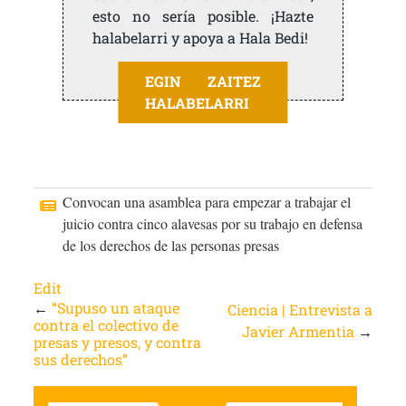
esto no sería posible. ¡Hazte
halabelarri y apoya a Hala Bedi!
EGIN ZAITEZ
HALABELARRI
Convocan una asamblea para empezar a trabajar el
juicio contra cinco alavesas por su trabajo en defensa
de los derechos de las personas presas
Edit
←
“Supuso un ataque
Ciencia | Entrevista a
contra el colectivo de
Javier Armentia
→
presas y presos, y contra
sus derechos”