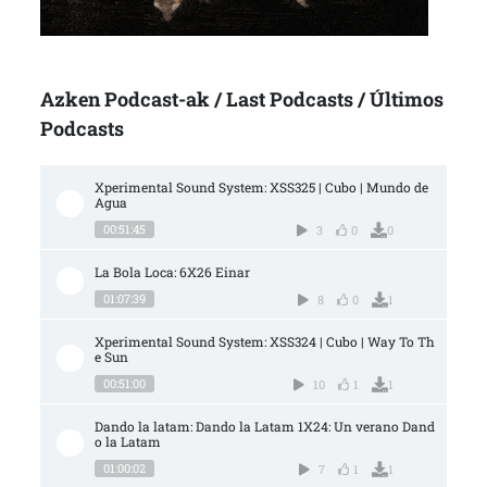
Azken Podcast-ak / Last Podcasts / Últimos
Podcasts
Xperimental Sound System: XSS325 | Cubo | Mundo de 
Agua
00:51:45
3
0
0
La Bola Loca: 6X26 Einar
01:07:39
8
0
1
Xperimental Sound System: XSS324 | Cubo | Way To Th
e Sun
00:51:00
10
1
1
Dando la latam: Dando la Latam 1X24: Un verano Dand
o la Latam
01:00:02
7
1
1