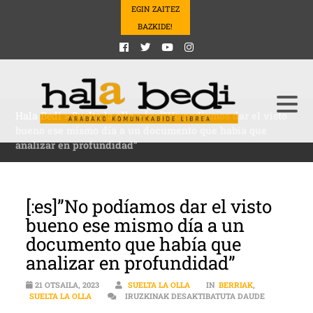
EGIN ZAITEZ
BAZKIDE!
Hala Bedi
>
Suelta la olla
>
[:es]”No podíamos dar el visto
bueno ese mismo día a un documento que había que
analizar en profundidad”
[:es]”No podíamos dar el visto
bueno ese mismo día a un
documento que había que
analizar en profundidad”
21 OTSAILA, 2023
SUELTA LA OLLA
IN
BERRIAK
,
[:ES]”NO P
SUELTA LA OLLA
IRUZKINAK DESAKTIBATUTA DAUDE