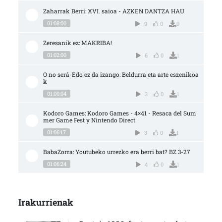
Zaharrak Berri: XVI. saioa - AZKEN DANTZA HAU
01:08:00
9
0
0
Zeresanik ez: MAKRIBA!
01:02:00
6
0
1
O no será-Edo ez da izango: Beldurra eta arte eszenikoa
k
01:00:04
3
0
1
Kodoro Games: Kodoro Games - 4×41 - Resaca del Sum
mer Game Fest y Nintendo Direct
01:06:17
3
0
1
BabaZorra: Youtubeko urrezko era berri bat? BZ 3-27
01:06:24
4
0
1
Irakurrienak