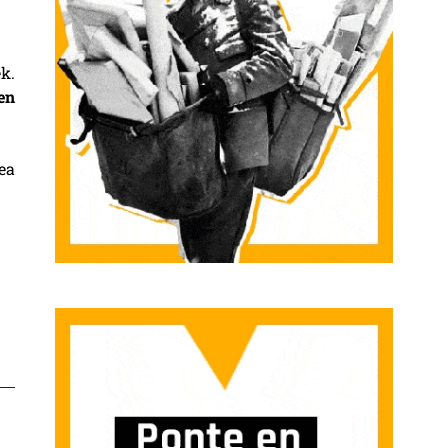
k.
en
ea