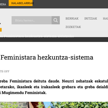
HALABELARRIAK
RERA
BERRIAK
IRITZIAK
HA
ZOZKETAK
eba Feministara hezkuntza-sistema aldatzeko
a Feministara hezkuntza-sistema
ON NESKA* GAZTE ETA IKASLEAK, GREBA FEMINISTARA HEZKUNTZA-SI
TS OFF
reba Feministara deituta daude. Neurri zehatzak eskatu
tarako, ikasleek eta irakasleek grebara eta greba deialdi
gai Mugimendu Feministak.