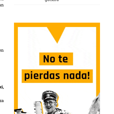
an
en
i,
za