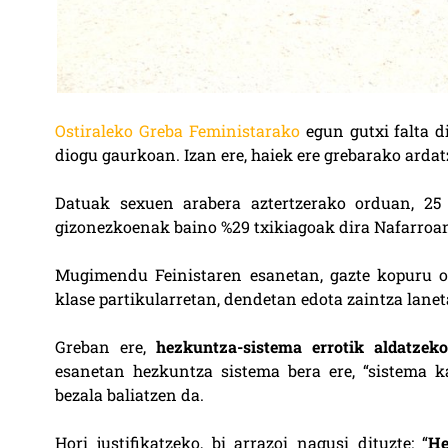
Ostiraleko Greba Feministarako
egun gutxi falta d
diogu gaurkoan. Izan ere, haiek ere grebarako ardat
Datuak sexuen arabera aztertzerako orduan, 25
gizonezkoenak baino %29 txikiagoak dira Nafarroa
Mugimendu Feinistaren esanetan, gazte kopuru 
klase partikularretan, dendetan edota zaintza lanet
Greban ere,
hezkuntza-sistema errotik aldatzek
esanetan hezkuntza sistema bera ere, “sistema k
bezala baliatzen da.
Hori justifikatzeko, bi arrazoi nagusi dituzte: “
He