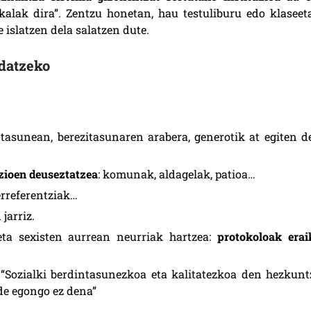
alak dira”. Zentzu honetan, hau testuliburu edo klaseet
islatzen dela salatzen dute.
ldatzeko
otasunean, berezitasunaren arabera,
generotik at egiten d
zioen deuseztatzea
: komunak, aldagelak, patioa…
 erreferentziak…
jarriz.
eta sexisten aurrean neurriak hartzea:
protokoloak eraik
 “Sozialki berdintasunezkoa eta kalitatezkoa den hezkunt
nde egongo ez dena”