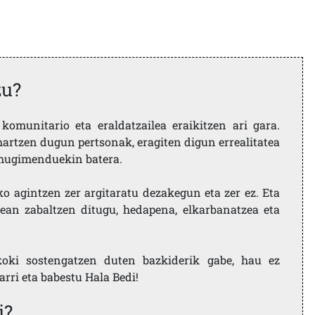
zu?
komunitario eta eraldatzailea eraikitzen ari gara.
artzen dugun pertsonak, eragiten digun errealitatea
i mugimenduekin batera.
ko agintzen zer argitaratu dezakegun eta zer ez. Eta
ean zabaltzen ditugu, hedapena, elkarbanatzea eta
koki sostengatzen duten bazkiderik gabe, hau ez
larri eta babestu Hala Bedi!
i?