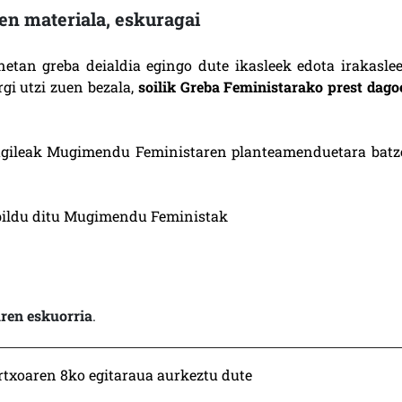
ten materiala, eskuragai
netan greba deialdia egingo dute ikasleek edota irakaslee
gi utzi zuen bezala,
soilik Greba Feministarako prest dago
ragileak Mugimendu Feministaren planteamenduetara batz
l bildu ditu Mugimendu Feministak
aren eskuorria
.
rtxoaren 8ko egitaraua aurkeztu dute