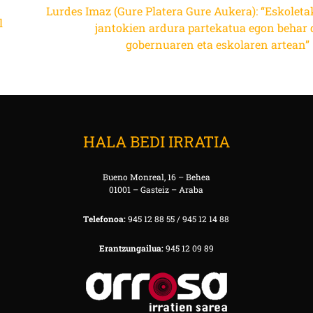
Lurdes Imaz (Gure Platera Gure Aukera): “Eskoleta
l
jantokien ardura partekatua egon behar 
gobernuaren eta eskolaren artean”
HALA BEDI IRRATIA
Bueno Monreal, 16 – Behea
01001 – Gasteiz – Araba
Telefonoa:
945 12 88 55 / 945 12 14 88
Erantzungailua:
945 12 09 89