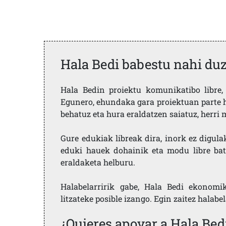
Hala Bedi babestu nahi du
Hala Bedin proiektu komunikatibo libre, 
Egunero, ehundaka gara proiektuan parte h
behatuz eta hura eraldatzen saiatuz, herr
Gure edukiak libreak dira, inork ez digula
eduki hauek dohainik eta modu libre bat
eraldaketa helburu.
Halabelarririk gabe, Hala Bedi ekonomi
litzateke posible izango. Egin zaitez halabe
¿Quieres apoyar a Hala Bed