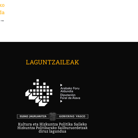
ko
da
→
LAGUNTZAILEAK