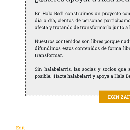
En Hala Bedi construimos un proyecto comu
día a día, cientos de personas participam
afecta y tratando de transformarla junto a
Nuestros contenidos son libres porque nad
difundimos estos contenidos de forma libre
transformar.
Sin halabelarris, las socias y socios qu
posible. ¡Hazte halabelarri y apoya a Hala B
EGIN ZA
Edit