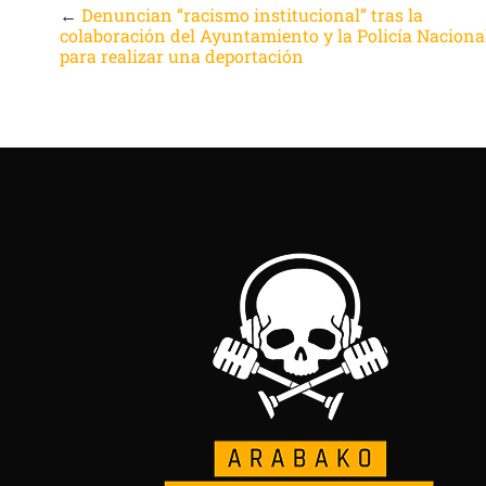
←
Denuncian “racismo institucional” tras la
colaboración del Ayuntamiento y la Policía Naciona
para realizar una deportación