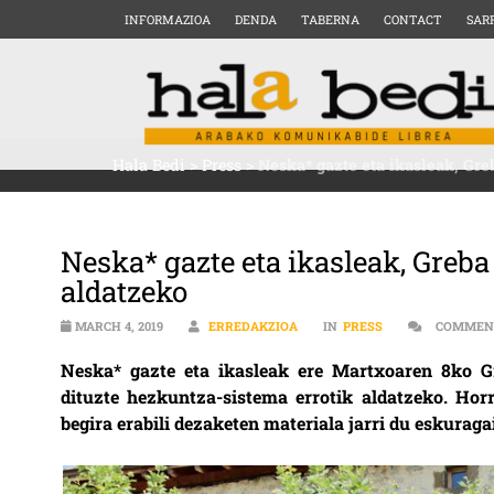
INFORMAZIOA
DENDA
TABERNA
CONTACT
SAR
Hala Bedi
>
Press
>
Neska* gazte eta ikasleak, Gr
Neska* gazte eta ikasleak, Greb
aldatzeko
MARCH 4, 2019
ERREDAKZIOA
IN
PRESS
COMMEN
Neska* gazte eta ikasleak ere Martxoaren 8ko G
dituzte hezkuntza-sistema errotik aldatzeko. Horre
begira erabili dezaketen materiala jarri du eskura