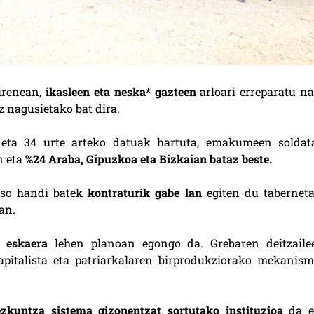
irenean,
ikasleen eta neska* gazteen
arloari erreparatu na
z nagusietako bat dira.
 eta 34 urte arteko datuak hartuta, emakumeen soldat
n eta
%24 Araba, Gipuzkoa eta Bizkaian bataz beste.
oso handi batek
kontraturik gabe lan
egiten du taberneta
an.
o eskaera
lehen planoan egongo da. Grebaren deitzaile
apitalista eta patriarkalaren birprodukziorako mekanism
zkuntza sistema gizonentzat sortutako instituzioa
da e