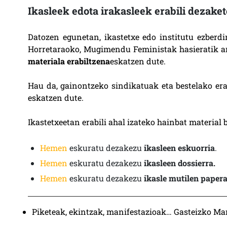
Ikasleek edota irakasleek erabili dezake
Datozen egunetan, ikastetxe edo institutu ezberdi
Horretaraoko, Mugimendu Feministak hasieratik ar
materiala erabiltzena
eskatzen dute.
Hau da, gainontzeko sindikatuak eta bestelako e
eskatzen dute.
Ikastetxeetan erabili ahal izateko hainbat materia
Hemen
eskuratu dezakezu
ikasleen eskuorria
.
Hemen
eskuratu dezakezu
ikasleen dossierra.
Hemen
eskuratu dezakezu
ikasle mutilen paper
Piketeak, ekintzak, manifestazioak… Gasteizko Ma