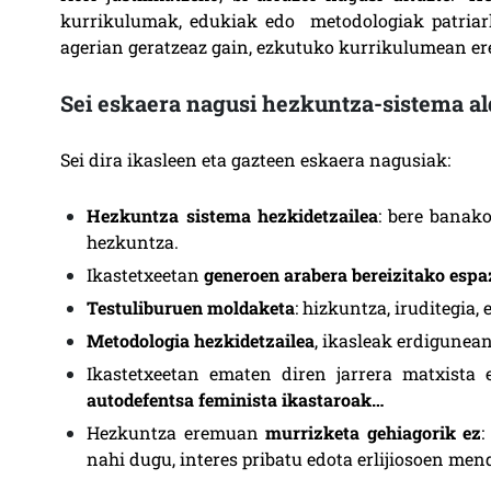
kurrikulumak, edukiak edo metodologiak patriark
agerian geratzeaz gain, ezkutuko kurrikulumean ere 
Sei eskaera nagusi hezkuntza-sistema a
Sei dira ikasleen eta gazteen eskaera nagusiak:
Hezkuntza sistema hezkidetzailea
: bere banak
hezkuntza.
Ikastetxeetan
generoen arabera bereizitako espa
Testuliburuen moldaketa
: hizkuntza, iruditegia,
Metodologia hezkidetzailea
, ikasleak erdigunean 
Ikastetxeetan ematen diren jarrera matxista 
autodefentsa feminista ikastaroak…
Hezkuntza eremuan
murrizketa gehiagorik ez
:
nahi dugu, interes pribatu edota erlijiosoen me