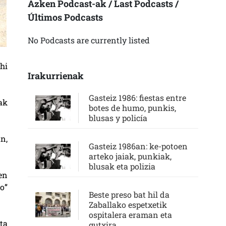
Azken Podcast-ak / Last Podcasts /
Últimos Podcasts
No Podcasts are currently listed
hi
Irakurrienak
Gasteiz 1986: fiestas entre
ak
botes de humo, punkis,
blusas y policía
n,
Gasteiz 1986an: ke-potoen
arteko jaiak, punkiak,
blusak eta polizia
en
o”
Beste preso bat hil da
Zaballako espetxetik
ospitalera eraman eta
ta
gutxira