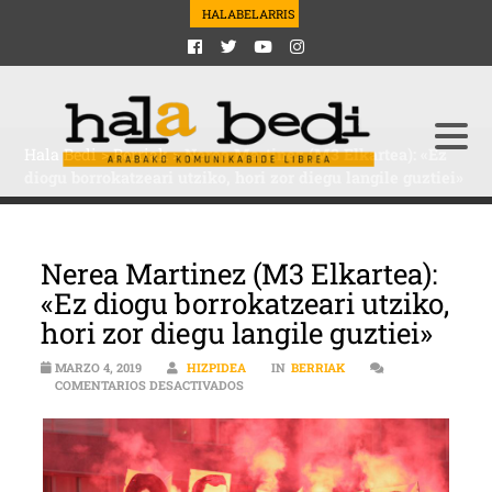
HALABELARRIS
Hala Bedi
>
Berriak
>
Nerea Martinez (M3 Elkartea): «Ez
diogu borrokatzeari utziko, hori zor diegu langile guztiei»
Nerea Martinez (M3 Elkartea):
«Ez diogu borrokatzeari utziko,
hori zor diegu langile guztiei»
MARZO 4, 2019
HIZPIDEA
IN
BERRIAK
EN NEREA MARTINEZ (M3 ELKARTEA): «E
COMENTARIOS DESACTIVADOS