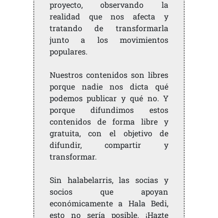
proyecto, observando la
realidad que nos afecta y
tratando de transformarla
junto a los movimientos
populares.
Nuestros contenidos son libres
porque nadie nos dicta qué
podemos publicar y qué no. Y
porque difundimos estos
contenidos de forma libre y
gratuita, con el objetivo de
difundir, compartir y
transformar.
Sin halabelarris, las socias y
socios que apoyan
económicamente a Hala Bedi,
esto no sería posible. ¡Hazte