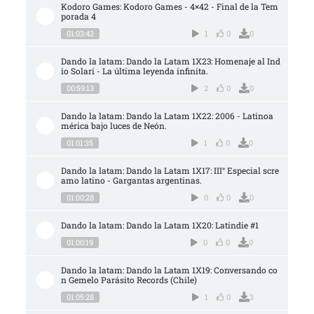
Kodoro Games: Kodoro Games - 4×42 - Final de la Tem
porada 4
01:03:42
1
0
0
Dando la latam: Dando la Latam 1X23: Homenaje al Ind
io Solari - La última leyenda infinita.
00:59:13
2
0
0
Dando la latam: Dando la Latam 1X22: 2006 - Latinoa
mérica bajo luces de Neón.
01:01:35
1
0
0
Dando la latam: Dando la Latam 1X17: III° Especial scre
amo latino - Gargantas argentinas.
01:00:28
0
0
0
Dando la latam: Dando la Latam 1X20: Latindie #1
01:00:19
0
0
0
Dando la latam: Dando la Latam 1X19: Conversando co
n Gemelo Parásito Records (Chile)
01:05:28
1
0
3