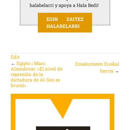
halabelarri y apoya a Hala Bedi!
EGIN ZAITEZ
HALABELARRI
Edit
←
Egipto | Marc
Emakumeen Euskal
Almodóvar: «El nivel de
herria
→
represión de la
dictadura de Al-Sisi es
brutal»