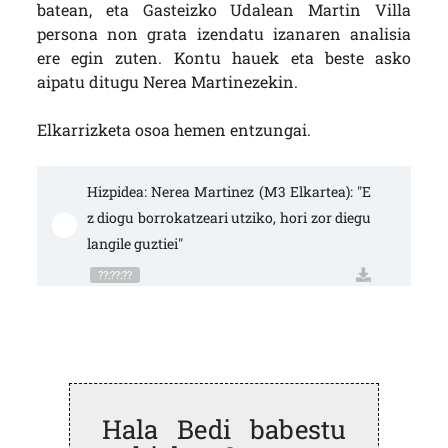
batean, eta Gasteizko Udalean Martin Villa
persona non grata izendatu izanaren analisia
ere egin zuten. Kontu hauek eta beste asko
aipatu ditugu Nerea Martinezekin.
Elkarrizketa osoa hemen entzungai.
Hizpidea: Nerea Martinez (M3 Elkartea): "E
z diogu borrokatzeari utziko, hori zor diegu 
langile guztiei"
??:??:??
Hala Bedi babestu