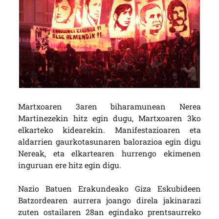
Martxoaren 3aren biharamunean Nerea
Martinezekin hitz egin dugu, Martxoaren 3ko
elkarteko kidearekin. Manifestazioaren eta
aldarrien gaurkotasunaren balorazioa egin digu
Nereak, eta elkartearen hurrengo ekimenen
inguruan ere hitz egin digu.
Nazio Batuen Erakundeako Giza Eskubideen
Batzordearen aurrera joango direla jakinarazi
zuten ostailaren 28an egindako prentsaurreko