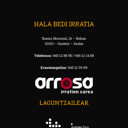
HALA BEDI IRRATIA
Bueno Monreal, 16 – Behea
01001 – Gasteiz – Araba
Telefonoa:
945 12 88 55 / 945 12 14 88
Erantzungailua:
945 12 09 89
LAGUNTZAILEAK