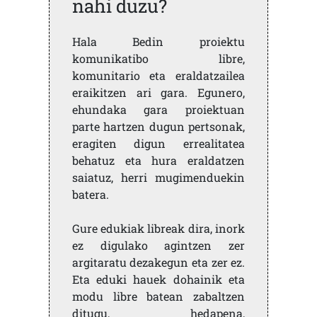
nahi duzu?
Hala Bedin proiektu
komunikatibo libre,
komunitario eta eraldatzailea
eraikitzen ari gara. Egunero,
ehundaka gara proiektuan
parte hartzen dugun pertsonak,
eragiten digun errealitatea
behatuz eta hura eraldatzen
saiatuz, herri mugimenduekin
batera.
Gure edukiak libreak dira, inork
ez digulako agintzen zer
argitaratu dezakegun eta zer ez.
Eta eduki hauek dohainik eta
modu libre batean zabaltzen
ditugu, hedapena,