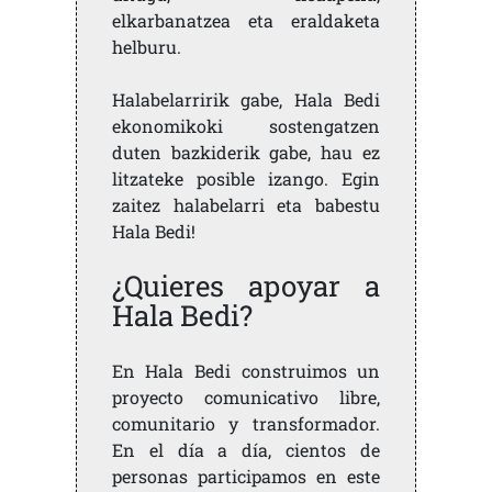
elkarbanatzea eta eraldaketa
helburu.
Halabelarririk gabe, Hala Bedi
ekonomikoki sostengatzen
duten bazkiderik gabe, hau ez
litzateke posible izango. Egin
zaitez halabelarri eta babestu
Hala Bedi!
¿Quieres apoyar a
Hala Bedi?
En Hala Bedi construimos un
proyecto comunicativo libre,
comunitario y transformador.
En el día a día, cientos de
personas participamos en este