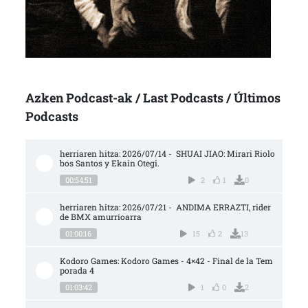
Azken Podcast-ak / Last Podcasts / Últimos
Podcasts
herriaren hitza: 2026/07/14 -  SHUAI JIAO: Mirari Riolo
bos Santos y Ekain Otegi.
00:54:51
2
1
0
herriaren hitza: 2026/07/21 -  ANDIMA ERRAZTI, rider 
de BMX amurrioarra
01:00:16
15
2
13
Kodoro Games: Kodoro Games - 4×42 - Final de la Tem
porada 4
01:03:42
1
0
2