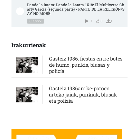
Dando la latam: Dando la Latam 1X18: El Multiverso Ch
arly García (segunda parte) - PARTE DE LA RELIGIÓN/S
AY NO MORE
01:02:27
1
0
1
Irakurrienak
Gasteiz 1986: fiestas entre botes
de humo, punkis, blusas y
policía
Gasteiz 1986an: ke-potoen
arteko jaiak, punkiak, blusak
eta polizia