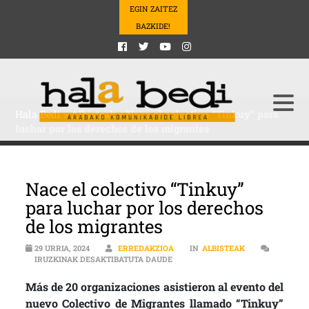
EGIN ZAITEZ
BAZKIDE!
Hala Bedi
>
Albisteak
>
Nace el colectivo “Tinkuy” para
luchar por los derechos de los migrantes
Nace el colectivo “Tinkuy”
para luchar por los derechos
de los migrantes
29 URRIA, 2024
ERREDAKZIOA
IN
ALBISTEAK
NACE EL COLECTIVO “TINKUY” PA
IRUZKINAK DESAKTIBATUTA DAUDE
Más de 20 organizaciones asistieron al evento del
nuevo Colectivo de Migrantes llamado “Tinkuy”