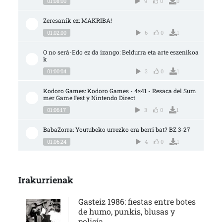
01:08:00
9
0
0
Zeresanik ez: MAKRIBA!
01:02:00
6
0
1
O no será-Edo ez da izango: Beldurra eta arte eszenikoa
k
01:00:04
3
0
1
Kodoro Games: Kodoro Games - 4×41 - Resaca del Sum
mer Game Fest y Nintendo Direct
01:06:17
3
0
1
BabaZorra: Youtubeko urrezko era berri bat? BZ 3-27
01:06:24
4
0
1
Irakurrienak
Gasteiz 1986: fiestas entre botes
de humo, punkis, blusas y
policía