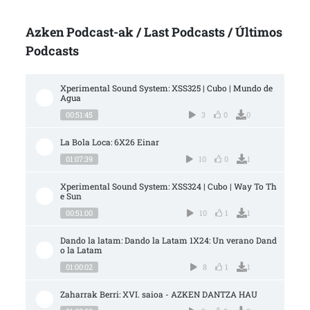
Azken Podcast-ak / Last Podcasts / Últimos
Podcasts
Xperimental Sound System: XSS325 | Cubo | Mundo de 
Agua
00:51:45
3
0
0
La Bola Loca: 6X26 Einar
01:07:39
10
0
1
Xperimental Sound System: XSS324 | Cubo | Way To Th
e Sun
00:51:00
10
1
1
Dando la latam: Dando la Latam 1X24: Un verano Dand
o la Latam
01:00:02
8
1
1
Zaharrak Berri: XVI. saioa - AZKEN DANTZA HAU