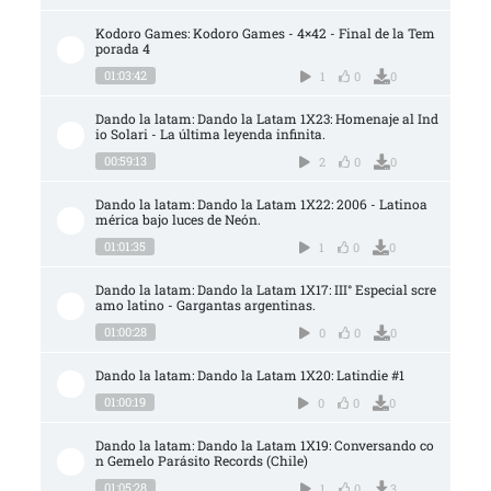
Kodoro Games: Kodoro Games - 4×42 - Final de la Tem
porada 4
01:03:42
1
0
0
Dando la latam: Dando la Latam 1X23: Homenaje al Ind
io Solari - La última leyenda infinita.
00:59:13
2
0
0
Dando la latam: Dando la Latam 1X22: 2006 - Latinoa
mérica bajo luces de Neón.
01:01:35
1
0
0
Dando la latam: Dando la Latam 1X17: III° Especial scre
amo latino - Gargantas argentinas.
01:00:28
0
0
0
Dando la latam: Dando la Latam 1X20: Latindie #1
01:00:19
0
0
0
Dando la latam: Dando la Latam 1X19: Conversando co
n Gemelo Parásito Records (Chile)
01:05:28
1
0
3