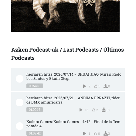
Azken Podcast-ak / Last Podcasts / Últimos
Podcasts
herriaren hitza: 2026/07/14 -  SHUAI JIAO: Mirari Riolo
bos Santos y Ekain Otegi.
00:54:51
2
1
0
herriaren hitza: 2026/07/21 -  ANDIMA ERRAZTI, rider 
de BMX amurrioarra
01:00:16
15
2
13
Kodoro Games: Kodoro Games - 4×42 - Final de la Tem
porada 4
01:03:42
1
0
2