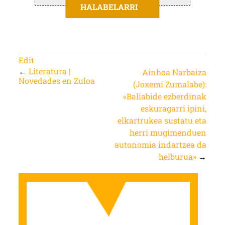
HALABELARRI
Edit
←
Literatura |
Ainhoa Narbaiza
Novedades en Zuloa
(Joxemi Zumalabe):
«Baliabide ezberdinak
eskuragarri ipini,
elkartrukea sustatu eta
herri mugimenduen
autonomia indartzea da
helburua»
→