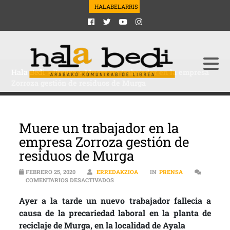
HALABELARRIS
Hala Bedi
>
Prensa
>
Muere un trabajador en la empresa
Zorroza gestión de residuos de Murga
Muere un trabajador en la
empresa Zorroza gestión de
residuos de Murga
FEBRERO 25, 2020
ERREDAKZIOA
IN
PRENSA
EN MUERE UN TRABAJADOR EN LA EMPR
COMENTARIOS DESACTIVADOS
Ayer a la tarde un nuevo trabajador fallecia a
causa de la precariedad laboral en la planta de
reciclaje de Murga, en la localidad de Ayala