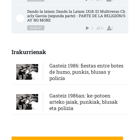
Dando la latam: Dando la Latam 1X18: El Multiverso Ch
arly García (segunda parte) - PARTE DE LA RELIGIÓN/S
AY NO MORE
01:02:27
1
0
1
Irakurrienak
Gasteiz 1986: fiestas entre botes
de humo, punkis, blusas y
policía
Gasteiz 1986an: ke-potoen
arteko jaiak, punkiak, blusak
eta polizia