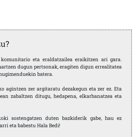
zu?
komunitario eta eraldatzailea eraikitzen ari gara.
artzen dugun pertsonak, eragiten digun errealitatea
i mugimenduekin batera.
ko agintzen zer argitaratu dezakegun eta zer ez. Eta
ean zabaltzen ditugu, hedapena, elkarbanatzea eta
koki sostengatzen duten bazkiderik gabe, hau ez
larri eta babestu Hala Bedi!