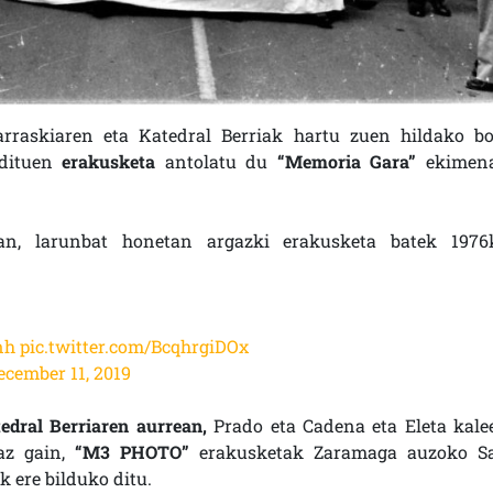
rraskiaren eta Katedral Berriak hartu zuen hildako bo
 dituen
erakusketa
antolatu du
“Memoria Gara”
ekimen
an, larunbat honetan argazki erakusketa batek 1976
nh
pic.twitter.com/BcqhrgiDOx
ecember 11, 2019
edral Berriaren aurrean,
Prado eta Cadena eta Eleta kale
taz gain,
“M3 PHOTO”
erakusketak Zaramaga auzoko S
 ere bilduko ditu.