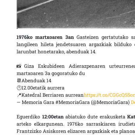
1976ko martxoaren 3an
Gasteizen gertatutako sa
langileen hileta jendetsuaren argazkiak bilduko
larunbat honetarako, abenduak 14.
📸Giza Eskubideen Adierazpenaren urteurrene
martxoaren 3a gogoratuko du
📆Abenduak 14
🕛12.00etatik aurrera
📍Katedral Berriaren aurrean
https://t.co/CGGcQSSo
— Memoria Gara #MemoriaGara (@MemoriaGara)
D
Eguerdiko
12:00etan
abiatuko dute erakusketa
Kat
arteko elkargunean. 1976ko sarraskiaren irudie
Frantzizko Asiskoren elizaren argazkiak eta planoak