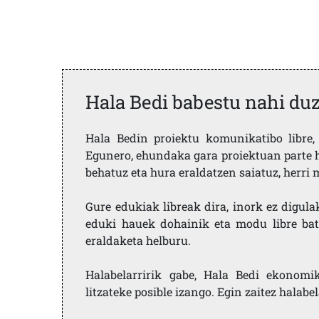
Hala Bedi babestu nahi du
Hala Bedin proiektu komunikatibo libre, 
Egunero, ehundaka gara proiektuan parte h
behatuz eta hura eraldatzen saiatuz, herr
Gure edukiak libreak dira, inork ez digula
eduki hauek dohainik eta modu libre bat
eraldaketa helburu.
Halabelarririk gabe, Hala Bedi ekonomi
litzateke posible izango. Egin zaitez halabe