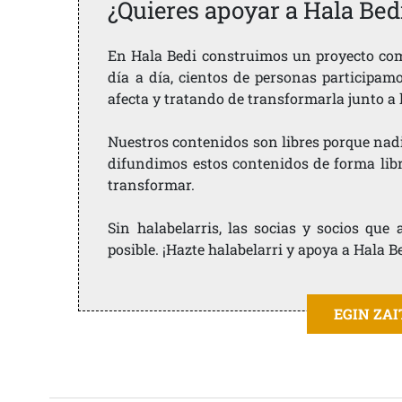
¿Quieres apoyar a Hala Bed
En Hala Bedi construimos un proyecto comu
día a día, cientos de personas participam
afecta y tratando de transformarla junto a
Nuestros contenidos son libres porque nad
difundimos estos contenidos de forma libre
transformar.
Sin halabelarris, las socias y socios qu
posible. ¡Hazte halabelarri y apoya a Hala B
EGIN ZA