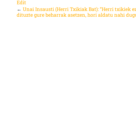
Edit
←
Unai Insausti (Herri Txikiak Bat): “Herri txikiek e
dituzte gure beharrak asetzen, hori aldatu nahi dug