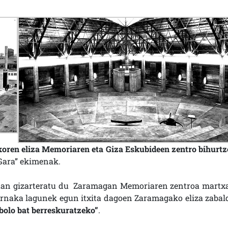
oren eliza Memoriaren eta Giza Eskubideen zentro bihurtz
Gara” ekimenak.
tan gizarteratu du Zaramagan Memoriaren zentroa martx
rnaka lagunek egun itxita dagoen Zaramagako eliza zabal
bolo bat berreskuratzeko”
.