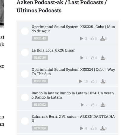
Azken Podcast-ak / Last Podcasts /
Últimos Podcasts
Xperimental Sound System: XSS325 | Cubo | Mun
do de Agua
st
00:51:45
2
0
0
ak
La Bola Loca: 6X26 Einar
01:07:39
7
0
1
ko
Xperimental Sound System: XSS324 | Cubo | Way 
To The Sun
00:51:00
10
1
1
Dando la latam: Dando la Latam 1X24: Un veran
o Dando la Latam
01:00:02
7
1
1
en
Zaharrak Berri: XVI. saioa - AZKEN DANTZA HA
U
an
01:08:00
9
0
0