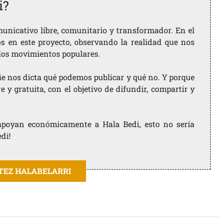
i?
nicativo libre, comunitario y transformador. En el
os en este proyecto, observando la realidad que nos
 los movimientos populares.
ie nos dicta qué podemos publicar y qué no. Y porque
 y gratuita, con el objetivo de difundir, compartir y
e apoyan económicamente a Hala Bedi, esto no sería
edi!
ITEZ HALABELARRI