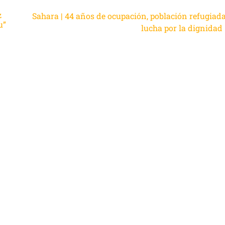
z
Sahara | 44 años de ocupación, población refugiada
u”
lucha por la dignidad