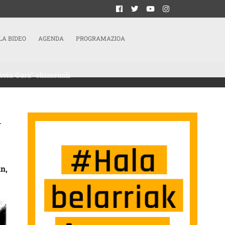
LA BIDEO
AGENDA
PROGRAMAZIOA
moria Gara” ekimenak
a
RIKO DITUEN ARGAZKI ERAKUSKETA ANTOLATUKO DU “MEMORIA GARA” EKIM
n,