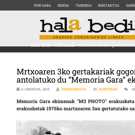
NOR GARA
DENDA
TABERNA
KONTAKTUA
SARR
Hala Bedi
>
Albisteak
>
Mrtxoaren 3ko gertakariak
Mrtxoaren 3ko gertakariak gogor
antolatuko du “Memoria Gara” 
11 ABENDUA, 2019
ERREDAKZIOA
IN
ALBISTEAK
I
Memoria Gara ekimenak "M3 PHOTO" erakusketa pr
erakusketak 1976ko martxoaren 3an gertatutako sar