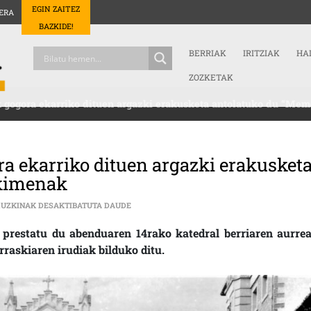
EGIN ZAITEZ
ERA
BAZKIDE!
BERRIAK
IRITZIAK
HA
ZOZKETAK
 gogora ekarriko dituen argazki erakusketa antolatuko du “Me
a ekarriko dituen argazki erakusket
ekimenak
MRTXOAREN 3KO GERTAKARIAK GOGORA EKAR
RUZKINAK DESAKTIBATUTA DAUDE
estatu du abenduaren 14rako katedral berriaren aurrea
raskiaren irudiak bilduko ditu.