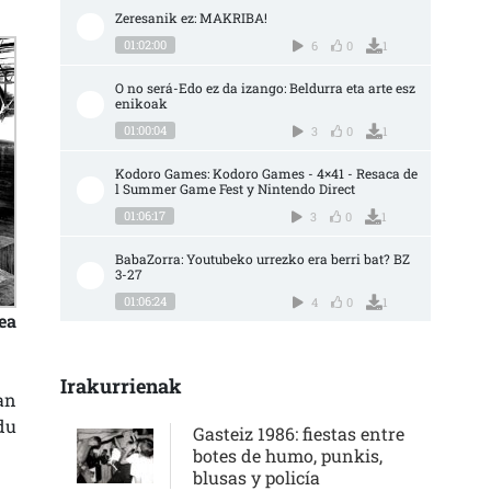
Zeresanik ez: MAKRIBA!
01:02:00
6
0
1
O no será-Edo ez da izango: Beldurra eta arte esz
enikoak
01:00:04
3
0
1
Kodoro Games: Kodoro Games - 4×41 - Resaca de
l Summer Game Fest y Nintendo Direct
01:06:17
3
0
1
BabaZorra: Youtubeko urrezko era berri bat? BZ 
3-27
01:06:24
4
0
1
ea
Irakurrienak
an
du
Gasteiz 1986: fiestas entre
botes de humo, punkis,
blusas y policía