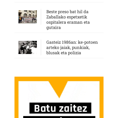
Beste preso bat hil da
Zaballako espetxetik
ospitalera eraman eta
gutxira
Gasteiz 1986an: ke-potoen
arteko jaiak, punkiak,
blusak eta polizia