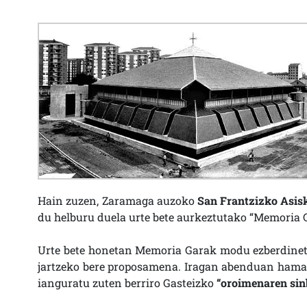
Hain zuzen, Zaramaga auzoko
San Frantzizko Asisk
du helburu duela urte bete aurkeztutako “Memoria 
Urte bete honetan Memoria Garak modu ezberdine
jartzeko bere proposamena. Iragan abenduan hama
ianguratu zuten berriro Gasteizko
“oroimenaren sin