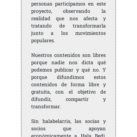
personas participamos en este
proyecto, observando la
realidad que nos afecta y
tratando de transformarla
junto a los movimientos
populares.
Nuestros contenidos son libres
porque nadie nos dicta qué
podemos publicar y qué no. Y
porque difundimos estos
contenidos de forma libre y
gratuita, con el objetivo de
difundir, compartir y
transformar.
Sin halabelarris, las socias y
socios que apoyan
económicamente a Hala Bedi,