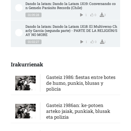
Dando la latam: Dando la Latam 1X19: Conversando co
n Gemelo Parásito Records (Chile)
01:05:28
1
0
3
Dando la latam: Dando la Latam 1X18: El Multiverso Ch
arly García (segunda parte) - PARTE DE LA RELIGIÓN/S
AY NO MORE
01:02:27
1
0
1
Irakurrienak
Gasteiz 1986: fiestas entre botes
de humo, punkis, blusas y
policía
Gasteiz 1986an: ke-potoen
arteko jaiak, punkiak, blusak
eta polizia