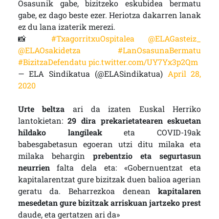
Osasunik gabe, bizitzeko eskubidea bermatu
gabe, ez dago beste ezer. Heriotza dakarren lanak
ez du lana izaterik merezi.
📸
#TxagorritxuOspitalea
@ELAGasteiz_
@ELAOsakidetza
#LanOsasunaBermatu
#BizitzaDefendatu
pic.twitter.com/UY7Yx3p2Qm
— ELA Sindikatua (@ELASindikatua)
April 28,
2020
Urte beltza
ari da izaten Euskal Herriko
lantokietan:
29 dira prekarietatearen eskuetan
hildako langileak
eta COVID-19ak
babesgabetasun egoeran utzi ditu milaka eta
milaka behargin
prebentzio eta segurtasun
neurrien
falta dela eta: «Gobernuentzat eta
kapitalarentzat gure bizitzak duen balioa agerian
geratu da. Beharrezkoa denean
kapitalaren
mesedetan gure bizitzak arriskuan jartzeko prest
daude, eta gertatzen ari da»