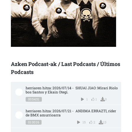
Azken Podcast-ak / Last Podcasts / Últimos
Podcasts
herriaren hitza: 2026/07/14 -  SHUAI JIAO: Mirari Riolo
bos Santos y Ekain Otegi.
00:54:51
1
1
0
herriaren hitza: 2026/07/21 -  ANDIMA ERRAZTI, rider 
de BMX amurrioarra
01:00:16
15
2
13