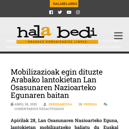
HALABELARRIS
Hala Bedi
>
Prensa
>
Mobilizazioak egin dituzte Arabako
lantokietan Lan Osasunaren Nazioarteko Egunaren baitan
Mobilizazioak egin dituzte
Arabako lantokietan Lan
Osasunaren Nazioarteko
Egunaren baitan
ABRIL 28, 2020
ERREDAKZIOA
IN
PRENSA
EN MOBILIZAZIOAK EGIN DITUZTE ARA
COMENTARIOS DESACTIVADOS
Apirilak 28, Lan Osasunaren Nazioarteko Eguna,
lantokietan mobilizatzeko baliatu du Euskal