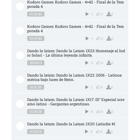
Kodoro Games: Kodoro Games - 4×42 - Final de la Tem
porada 4
01:03:42
1
0
2
Kodoro Games: Kodoro Games - 4×42 - Final de la Tem
porada 4
01:03:42
1
0
0
Dando la latam: Dando la Latam 1X23: Homenaje al Ind
io Solari - La última leyenda infinita.
00:59:13
2
0
0
Dando la latam: Dando la Latam 1X22: 2006 - Latinoa
mérica bajo luces de Neón.
01:01:35
1
0
0
Dando la latam: Dando la Latam 1X17: III° Especial scre
amo latino - Gargantas argentinas.
01:00:28
0
0
0
Dando la latam: Dando la Latam 1X20: Latindie #1
01:00:19
0
0
0