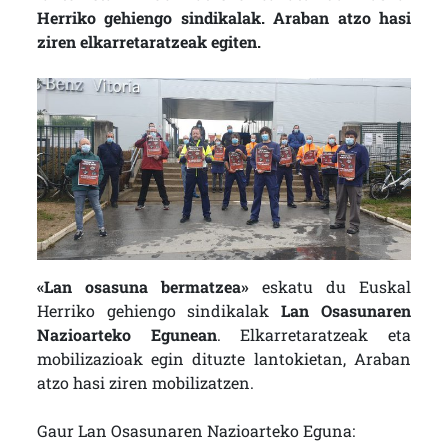
Herriko gehiengo sindikalak. Araban atzo hasi
ziren elkarretaratzeak egiten.
«Lan osasuna bermatzea»
eskatu du Euskal
Herriko gehiengo sindikalak
Lan Osasunaren
Nazioarteko Egunean
. Elkarretaratzeak eta
mobilizazioak egin dituzte lantokietan, Araban
atzo hasi ziren mobilizatzen.
Gaur Lan Osasunaren Nazioarteko Eguna: