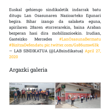
Euskal gehiengo sindikaletik indarrak batu
ditugu Lan Osasunaren Nazioarteko Egunari
begira. Bihar izango da salaketa eguna,
apirilaren 28aren etorrerarekin, baina Araban
bezperan hasi dira mobilizazioekin. Irudian,
Gasteizko Mercedes
#LanOsasunaBermatu
#BizitzaDefendatu
pic.twitter.com/Gs86umw63k
— LAB SINDIKATUA (@LABsindikatua)
April 27,
2020
Argazki galeria