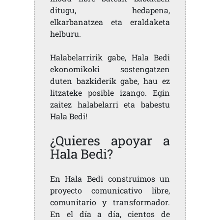
ditugu, hedapena,
elkarbanatzea eta eraldaketa
helburu.
Halabelarririk gabe, Hala Bedi
ekonomikoki sostengatzen
duten bazkiderik gabe, hau ez
litzateke posible izango. Egin
zaitez halabelarri eta babestu
Hala Bedi!
¿Quieres apoyar a
Hala Bedi?
En Hala Bedi construimos un
proyecto comunicativo libre,
comunitario y transformador.
En el día a día, cientos de