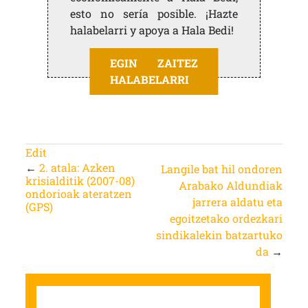
esto no sería posible. ¡Hazte
halabelarri y apoya a Hala Bedi!
EGIN ZAITEZ
HALABELARRI
Edit
←
2. atala: Azken
Langile bat hil ondoren
krisialditik (2007-08)
Arabako Aldundiak
ondorioak ateratzen
jarrera aldatu eta
(GPS)
egoitzetako ordezkari
sindikalekin batzartuko
da
→