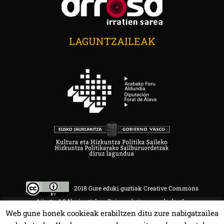
LAGUNTZAILEAK
2018 Gure eduki guztiak Creative Commons
Aitortu 4.0 Nazioartekoa Baimen baten mende daude.
Web gune honek cookieak erabiltzen ditu zure nabigatzailea