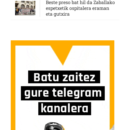
Beste preso bat hil da Zaballako
espetxetik ospitalera eraman
eta gutxira