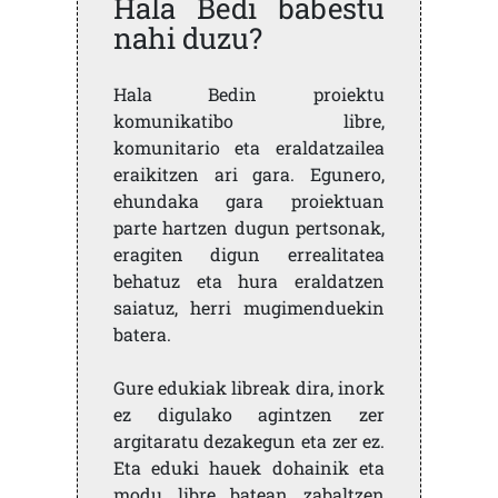
Hala Bedi babestu
nahi duzu?
Hala Bedin proiektu
komunikatibo libre,
komunitario eta eraldatzailea
eraikitzen ari gara. Egunero,
ehundaka gara proiektuan
parte hartzen dugun pertsonak,
eragiten digun errealitatea
behatuz eta hura eraldatzen
saiatuz, herri mugimenduekin
batera.
Gure edukiak libreak dira, inork
ez digulako agintzen zer
argitaratu dezakegun eta zer ez.
Eta eduki hauek dohainik eta
modu libre batean zabaltzen