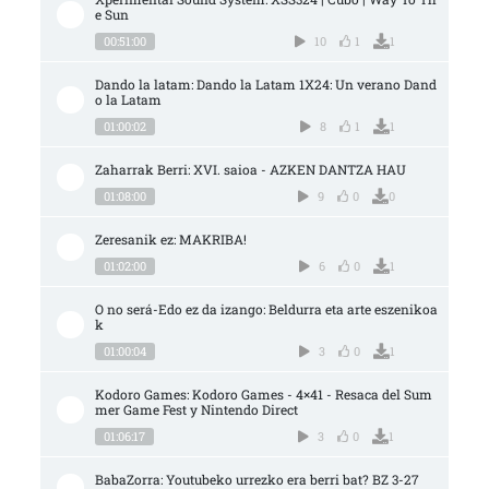
e Sun
00:51:00
10
1
1
Dando la latam: Dando la Latam 1X24: Un verano Dand
o la Latam
01:00:02
8
1
1
Zaharrak Berri: XVI. saioa - AZKEN DANTZA HAU
01:08:00
9
0
0
Zeresanik ez: MAKRIBA!
01:02:00
6
0
1
O no será-Edo ez da izango: Beldurra eta arte eszenikoa
k
01:00:04
3
0
1
Kodoro Games: Kodoro Games - 4×41 - Resaca del Sum
mer Game Fest y Nintendo Direct
01:06:17
3
0
1
BabaZorra: Youtubeko urrezko era berri bat? BZ 3-27