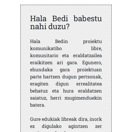
Hala Bedi babestu
nahi duzu?
Hala Bedin proiektu
komunikatibo libre,
komunitario eta eraldatzailea
eraikitzen ari gara. Egunero,
ehundaka gara proiektuan
parte hartzen dugun pertsonak,
eragiten digun errealitatea
behatuz eta hura eraldatzen
saiatuz, herri mugimenduekin
batera.
Gure edukiak libreak dira, inork
ez digulako agintzen zer