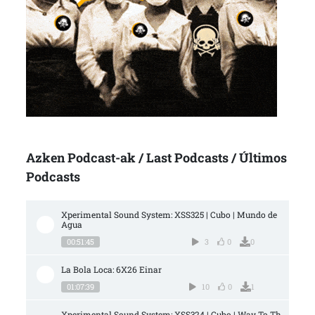
Azken Podcast-ak / Last Podcasts / Últimos
Podcasts
Xperimental Sound System: XSS325 | Cubo | Mundo de 
Agua
00:51:45
3
0
0
La Bola Loca: 6X26 Einar
01:07:39
10
0
1
Xperimental Sound System: XSS324 | Cubo | Way To Th