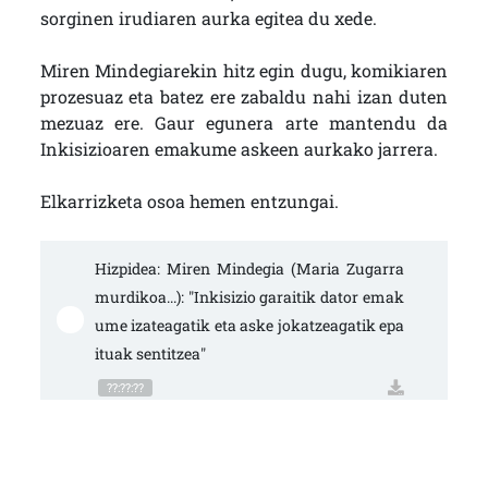
sorginen irudiaren aurka egitea du xede.
Miren Mindegiarekin hitz egin dugu, komikiaren
prozesuaz eta batez ere zabaldu nahi izan duten
mezuaz ere. Gaur egunera arte mantendu da
Inkisizioaren emakume askeen aurkako jarrera.
Elkarrizketa osoa hemen entzungai.
Hizpidea: Miren Mindegia (Maria Zugarra
murdikoa...): "Inkisizio garaitik dator emak
ume izateagatik eta aske jokatzeagatik epa
ituak sentitzea"
??:??:??