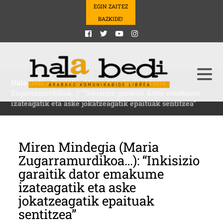
EGIN ZAITEZ
BAZKIDE!
Hala Bedi
>
Berriak
>
Miren Mindegia (Maria
Zugarramurdikoa…): “Inkisizio garaitik dator emakume
izateagatik eta aske jokatzeagatik epaituak sentitzea”
Miren Mindegia (Maria
Zugarramurdikoa…): “Inkisizio
garaitik dator emakume
izateagatik eta aske
jokatzeagatik epaituak
sentitzea”