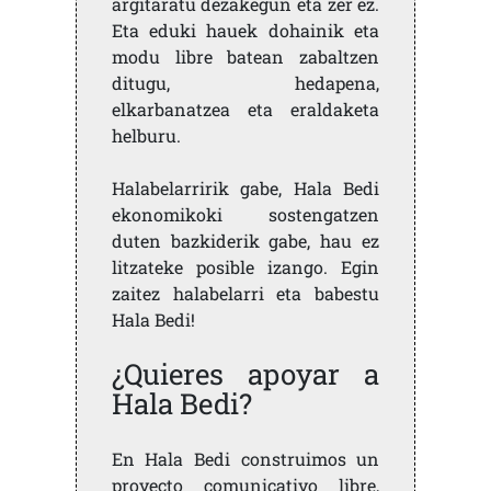
argitaratu dezakegun eta zer ez.
Eta eduki hauek dohainik eta
modu libre batean zabaltzen
ditugu, hedapena,
elkarbanatzea eta eraldaketa
helburu.
Halabelarririk gabe, Hala Bedi
ekonomikoki sostengatzen
duten bazkiderik gabe, hau ez
litzateke posible izango. Egin
zaitez halabelarri eta babestu
Hala Bedi!
¿Quieres apoyar a
Hala Bedi?
En Hala Bedi construimos un
proyecto comunicativo libre,