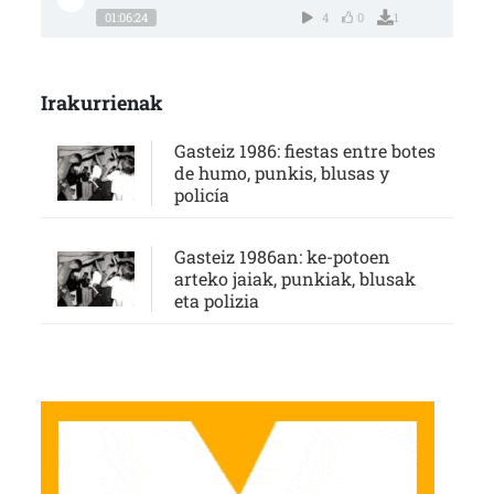
01:06:24
4
0
1
Irakurrienak
Gasteiz 1986: fiestas entre botes
de humo, punkis, blusas y
policía
Gasteiz 1986an: ke-potoen
arteko jaiak, punkiak, blusak
eta polizia