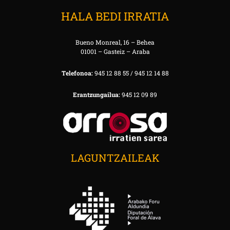
HALA BEDI IRRATIA
Bueno Monreal, 16 – Behea
01001 – Gasteiz – Araba
Telefonoa:
945 12 88 55 / 945 12 14 88
Erantzungailua:
945 12 09 89
LAGUNTZAILEAK