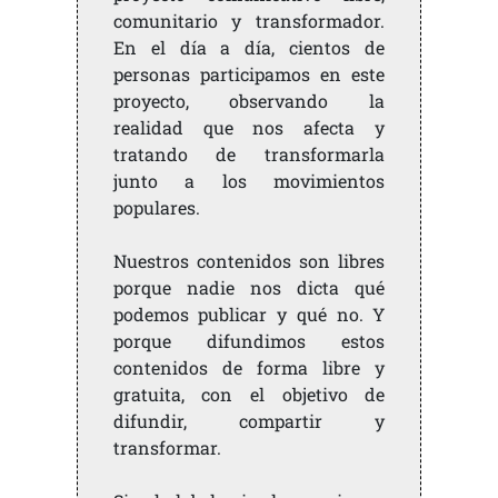
comunitario y transformador.
En el día a día, cientos de
personas participamos en este
proyecto, observando la
realidad que nos afecta y
tratando de transformarla
junto a los movimientos
populares.
Nuestros contenidos son libres
porque nadie nos dicta qué
podemos publicar y qué no. Y
porque difundimos estos
contenidos de forma libre y
gratuita, con el objetivo de
difundir, compartir y
transformar.