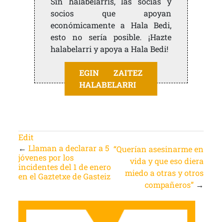
Sin halabelarris, las socias y
socios que apoyan
económicamente a Hala Bedi,
esto no sería posible. ¡Hazte
halabelarri y apoya a Hala Bedi!
EGIN ZAITEZ
HALABELARRI
Edit
←
Llaman a declarar a 5
“Querían asesinarme en
jóvenes por los
vida y que eso diera
incidentes del 1 de enero
miedo a otras y otros
en el Gaztetxe de Gasteiz
compañeros”
→