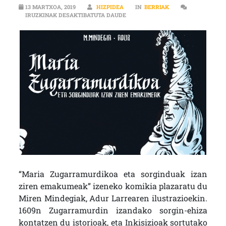
13 MARTXOA, 2019
HIZPIDEA
IN
BERRIAK
MIREN MINDEGIA (MARIA ZUGARRA
IRUZKINAK DESAKTIBATUTA DAUDE
“Maria Zugarramurdikoa eta sorginduak izan
ziren emakumeak” izeneko komikia plazaratu du
Miren Mindegiak, Adur Larrearen ilustrazioekin.
1609n Zugarramurdin izandako sorgin-ehiza
kontatzen du istorioak, eta Inkisizioak sortutako