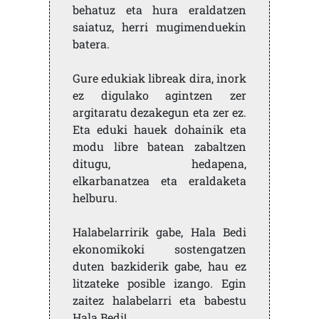
behatuz eta hura eraldatzen
saiatuz, herri mugimenduekin
batera.
Gure edukiak libreak dira, inork
ez digulako agintzen zer
argitaratu dezakegun eta zer ez.
Eta eduki hauek dohainik eta
modu libre batean zabaltzen
ditugu, hedapena,
elkarbanatzea eta eraldaketa
helburu.
Halabelarririk gabe, Hala Bedi
ekonomikoki sostengatzen
duten bazkiderik gabe, hau ez
litzateke posible izango. Egin
zaitez halabelarri eta babestu
Hala Bedi!