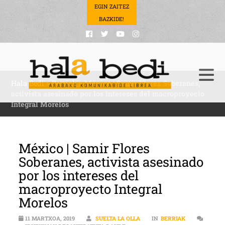
EGIN ZAITEZ
BAZKIDE!
Hala Bedi
>
Berriak
>
México | Samir Flores Soberanes,
activista asesinado por los intereses del macroproyecto
Integral Morelos
México | Samir Flores
Soberanes, activista asesinado
por los intereses del
macroproyecto Integral
Morelos
11 MARTXOA, 2019
SUELTA LA OLLA
IN
BERRIAK