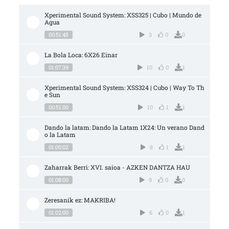
Xperimental Sound System: XSS325 | Cubo | Mundo de 
Agua
00:51:45
3
0
0
La Bola Loca: 6X26 Einar
01:07:39
10
0
1
Xperimental Sound System: XSS324 | Cubo | Way To Th
e Sun
00:51:00
10
1
1
Dando la latam: Dando la Latam 1X24: Un verano Dand
o la Latam
01:00:02
8
1
1
Zaharrak Berri: XVI. saioa - AZKEN DANTZA HAU
01:08:00
9
0
0
Zeresanik ez: MAKRIBA!
01:02:00
6
0
1