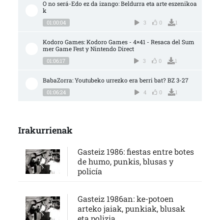
O no será-Edo ez da izango: Beldurra eta arte eszenikoa
k
01:00:04
3
0
1
Kodoro Games: Kodoro Games - 4×41 - Resaca del Sum
mer Game Fest y Nintendo Direct
01:06:17
3
0
1
BabaZorra: Youtubeko urrezko era berri bat? BZ 3-27
01:06:24
4
0
1
Irakurrienak
Gasteiz 1986: fiestas entre botes
de humo, punkis, blusas y
policía
Gasteiz 1986an: ke-potoen
arteko jaiak, punkiak, blusak
eta polizia