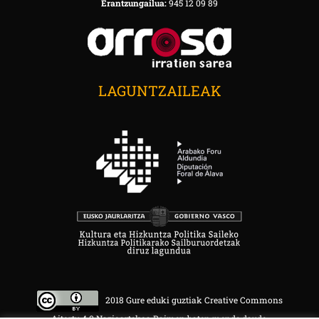
Erantzungailua:
945 12 09 89
LAGUNTZAILEAK
2018 Gure eduki guztiak Creative Commons
Aitortu 4.0 Nazioartekoa Baimen baten mende daude.