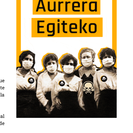
que
nte
la
al
de