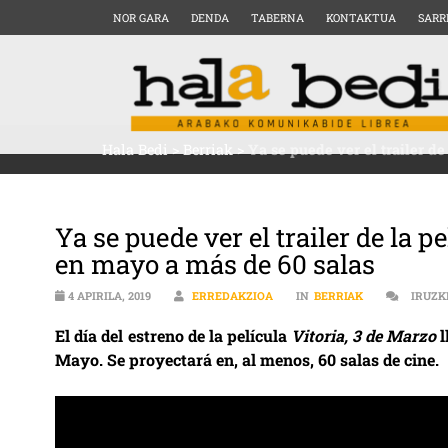
NOR GARA
DENDA
TABERNA
KONTAKTUA
SARR
Hala Bedi
>
Berriak
>
Ya se puede ver el trailer de
Ya se puede ver el trailer de la pe
en mayo a más de 60 salas
4 APIRILA, 2019
ERREDAKZIOA
IN
BERRIAK
IRUZK
El día del estreno de la película
Vitoria, 3 de Marzo
l
Mayo. Se proyectará en, al menos, 60 salas de cine.