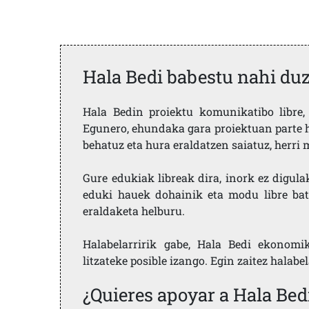
Hala Bedi babestu nahi du
Hala Bedin proiektu komunikatibo libre, 
Egunero, ehundaka gara proiektuan parte h
behatuz eta hura eraldatzen saiatuz, herr
Gure edukiak libreak dira, inork ez digula
eduki hauek dohainik eta modu libre bat
eraldaketa helburu.
Halabelarririk gabe, Hala Bedi ekonomi
litzateke posible izango. Egin zaitez halabe
¿Quieres apoyar a Hala Bed