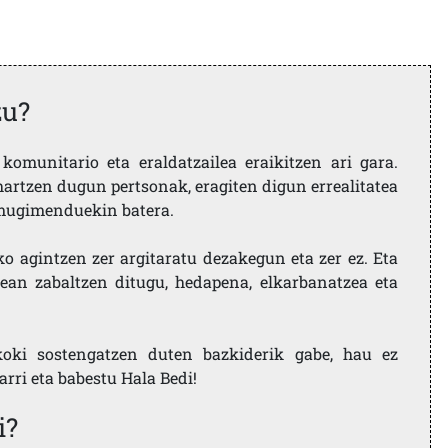
zu?
komunitario eta eraldatzailea eraikitzen ari gara.
artzen dugun pertsonak, eragiten digun errealitatea
i mugimenduekin batera.
ko agintzen zer argitaratu dezakegun eta zer ez. Eta
ean zabaltzen ditugu, hedapena, elkarbanatzea eta
koki sostengatzen duten bazkiderik gabe, hau ez
larri eta babestu Hala Bedi!
i?