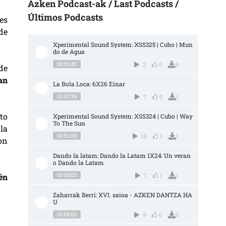
Azken Podcast-ak / Last Podcasts /
Últimos Podcasts
es
de
Xperimental Sound System: XSS325 | Cubo | Mun
do de Agua
00:51:45
2
0
0
 de
an
La Bola Loca: 6X26 Einar
01:07:39
7
0
1
to
Xperimental Sound System: XSS324 | Cubo | Way 
To The Sun
 la
00:51:00
10
1
1
on
Dando la latam: Dando la Latam 1X24: Un veran
o Dando la Latam
01:00:02
7
1
1
én
Zaharrak Berri: XVI. saioa - AZKEN DANTZA HA
U
01:08:00
9
0
0