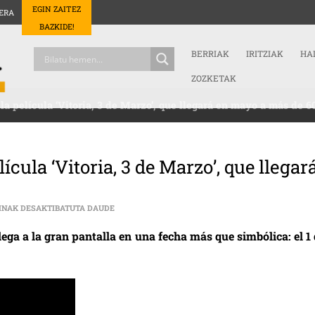
EGIN ZAITEZ
ERA
BAZKIDE!
BERRIAK
IRITZIAK
HA
ZOZKETAK
 la película ‘Vitoria, 3 de Marzo’, que llegará en mayo a más de 6
lícula ‘Vitoria, 3 de Marzo’, que llegar
YA SE PUEDE VER EL TRAILER DE LA PELÍCULA ‘VI
INAK DESAKTIBATUTA DAUDE
lega a la gran pantalla en una fecha más que simbólica: el 1