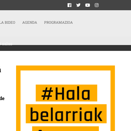
LA BIDEO
AGENDA
PROGRAMAZIOA
0 salas
á
TORIA, 3 DE MARZO’, QUE LLEGARÁ EN MAYO A MÁS DE 60 SALAS SARRERAN
 de