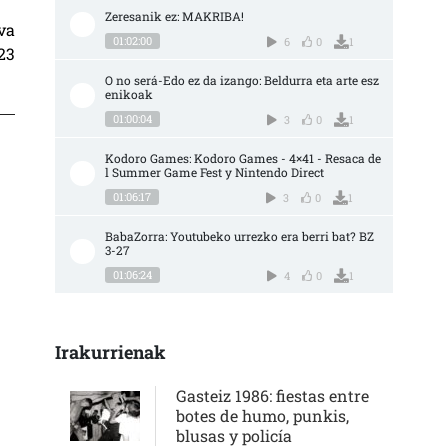
Zeresanik ez: MAKRIBA!
va
01:02:00
6
0
1
23
O no será-Edo ez da izango: Beldurra eta arte esz
enikoak
01:00:04
3
0
1
Kodoro Games: Kodoro Games - 4×41 - Resaca de
l Summer Game Fest y Nintendo Direct
01:06:17
3
0
1
BabaZorra: Youtubeko urrezko era berri bat? BZ 
3-27
01:06:24
4
0
1
Irakurrienak
Gasteiz 1986: fiestas entre
botes de humo, punkis,
blusas y policía