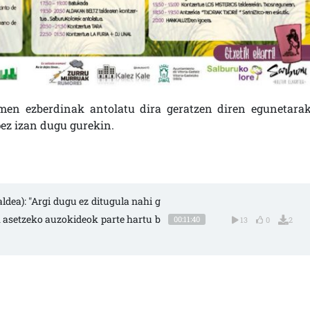
imen ezberdinak antolatu dira geratzen diren egunetarak
ez izan dugu gurekin.
dea): "Argi dugu ez ditugula nahi g
k asetzeko auzokideok parte hartu b
00:11:40
13
0
2