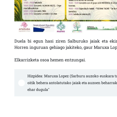
Duela bi egun hasi ziren Salburuko jaiak eta ek
Horren inguruan gehiago jakiteko, gaur Maruxa Lop
Elkarrizketa osoa hemen entzungai.
Hizpidea: Maruxa Lopez (Sarburu auzoko euskara tal
oitik behera antolatutako jaiak eta auzoen beharra
ehar dugula"