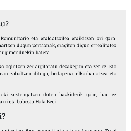
zu?
komunitario eta eraldatzailea eraikitzen ari gara.
artzen dugun pertsonak, eragiten digun errealitatea
i mugimenduekin batera.
ko agintzen zer argitaratu dezakegun eta zer ez. Eta
ean zabaltzen ditugu, hedapena, elkarbanatzea eta
koki sostengatzen duten bazkiderik gabe, hau ez
larri eta babestu Hala Bedi!
i?
nicativo libre, comunitario y transformador. En el