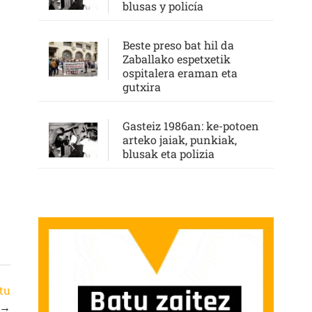
blusas y policía
Beste preso bat hil da
Zaballako espetxetik
ospitalera eraman eta
gutxira
Gasteiz 1986an: ke-potoen
arteko jaiak, punkiak,
blusak eta polizia
tu
→