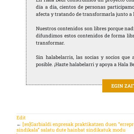
día a día, cientos de personas participam
afecta y tratando de transformarla junto a
Nuestros contenidos son libres porque nad
difundimos estos contenidos de forma libre
transformar.
Sin halabelarris, las socias y socios qu
posible. ¡Hazte halabelarri y apoya a Hala B
EGIN ZA
Edit
←
[:es]Garbialdi enpresak praktikatzen duen “errepr
sindikala” salatu dute hainbat sindikatuk modu