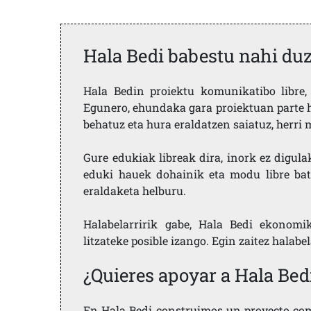
Hala Bedi babestu nahi du
Hala Bedin proiektu komunikatibo libre, 
Egunero, ehundaka gara proiektuan parte h
behatuz eta hura eraldatzen saiatuz, herr
Gure edukiak libreak dira, inork ez digula
eduki hauek dohainik eta modu libre bat
eraldaketa helburu.
Halabelarririk gabe, Hala Bedi ekonomi
litzateke posible izango. Egin zaitez halabe
¿Quieres apoyar a Hala Bed
En Hala Bedi construimos un proyecto comu