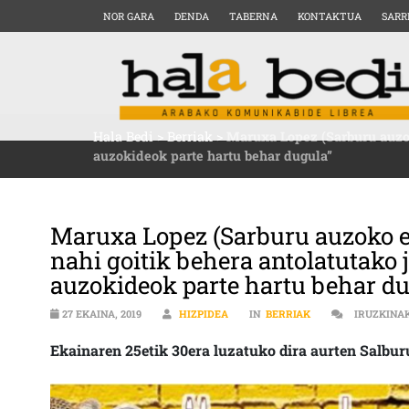
NOR GARA
DENDA
TABERNA
KONTAKTUA
SARR
Hala Bedi
>
Berriak
>
Maruxa Lopez (Sarburu auzoko
auzokideok parte hartu behar dugula”
Maruxa Lopez (Sarburu auzoko eu
nahi goitik behera antolatutako 
auzokideok parte hartu behar d
27 EKAINA, 2019
HIZPIDEA
IN
BERRIAK
IRUZKINA
Ekainaren 25etik 30era luzatuko dira aurten Salbur