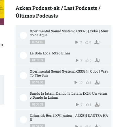
Azken Podcast-ak / Last Podcasts /
Últimos Podcasts
Xperimental Sound System: XSS325 | Cubo | Mun
do de Agua
00:51:45
2
0
0
o.
La Bola Loca: 6X26 Einar
01:07:39
7
0
1
Xperimental Sound System: XSS324 | Cubo | Way 
To The Sun
00:51:00
10
1
1
Dando la latam: Dando la Latam 1X24: Un veran
o Dando la Latam
01:00:02
7
1
1
Zaharrak Berri: XVI. saioa - AZKEN DANTZA HA
U
01:08:00
9
0
0