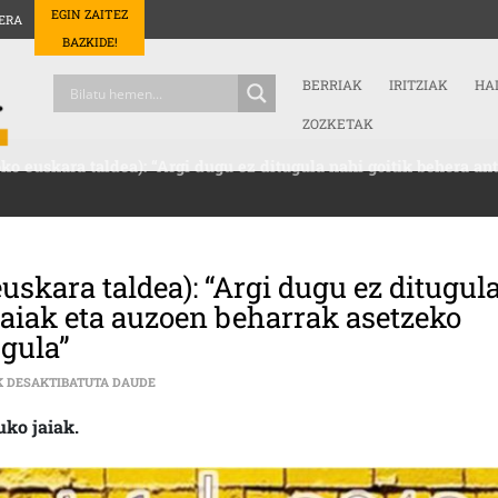
EGIN ZAITEZ
ERA
BAZKIDE!
BERRIAK
IRITZIAK
HA
ZOZKETAK
 euskara taldea): “Argi dugu ez ditugula nahi goitik behera ant
skara taldea): “Argi dugu ez ditugul
jaiak eta auzoen beharrak asetzeko
ugula”
MARUXA LOPEZ (SARBURU AUZOKO EUSKARA TALDEA):
K DESAKTIBATUTA DAUDE
uko jaiak.