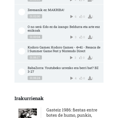
Zeresanik ez: MAKRIBA!
01:02:00
6
0
1
O no será-Edo ez da izango: Beldurra eta arte esz
enikoak
01:00:04
3
0
1
Kodoro Games: Kodoro Games - 4×41 - Resaca de
l Summer Game Fest y Nintendo Direct
01:06:17
3
0
1
BabaZorra: Youtubeko urrezko era berri bat? BZ 
3-27
01:06:24
4
0
1
Irakurrienak
Gasteiz 1986: fiestas entre
botes de humo, punkis,