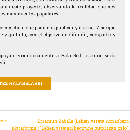
os en este proyecto, observando la realidad que nos
 los movimientos populares.
ie nos dicta qué podemos publicar y qué no. Y porque
 y gratuita, con el objetivo de difundir, compartir y
e apoyan económicamente a Hala Bedi, esto no sería
edi!
ITEZ HALABELARRI
esio
Erramun Zabala (Lehen Arreta Arnasberri
plataforma): “Lehen arretari begirune gutxi izan zaio”