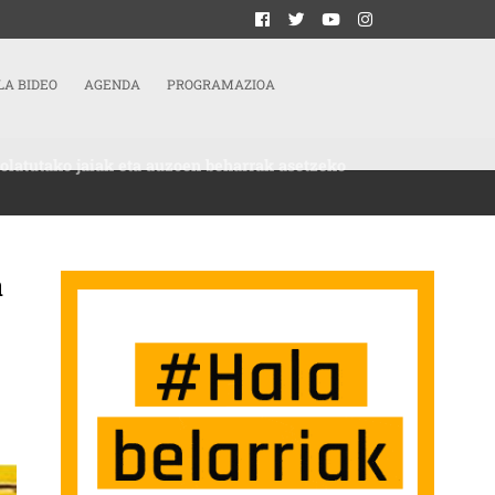
LA BIDEO
AGENDA
PROGRAMAZIOA
olatutako jaiak eta auzoen beharrak asetzeko
a
 “ARGI DUGU EZ DITUGULA NAHI GOITIK BEHERA ANTOLATUTAKO JAIAK ETA A