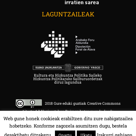
LAGUNTZAILEAK
2018 Gure eduki guztiak Creative Commons
Aitortu 4.0 Nazioartekoa Baimen baten mende daude.
Web gune honek cookieak erabiltzen ditu zure nabigatzailea
hobetzeko. Konforme zagozela asumitzen dugu, bestela
desaktibatu ditzakezu.
Irakurri gehiago
Onartu
Ukatu