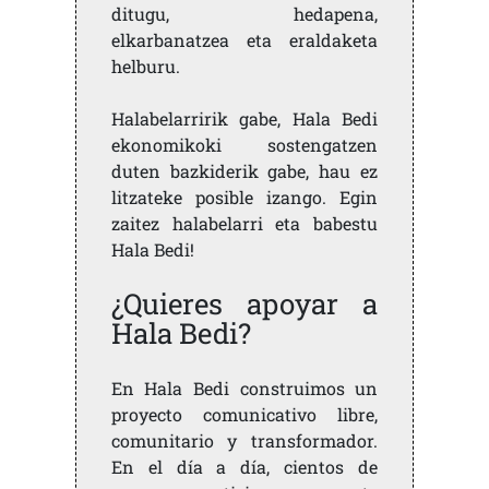
ditugu, hedapena,
elkarbanatzea eta eraldaketa
helburu.
Halabelarririk gabe, Hala Bedi
ekonomikoki sostengatzen
duten bazkiderik gabe, hau ez
litzateke posible izango. Egin
zaitez halabelarri eta babestu
Hala Bedi!
¿Quieres apoyar a
Hala Bedi?
En Hala Bedi construimos un
proyecto comunicativo libre,
comunitario y transformador.
En el día a día, cientos de