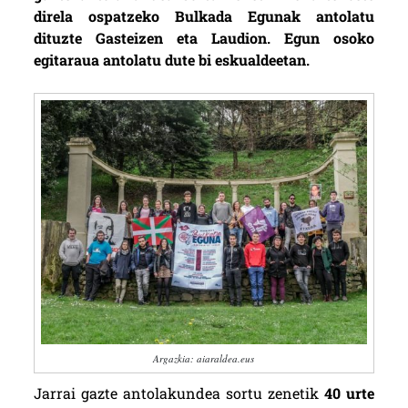
direla ospatzeko Bulkada Egunak antolatu
dituzte Gasteizen eta Laudion. Egun osoko
egitaraua antolatu dute bi eskualdeetan.
Argazkia: aiaraldea.eus
Jarrai gazte antolakundea sortu zenetik
40 urte