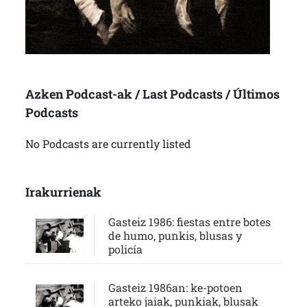
Azken Podcast-ak / Last Podcasts / Últimos
Podcasts
No Podcasts are currently listed
Irakurrienak
Gasteiz 1986: fiestas entre botes
de humo, punkis, blusas y
policía
Gasteiz 1986an: ke-potoen
arteko jaiak, punkiak, blusak