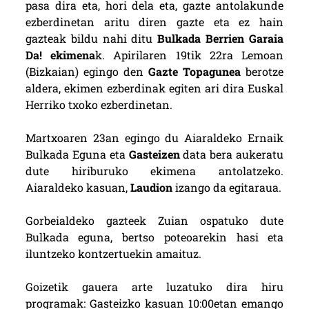
pasa dira eta, hori dela eta, gazte antolakunde
ezberdinetan aritu diren gazte eta ez hain
gazteak bildu nahi ditu
Bulkada Berrien Garaia
Da! ekimena
k. Apirilaren 19tik 22ra Lemoan
(Bizkaian) egingo den
Gazte Topagunea
berotze
aldera, ekimen ezberdinak egiten ari dira Euskal
Herriko txoko ezberdinetan.
Martxoaren 23an egingo du Aiaraldeko Ernaik
Bulkada Eguna eta
Gasteizen
data bera aukeratu
dute hiriburuko ekimena antolatzeko.
Aiaraldeko kasuan,
Laudion
izango da egitaraua.
Gorbeialdeko gazteek Zuian ospatuko dute
Bulkada eguna, bertso poteoarekin hasi eta
iluntzeko kontzertuekin amaituz.
Goizetik gauera arte luzatuko dira hiru
programak: Gasteizko kasuan 10:00etan emango