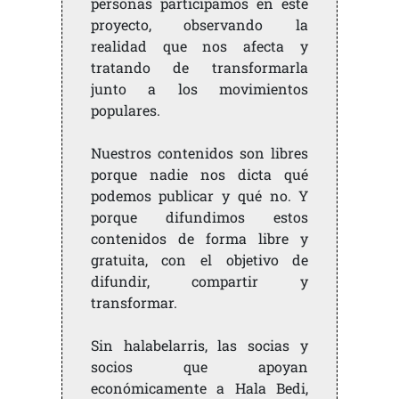
personas participamos en este
proyecto, observando la
realidad que nos afecta y
tratando de transformarla
junto a los movimientos
populares.
Nuestros contenidos son libres
porque nadie nos dicta qué
podemos publicar y qué no. Y
porque difundimos estos
contenidos de forma libre y
gratuita, con el objetivo de
difundir, compartir y
transformar.
Sin halabelarris, las socias y
socios que apoyan
económicamente a Hala Bedi,