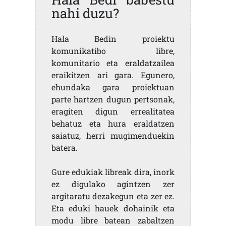
nahi duzu?
Hala Bedin proiektu
komunikatibo libre,
komunitario eta eraldatzailea
eraikitzen ari gara. Egunero,
ehundaka gara proiektuan
parte hartzen dugun pertsonak,
eragiten digun errealitatea
behatuz eta hura eraldatzen
saiatuz, herri mugimenduekin
batera.
Gure edukiak libreak dira, inork
ez digulako agintzen zer
argitaratu dezakegun eta zer ez.
Eta eduki hauek dohainik eta
modu libre batean zabaltzen