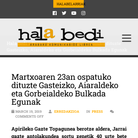
HALABELARRIAK
Hala Bedi
>
Press
>
Martxoaren 23an ospatuko dituzte
Gasteizko, Aiaraldeko eta Gorbeialdeko Bulkada Egunak
Martxoaren 23an ospatuko
dituzte Gasteizko, Aiaraldeko
eta Gorbeialdeko Bulkada
Egunak
MARCH 19, 2019
ERREDAKZIOA
IN
PRESS
ON MARTXOAREN 23AN OSPATUKO DITUZTE GASTEIZKO
COMMENTS OFF
Apirileko Gazte Topagunea berotze aldera, Jarrai
gazte antolakundea sortu zenetik 40 urte bete