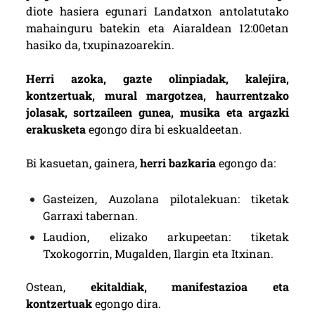
diote hasiera egunari Landatxon antolatutako
mahainguru batekin eta Aiaraldean 12:00etan
hasiko da, txupinazoarekin.
Herri azoka, gazte olinpiadak, kalejira,
kontzertuak, mural margotzea, haurrentzako
jolasak, sortzaileen gunea, musika eta argazki
erakusketa
egongo dira bi eskualdeetan.
Bi kasuetan, gainera,
herri bazkaria
egongo da:
Gasteizen, Auzolana pilotalekuan: tiketak
Garraxi tabernan.
Laudion, elizako arkupeetan: tiketak
Txokogorrin, Mugalden, Ilargin eta Itxinan.
Ostean,
ekitaldiak, manifestazioa eta
kontzertuak
egongo dira.