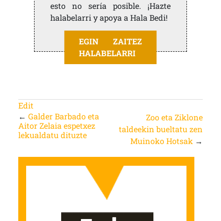
esto no sería posible. ¡Hazte
halabelarri y apoya a Hala Bedi!
EGIN ZAITEZ
HALABELARRI
Edit
←
Galder Barbado eta
Zoo eta Ziklone
Aitor Zelaia espetxez
taldeekin bueltatu zen
lekualdatu dituzte
Muinoko Hotsak
→