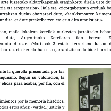
 urte luzeetako aldarrikapenak eraginkortu direla uste dut
izia eta erreparazioa». Hala ere, «
zigorgabetasun ereduak be
jarraitzen duela» ohartarazi dute, «frankismoaren krimen
ar dira, ez dute preskribatzen eta ezin dira amnistiatu».
an, maila lokalean kereilak aurkezten jarraitzeko behar
tu dute, Argentinako Kereilaren ildo berean. E
zaratu dituzte: «Martxoak 3 estatu terrorismo kasua d
har da, eta kereila hau oso garrantzitsua da bide horreta
te la querella presentada por las
anquismo. Según su valoración, la
eficaz para acabar, por fin, con el
imientos por la memoria histórica,
dos estos años: «verdad, justicia y