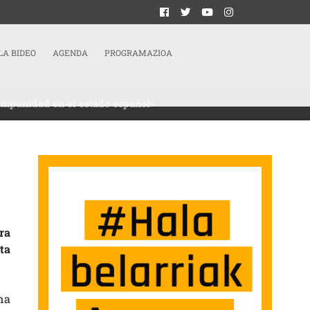
LA BIDEO
AGENDA
PROGRAMAZIOA
 impunidad en el estado español»
PORTANTE PARA ACABAR CON EL MODELO DE IMPUNIDAD EN EL ESTADO ESPAÑOL
ra
ta
na