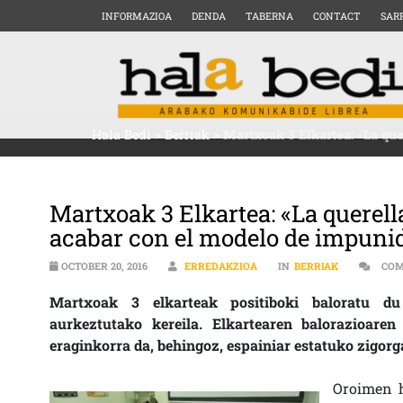
INFORMAZIOA
DENDA
TABERNA
CONTACT
SAR
Hala Bedi
>
Berriak
>
Martxoak 3 Elkartea: «La que
Martxoak 3 Elkartea: «La querell
acabar con el modelo de impunid
OCTOBER 20, 2016
ERREDAKZIOA
IN
BERRIAK
COM
Martxoak 3 elkarteak positiboki baloratu du
aurkeztutako kereila. Elkartearen balorazioaren
eraginkorra da, behingoz, espainiar estatuko zigor
Oroimen h