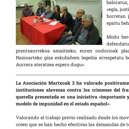
baloratuz,
«egia, just
horretan 
epaitu beh
Modu bere
defenda
prentsaurrekoa amaitzeko, euren ondorioak pla
Nazioarteko giza eskubideen legedia errespetatu be
Aurrera ateratzea espero dugu».
La Asociación Martxoak 3 ha valorado positivamen
instituciones alavesas contra los crímenes del fr
querella presentada es una iniciativa «importante y 
modelo de impunidad en el estado español».
Valorando el trabajo previo realizado desde los mov
creen que se han hecho efectivas las demandas de to