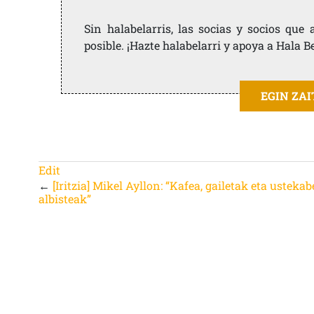
Sin halabelarris, las socias y socios qu
posible. ¡Hazte halabelarri y apoya a Hala B
EGIN ZA
Edit
←
[Iritzia] Mikel Ayllon: “Kafea, gailetak eta usteka
albisteak”