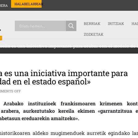
HALABELARRIAK
RERA
BERRIAK
IRITZIAK
HA
ZOZKETAK
rella es una iniciativa importante para acabar con el modelo de
a es una iniciativa importante para
ad en el estado español»
ON MARTXOAK 3 ELKARTEA: «LA QUERELLA ES UNA INICIATIVA IM
MENTS OFF
 Arabako instituzioek frankismoaren krimenen kont
 arabera, aurkeztutako kereila ekimen «garrantzitsua e
gabetasun ereduarekin amaitzeko».
istorikoaren aldeko mugimenduek aurretik egindako la