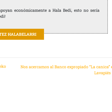
e apoyan económicamente a Hala Bedi, esto no sería
edi!
ITEZ HALABELARRI
beko
Nos acercamos al Banco expropiado “La canica” 
Lavapiés