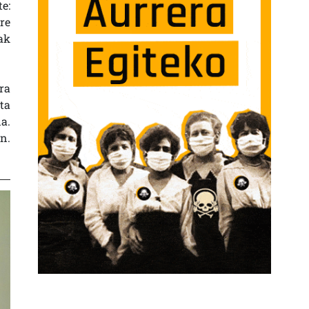
e:
re
ak
ra
ta
a.
n.