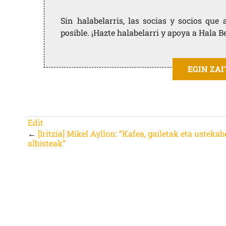
Sin halabelarris, las socias y socios qu
posible. ¡Hazte halabelarri y apoya a Hala B
EGIN ZA
Edit
←
[Iritzia] Mikel Ayllon: “Kafea, gailetak eta usteka
albisteak”