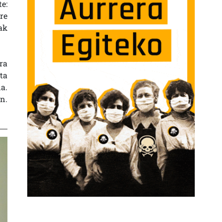
e:
re
ak
ra
ta
a.
n.