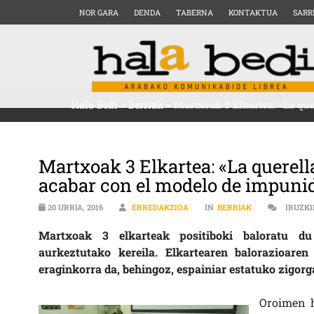
NOR GARA
DENDA
TABERNA
KONTAKTUA
SARR
Hala Bedi
>
Berriak
>
Martxoak 3 Elkartea: «La que
Martxoak 3 Elkartea: «La querell
acabar con el modelo de impunid
20 URRIA, 2016
ERREDAKZIOA
IN
BERRIAK
IRUZK
Martxoak 3 elkarteak positiboki baloratu du
aurkeztutako kereila. Elkartearen balorazioaren
eraginkorra da, behingoz, espainiar estatuko zigor
Oroimen h