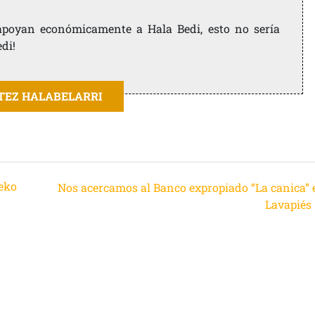
e apoyan económicamente a Hala Bedi, esto no sería
edi!
ITEZ HALABELARRI
beko
Nos acercamos al Banco expropiado “La canica” 
Lavapiés