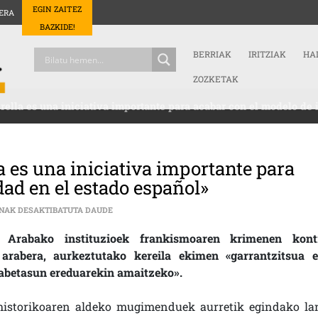
EGIN ZAITEZ
ERA
BAZKIDE!
BERRIAK
IRITZIAK
HA
ZOZKETAK
rella es una iniciativa importante para acabar con el modelo de
a es una iniciativa importante para
ad en el estado español»
MARTXOAK 3 ELKARTEA: «LA QUERELLA ES UNA IN
INAK DESAKTIBATUTA DAUDE
 Arabako instituzioek frankismoaren krimenen kont
 arabera, aurkeztutako kereila ekimen «garrantzitsua e
gabetasun ereduarekin amaitzeko».
istorikoaren aldeko mugimenduek aurretik egindako la