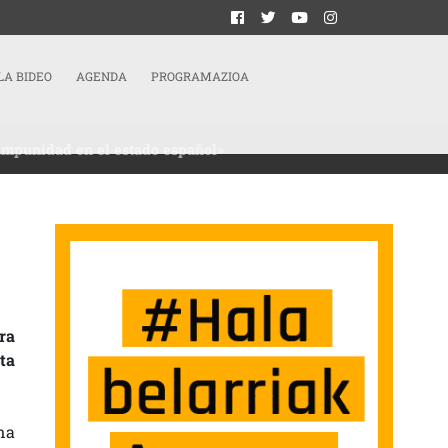
LA BIDEO
AGENDA
PROGRAMAZIOA
 impunidad en el estado español»
ICIATIVA IMPORTANTE PARA ACABAR CON EL MODELO DE IMPUNIDAD EN EL EST
ra
ta
na