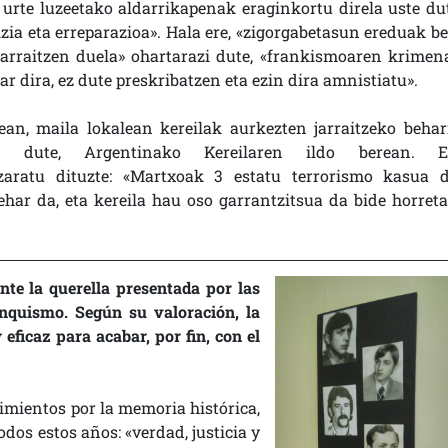
 urte luzeetako aldarrikapenak eraginkortu direla uste dut
izia eta erreparazioa». Hala ere, «
zigorgabetasun ereduak be
jarraitzen duela» ohartarazi dute, «frankismoaren krimen
ar dira, ez dute preskribatzen eta ezin dira amnistiatu».
an, maila lokalean kereilak aurkezten jarraitzeko behar
tu dute, Argentinako Kereilaren ildo berean. E
zaratu dituzte: «Martxoak 3 estatu terrorismo kasua d
har da, eta kereila hau oso garrantzitsua da bide horreta
te la querella presentada por las
anquismo. Según su valoración, la
eficaz para acabar, por fin, con el
imientos por la memoria histórica,
dos estos años: «verdad, justicia y