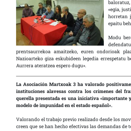
baloratuz,
«egia, just
horretan 
epaitu beh
Modu bere
defenda
prentsaurrekoa amaitzeko, euren ondorioak pla
Nazioarteko giza eskubideen legedia errespetatu be
Aurrera ateratzea espero dugu».
La Asociación Martxoak 3 ha valorado positivamen
instituciones alavesas contra los crímenes del fr
querella presentada es una iniciativa «importante y 
modelo de impunidad en el estado español».
Valorando el trabajo previo realizado desde los mov
creen que se han hecho efectivas las demandas de to