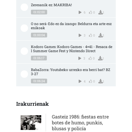
Zeresanik ez: MAKRIBA!
01:02:00
6
0
1
O no será-Edo ez da izango: Beldurra eta arte esz
enikoak
01:00:04
3
0
1
Kodoro Games: Kodoro Games - 4×41 - Resaca de
l Summer Game Fest y Nintendo Direct
01:06:17
3
0
1
BabaZorra: Youtubeko urrezko era berri bat? BZ 
3-27
01:06:24
4
0
1
Irakurrienak
Gasteiz 1986: fiestas entre
botes de humo, punkis,
blusas y policía