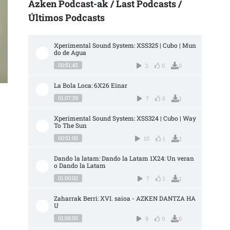
Azken Podcast-ak / Last Podcasts /
Últimos Podcasts
Xperimental Sound System: XSS325 | Cubo | Mun
do de Agua
00:51:45
2
0
0
La Bola Loca: 6X26 Einar
01:07:39
7
0
1
Xperimental Sound System: XSS324 | Cubo | Way 
To The Sun
00:51:00
10
1
1
Dando la latam: Dando la Latam 1X24: Un veran
o Dando la Latam
01:00:02
7
1
1
Zaharrak Berri: XVI. saioa - AZKEN DANTZA HA
U
01:08:00
9
0
0