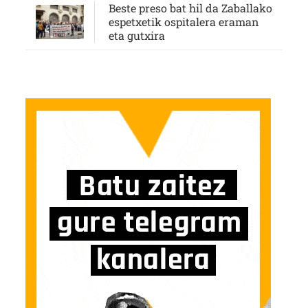
Beste preso bat hil da Zaballako
espetxetik ospitalera eraman
eta gutxira