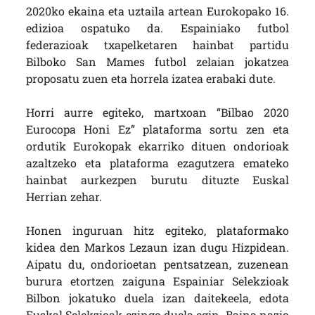
2020ko ekaina eta uztaila artean Eurokopako 16.
edizioa ospatuko da. Espainiako futbol
federazioak txapelketaren hainbat partidu
Bilboko San Mames futbol zelaian jokatzea
proposatu zuen eta horrela izatea erabaki dute.
Horri aurre egiteko, martxoan “Bilbao 2020
Eurocopa Honi Ez” plataforma sortu zen eta
ordutik Eurokopak ekarriko dituen ondorioak
azaltzeko eta plataforma ezagutzera emateko
hainbat aurkezpen burutu dituzte Euskal
Herrian zehar.
Honen inguruan hitz egiteko, plataformako
kidea den Markos Lezaun izan dugu Hizpidean.
Aipatu du, ondorioetan pentsatzean, zuzenean
burura etortzen zaiguna Espainiar Selekzioak
Bilbon jokatuko duela izan daitekeela, edota
Euskal Selekzioak ezingo duela egin. Baina nazio