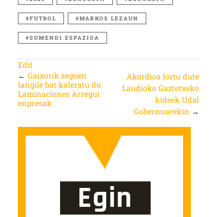
FUTBOL
MARKOS LEZAUN
SUMENDI ESPAZIOA
Edit
←
Gaixorik zegoen
Akordioa lortu dute
langile bat kaleratu du
Laudioko Gaztetxeko
Laminaciones Arregui
kideek Udal
enpresak
Gobernuarekin
→