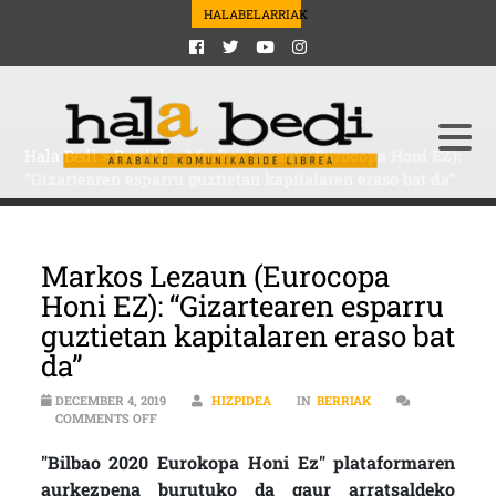
HALABELARRIAK
Hala Bedi
>
Berriak
>
Markos Lezaun (Eurocopa Honi EZ):
“Gizartearen esparru guztietan kapitalaren eraso bat da”
Markos Lezaun (Eurocopa
Honi EZ): “Gizartearen esparru
guztietan kapitalaren eraso bat
da”
DECEMBER 4, 2019
HIZPIDEA
IN
BERRIAK
ON MARKOS LEZAUN (EUROCOPA HONI EZ): “GIZARTEA
COMMENTS OFF
"Bilbao 2020 Eurokopa Honi Ez" plataformaren
aurkezpena burutuko da gaur arratsaldeko