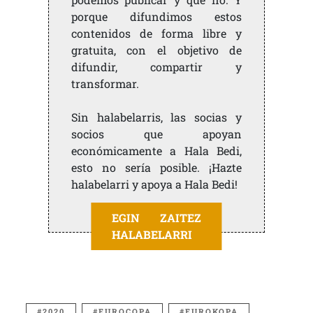
porque difundimos estos
contenidos de forma libre y
gratuita, con el objetivo de
difundir, compartir y
transformar.
Sin halabelarris, las socias y
socios que apoyan
económicamente a Hala Bedi,
esto no sería posible. ¡Hazte
halabelarri y apoya a Hala Bedi!
EGIN ZAITEZ
HALABELARRI
2020
EUROCOPA
EUROKOPA