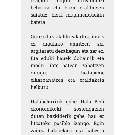
eragiten digun errealitatea
behatuz eta hura eraldatzen
saiatuz, herri mugimenduekin
batera.
Gure edukiak libreak dira, inork
ez digulako agintzen zer
argitaratu dezakegun eta zer ez.
Eta eduki hauek dohainik eta
modu libre batean zabaltzen
ditugu, hedapena,
elkarbanatzea eta eraldaketa
helburu.
Halabelarririk gabe, Hala Bedi
ekonomikoki sostengatzen
duten bazkiderik gabe, hau ez
litzateke posible izango. Egin
zaitez halabelarri eta babestu