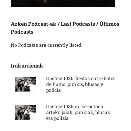
Azken Podcast-ak / Last Podcasts / Últimos
Podcasts
No Podcasts are currently listed
Irakurrienak
Gasteiz 1986: fiestas entre botes
de humo, punkis, blusas y
policía
Gasteiz 1986an: ke-potoen
arteko jaiak, punkiak, blusak
eta polizia