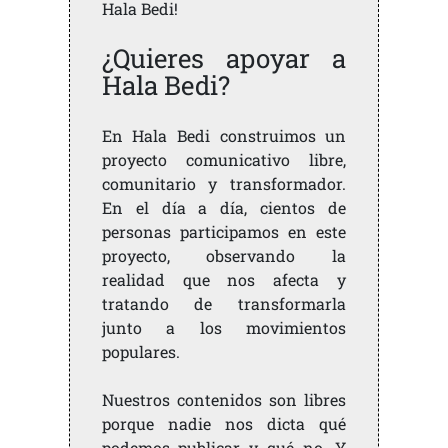
Hala Bedi!
¿Quieres apoyar a
Hala Bedi?
En Hala Bedi construimos un
proyecto comunicativo libre,
comunitario y transformador.
En el día a día, cientos de
personas participamos en este
proyecto, observando la
realidad que nos afecta y
tratando de transformarla
junto a los movimientos
populares.
Nuestros contenidos son libres
porque nadie nos dicta qué
podemos publicar y qué no. Y