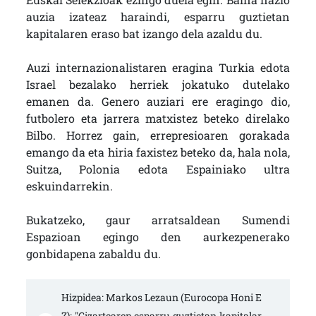
auzia izateaz haraindi, esparru guztietan
kapitalaren eraso bat izango dela azaldu du.
Auzi internazionalistaren eragina Turkia edota
Israel bezalako herriek jokatuko dutelako
emanen da. Genero auziari ere eragingo dio,
futbolero eta jarrera matxistez beteko direlako
Bilbo. Horrez gain, errepresioaren gorakada
emango da eta hiria faxistez beteko da, hala nola,
Suitza, Polonia edota Espainiako ultra
eskuindarrekin.
Bukatzeko, gaur arratsaldean Sumendi
Espazioan egingo den aurkezpenerako
gonbidapena zabaldu du.
Hizpidea: Markos Lezaun (Eurocopa Honi E
Z): "Gizartearen esparru guztietan kapitalar