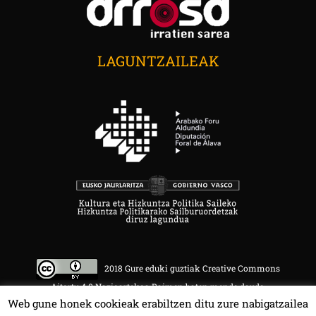
LAGUNTZAILEAK
2018 Gure eduki guztiak Creative Commons
Aitortu 4.0 Nazioartekoa Baimen baten mende daude.
Web gune honek cookieak erabiltzen ditu zure nabigatzailea