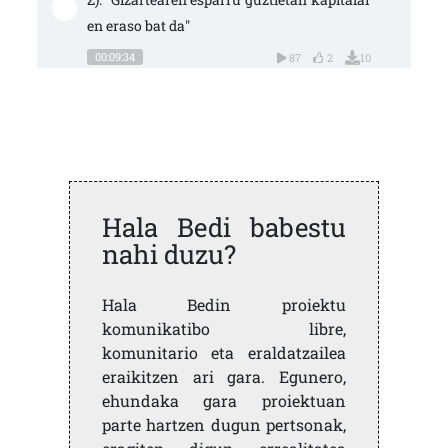
en eraso bat da"
00:09:34
87
2
10
Hala Bedi babestu
nahi duzu?
Hala Bedin proiektu
komunikatibo libre,
komunitario eta eraldatzailea
eraikitzen ari gara. Egunero,
ehundaka gara proiektuan
parte hartzen dugun pertsonak,