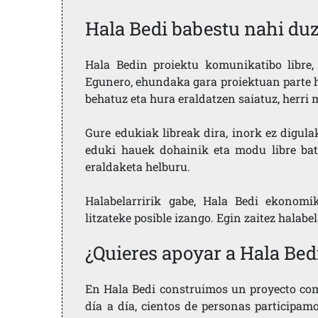
Hala Bedi babestu nahi du
Hala Bedin proiektu komunikatibo libre, 
Egunero, ehundaka gara proiektuan parte h
behatuz eta hura eraldatzen saiatuz, herr
Gure edukiak libreak dira, inork ez digula
eduki hauek dohainik eta modu libre bat
eraldaketa helburu.
Halabelarririk gabe, Hala Bedi ekonomi
litzateke posible izango. Egin zaitez halabe
¿Quieres apoyar a Hala Bed
En Hala Bedi construimos un proyecto comu
día a día, cientos de personas participam