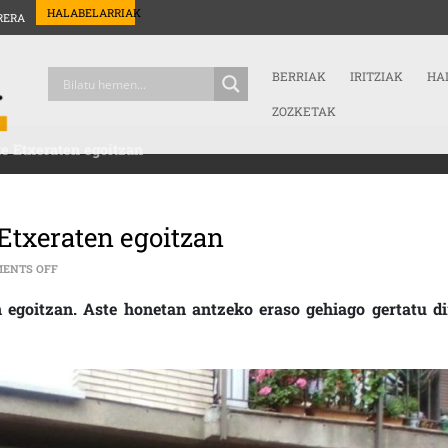
HALABELARRIAK
RERA
BERRIAK
IRITZIAK
HA
ZOZKETAK
te Etxeraten egoitzan
 Etxeraten egoitzan
ON MARGOKETA FAXISTAK EGIN DITUZTE ETXERATEN EGOITZAN
ENTS OFF
 egoitzan. Aste honetan antzeko eraso gehiago gertatu di