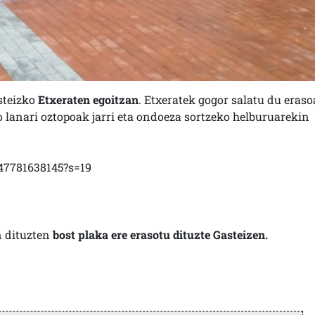
steizko
Etxeraten egoitzan
. Etxeratek gogor salatu du eraso
 lanari oztopoak jarri eta ondoeza sortzeko helburuarekin
047781638145?s=19
n dituzten
bost plaka ere erasotu dituzte Gasteizen.