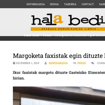
INFORMAZIOA
DENDA
TABERNA
CONTACT
SAR
Hala Bedi
>
Press
>
Margoketa faxistak egin dituz
Margoketa faxistak egin dituzte
DECEMBER 1, 2019
ERREDAKZIOA
IN
PRESS
COMM
Ikur faxistak margotu dituzte Gasteizko Etxeraten
hirian.