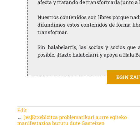
afecta y tratando de transformarla junto a
Nuestros contenidos son libres porque nad
difundimos estos contenidos de forma libre
transformar.
Sin halabelarris, las socias y socios qu
posible. ¡Hazte halabelarri y apoya a Hala B
EGIN ZA
Edit
←
[:es]Etxebizitza problematikari aurre egiteko
manifestazioa burutu dute Gasteizen