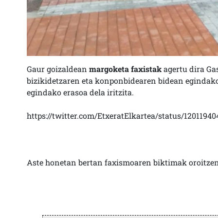
Gaur goizaldean
margoketa faxistak
agertu dira Ga
bizikidetzaren eta konponbidearen bidean egindako
egindako erasoa dela iritzita.
https://twitter.com/EtxeratElkartea/status/1201194
Aste honetan bertan faxismoaren biktimak oroitze