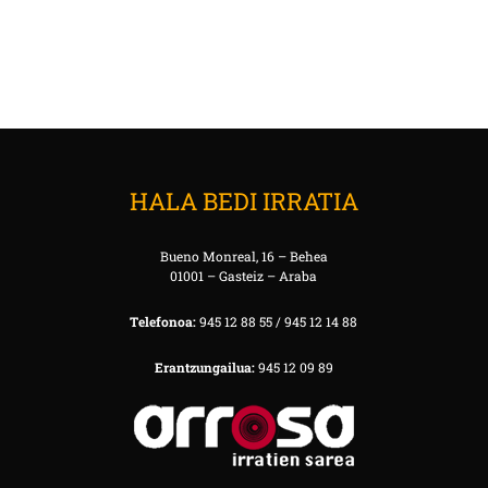
HALA BEDI IRRATIA
Bueno Monreal, 16 – Behea
01001 – Gasteiz – Araba
Telefonoa:
945 12 88 55 / 945 12 14 88
Erantzungailua:
945 12 09 89