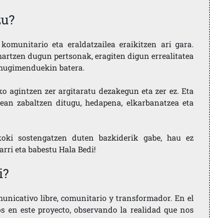
zu?
komunitario eta eraldatzailea eraikitzen ari gara.
artzen dugun pertsonak, eragiten digun errealitatea
i mugimenduekin batera.
ko agintzen zer argitaratu dezakegun eta zer ez. Eta
ean zabaltzen ditugu, hedapena, elkarbanatzea eta
koki sostengatzen duten bazkiderik gabe, hau ez
larri eta babestu Hala Bedi!
i?
nicativo libre, comunitario y transformador. En el
os en este proyecto, observando la realidad que nos