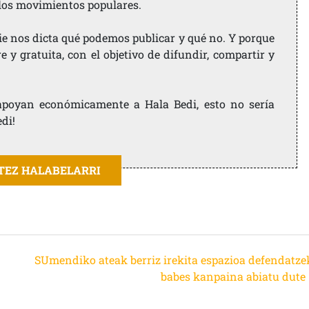
 los movimientos populares.
ie nos dicta qué podemos publicar y qué no. Y porque
 y gratuita, con el objetivo de difundir, compartir y
e apoyan económicamente a Hala Bedi, esto no sería
edi!
ITEZ HALABELARRI
SUmendiko ateak berriz irekita espazioa defendatze
babes kanpaina abiatu dute