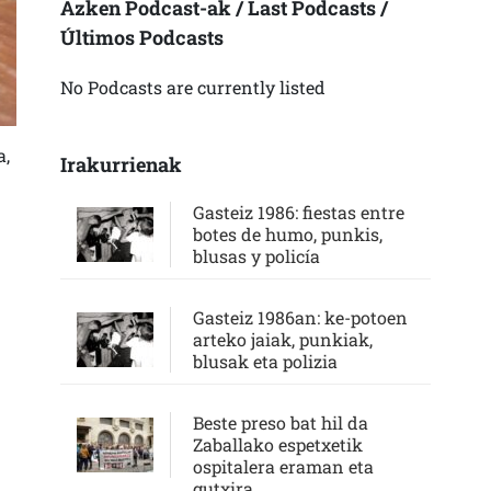
Azken Podcast-ak / Last Podcasts /
Últimos Podcasts
No Podcasts are currently listed
a,
Irakurrienak
Gasteiz 1986: fiestas entre
botes de humo, punkis,
blusas y policía
Gasteiz 1986an: ke-potoen
arteko jaiak, punkiak,
blusak eta polizia
Beste preso bat hil da
Zaballako espetxetik
ospitalera eraman eta
gutxira