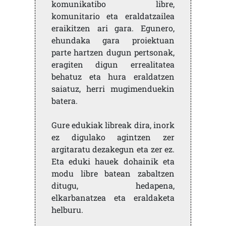
komunikatibo libre,
komunitario eta eraldatzailea
eraikitzen ari gara. Egunero,
ehundaka gara proiektuan
parte hartzen dugun pertsonak,
eragiten digun errealitatea
behatuz eta hura eraldatzen
saiatuz, herri mugimenduekin
batera.
Gure edukiak libreak dira, inork
ez digulako agintzen zer
argitaratu dezakegun eta zer ez.
Eta eduki hauek dohainik eta
modu libre batean zabaltzen
ditugu, hedapena,
elkarbanatzea eta eraldaketa
helburu.