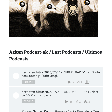
Azken Podcast-ak / Last Podcasts / Últimos
Podcasts
herriaren hitza: 2026/07/14 -  SHUAI JIAO: Mirari Riolo
bos Santos y Ekain Otegi.
00:54:51
2
1
0
herriaren hitza: 2026/07/21 -  ANDIMA ERRAZTI, rider 
de BMX amurrioarra
01:00:16
15
2
13
Kodoro Games: Kodoro Games - 4×42 - Final de la Tem