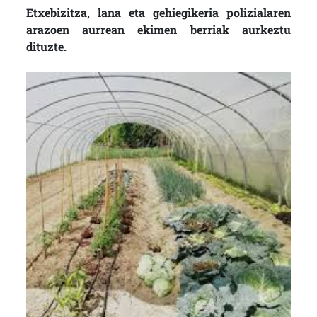
Etxebizitza, lana eta gehiegikeria polizialaren
arazoen aurrean ekimen berriak aurkeztu
dituzte.