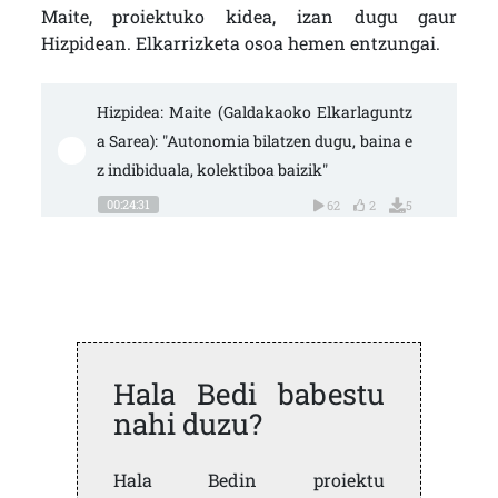
Maite, proiektuko kidea, izan dugu gaur
Hizpidean. Elkarrizketa osoa hemen entzungai.
Hizpidea: Maite (Galdakaoko Elkarlaguntz
a Sarea): "Autonomia bilatzen dugu, baina e
z indibiduala, kolektiboa baizik"
00:24:31
62
2
5
Hala Bedi babestu
nahi duzu?
Hala Bedin proiektu