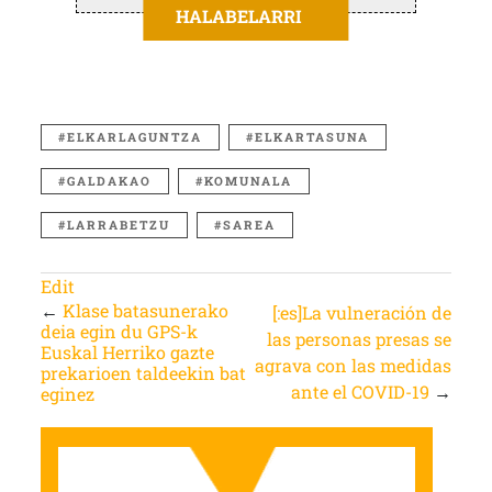
HALABELARRI
ELKARLAGUNTZA
ELKARTASUNA
GALDAKAO
KOMUNALA
LARRABETZU
SAREA
Edit
←
Klase batasunerako
[:es]La vulneración de
deia egin du GPS-k
las personas presas se
Euskal Herriko gazte
agrava con las medidas
prekarioen taldeekin bat
ante el COVID-19
→
eginez