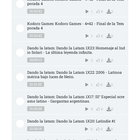
porada 4
01:03:42
1
0
2
Kodoro Games: Kodoro Games - 4×42 - Final de la Tem
porada 4
01:03:42
1
0
0
Dando la latam: Dando la Latam 1X23: Homenaje al Ind
io Solari - La última leyenda infinita.
00:59:13
2
0
0
Dando la latam: Dando la Latam 1X22: 2006 - Latinoa
mérica bajo luces de Neón.
01:01:35
1
0
0
Dando la latam: Dando la Latam 1X17: III° Especial scre
amo latino - Gargantas argentinas.
01:00:28
0
0
0
Dando la latam: Dando la Latam 1X20: Latindie #1
01:00:19
0
0
0