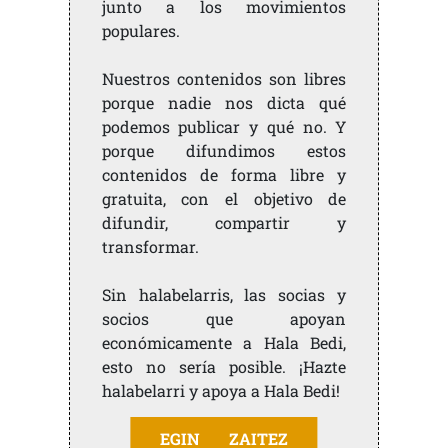
junto a los movimientos
populares.
Nuestros contenidos son libres
porque nadie nos dicta qué
podemos publicar y qué no. Y
porque difundimos estos
contenidos de forma libre y
gratuita, con el objetivo de
difundir, compartir y
transformar.
Sin halabelarris, las socias y
socios que apoyan
económicamente a Hala Bedi,
esto no sería posible. ¡Hazte
halabelarri y apoya a Hala Bedi!
EGIN ZAITEZ