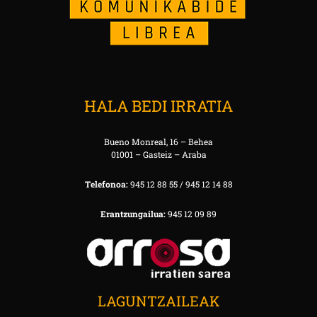
HALA BEDI IRRATIA
Bueno Monreal, 16 – Behea
01001 – Gasteiz – Araba
Telefonoa:
945 12 88 55 / 945 12 14 88
Erantzungailua:
945 12 09 89
LAGUNTZAILEAK