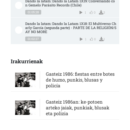
Dando la latam: Dando la Latam 1X19: Conversando co
n Gemelo Parásito Records (Chile)
01:05:28
1
0
3
Dando la latam: Dando la Latam 1X18: El Multiverso Ch
arly García (segunda parte) - PARTE DE LA RELIGIÓN/S
AY NO MORE
01:02:27
1
0
1
Irakurrienak
Gasteiz 1986: fiestas entre botes
de humo, punkis, blusas y
policía
Gasteiz 1986an: ke-potoen
arteko jaiak, punkiak, blusak
eta polizia