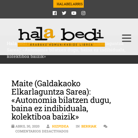
HALABELARRIS
Hala Bedi
>
Berriak
>
Maite (Galdakaoko Elkarlaguntza
Sarea): «Autonomia bilatzen dugu, baina ez indibiduala,
kolektiboa baizik»
Maite (Galdakaoko
Elkarlaguntza Sarea):
«Autonomia bilatzen dugu,
baina ez indibiduala,
kolektiboa baizik»
ABRIL 30, 2020
HIZPIDEA
IN
BERRIAK
EN MAITE (GALDAKAOKO ELKARLAGUNTZA
COMENTARIOS DESACTIVADOS