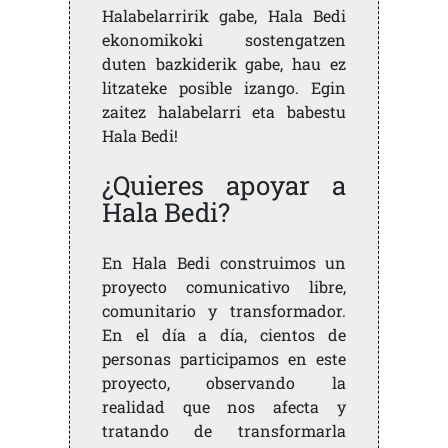
Halabelarririk gabe, Hala Bedi
ekonomikoki sostengatzen
duten bazkiderik gabe, hau ez
litzateke posible izango. Egin
zaitez halabelarri eta babestu
Hala Bedi!
¿Quieres apoyar a
Hala Bedi?
En Hala Bedi construimos un
proyecto comunicativo libre,
comunitario y transformador.
En el día a día, cientos de
personas participamos en este
proyecto, observando la
realidad que nos afecta y
tratando de transformarla