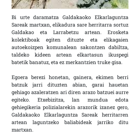
Bi urte daramatza Galdakaoko Elkarlaguntza
Sareak martxan, elikadura sare herritarra sortuz
Galdakao eta Larrabetzu artean. Erosketa
kolektiboak egiten dituzte eta elikagaien
autoekoizpen komunalean sakontzen dabiltza,
taldeko kideen artean elkartasun ikuspegi
batetik banatuz, eta ez merkantzien truke gisa.
Egoera berezi honetan, gainera, ekimen berri
batzuk jarri dituzten abian, garai hauetan
gehiago azaleratzen ari diren arazo batzuei aurre
egiteko. Etxebizitza, lan mundua edota
gehiegikeria polizialarekin arazorik izanez gero,
Galdakaoko Elkarlaguntza Sareak herritarren
artean laguntzeko baliabideak jarriko ditu
martxan.