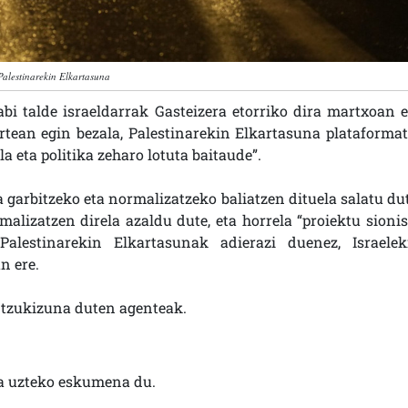
Palestinarekin Elkartasuna
abi talde israeldarrak Gasteizera etorriko dira martxoan e
rtean egin bezala, Palestinarekin Elkartasuna plataformat
la eta politika zeharo lotuta baitaude”.
a garbitzeko eta normalizatzeko baliatzen dituela salatu dut
lizatzen direla azaldu dute, eta horrela “proiektu sionis
 Palestinarekin Elkartasunak adierazi duenez, Israelek
n ere.
ntzukizuna duten agenteak.
ra uzteko eskumena du.