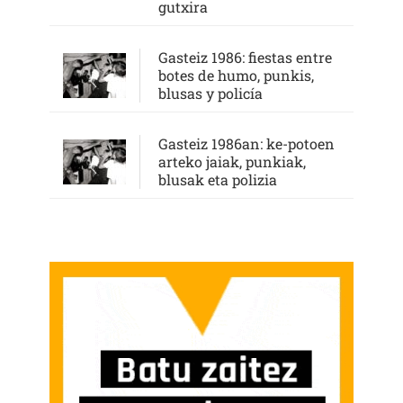
gutxira
Gasteiz 1986: fiestas entre
botes de humo, punkis,
blusas y policía
Gasteiz 1986an: ke-potoen
arteko jaiak, punkiak,
blusak eta polizia