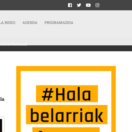
LA BIDEO
AGENDA
PROGRAMAZIOA
 Elkartasunak
RA, SINADURA BILKETA ABIATU DU PALESTINAREKIN ELKARTASUNAK SARRERA
la