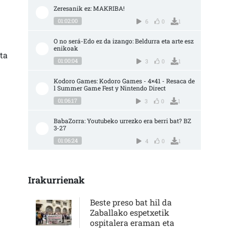
Zeresanik ez: MAKRIBA!
01:02:00
6
0
1
O no será-Edo ez da izango: Beldurra eta arte esz
enikoak
ta
01:00:04
3
0
1
Kodoro Games: Kodoro Games - 4×41 - Resaca de
l Summer Game Fest y Nintendo Direct
01:06:17
3
0
1
BabaZorra: Youtubeko urrezko era berri bat? BZ 
3-27
01:06:24
4
0
1
Irakurrienak
Beste preso bat hil da
Zaballako espetxetik
ospitalera eraman eta