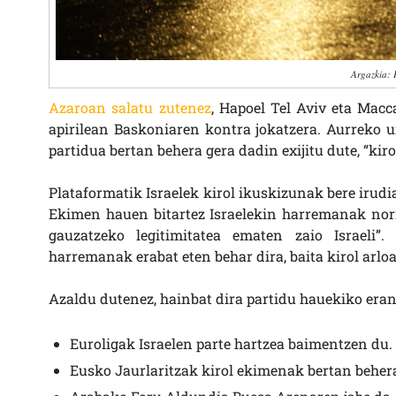
Argazkia: 
Azaroan salatu zutenez
, Hapoel Tel Aviv eta Macc
apirilean Baskoniaren kontra jokatzera. Aurreko u
partidua bertan behera gera dadin exijitu dute, “kiro
Plataformatik Israelek kirol ikuskizunak bere irudi
Ekimen hauen bitartez Israelekin harremanak norma
gauzatzeko legitimitatea ematen zaio Israeli”.
harremanak erabat eten behar dira, baita kirol arloa
Azaldu dutenez, hainbat dira partidu hauekiko era
Euroligak Israelen parte hartzea baimentzen du.
Eusko Jaurlaritzak kirol ekimenak bertan behe