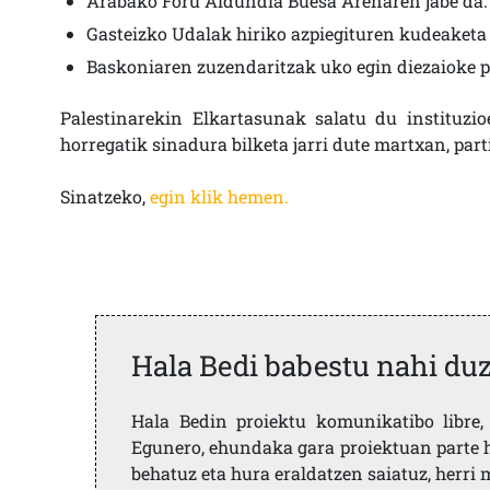
Arabako Foru Aldundia Buesa Arenaren jabe da.
Gasteizko Udalak hiriko azpiegituren kudeaket
Baskoniaren zuzendaritzak uko egin diezaioke pa
Palestinarekin Elkartasunak salatu du instituzio
horregatik sinadura bilketa jarri dute martxan, pa
Sinatzeko,
egin klik hemen.
Hala Bedi babestu nahi du
Hala Bedin proiektu komunikatibo libre, 
Egunero, ehundaka gara proiektuan parte h
behatuz eta hura eraldatzen saiatuz, herr