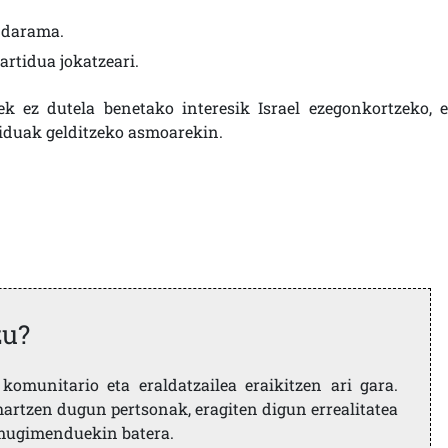
a darama.
rtidua jokatzeari.
ek ez dutela benetako interesik Israel ezegonkortzeko, e
rtiduak gelditzeko asmoarekin.
zu?
komunitario eta eraldatzailea eraikitzen ari gara.
artzen dugun pertsonak, eragiten digun errealitatea
i mugimenduekin batera.