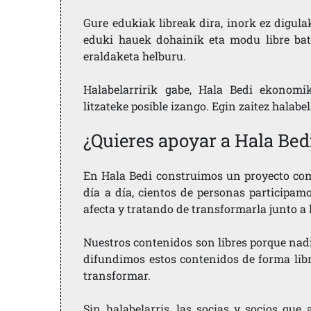
Gure edukiak libreak dira, inork ez digula
eduki hauek dohainik eta modu libre bat
eraldaketa helburu.
Halabelarririk gabe, Hala Bedi ekonomi
litzateke posible izango. Egin zaitez halabe
¿Quieres apoyar a Hala Bed
En Hala Bedi construimos un proyecto comu
día a día, cientos de personas participam
afecta y tratando de transformarla junto a
Nuestros contenidos son libres porque nad
difundimos estos contenidos de forma libre
transformar.
Sin halabelarris, las socias y socios qu