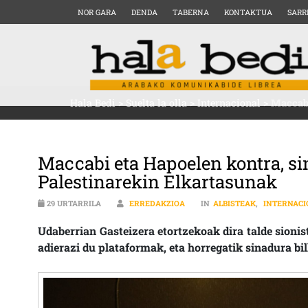
NOR GARA
DENDA
TABERNA
KONTAKTUA
SARR
Hala Bedi
>
Suelta la olla
>
Internacional
>
Maccabi
Maccabi eta Hapoelen kontra, si
Palestinarekin Elkartasunak
29 URTARRILA
ERREDAKZIOA
IN
ALBISTEAK
,
INTERNACI
Udaberrian Gasteizera etortzekoak dira talde sioni
adierazi du plataformak, eta horregatik sinadura bil