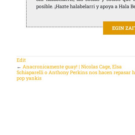
posible. ¡Hazte halabelarri y apoya a Hala B
EGIN ZA
Edit
←
Anacronicamente guay! | Nicolas Cage, Elsa
Schiaparelli o Anthony Perkins nos hacen repasar h
pop yankis