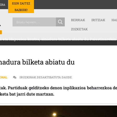
EGIN ZAITEZ
ERA
BAZKIDE!
BERRIAK
IRITZIAK
HA
ZOZKETAK
 eta Hapoelen kontra, sinadura bilketa abiatu du Palestinarekin
nadura bilketa abiatu du
MACCABI ETA HAPOELEN KONT
ONAL
IRUZKINAK DESAKTIBATUTA DAUDE
stak. Partiduak gelditzeko denon inplikazioa beharrezkoa de
keta bat jarri dute martxan.