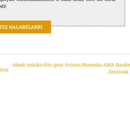
edi!
ITEZ HALABELARRI
Ateak irekiko ditu gaur Artium Museoko AMA Ikaske
itos
Zentroak