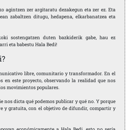
ko agintzen zer argitaratu dezakegun eta zer ez. Eta
ean zabaltzen ditugu, hedapena, elkarbanatzea eta
koki sostengatzen duten bazkiderik gabe, hau ez
larri eta babestu Hala Bedi!
i?
nicativo libre, comunitario y transformador. En el
os en este proyecto, observando la realidad que nos
 los movimientos populares.
ie nos dicta qué podemos publicar y qué no. Y porque
 y gratuita, con el objetivo de difundir, compartir y
e apoyan económicamente a Hala Bedi, esto no sería