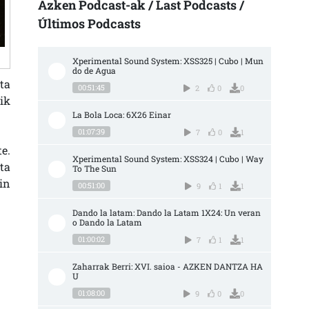
Azken Podcast-ak / Last Podcasts /
Últimos Podcasts
Xperimental Sound System: XSS325 | Cubo | Mun
do de Agua
ta
00:51:45
2
0
0
ik
La Bola Loca: 6X26 Einar
01:07:39
7
0
1
e.
Xperimental Sound System: XSS324 | Cubo | Way 
ta
To The Sun
in
00:51:00
9
1
1
Dando la latam: Dando la Latam 1X24: Un veran
o Dando la Latam
01:00:02
7
1
1
Zaharrak Berri: XVI. saioa - AZKEN DANTZA HA
U
01:08:00
9
0
0