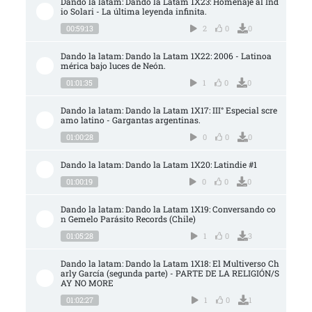
Dando la latam: Dando la Latam 1X23: Homenaje al Ind
io Solari - La última leyenda infinita.
00:59:13
2
0
0
Dando la latam: Dando la Latam 1X22: 2006 - Latinoa
mérica bajo luces de Neón.
01:01:35
1
0
0
Dando la latam: Dando la Latam 1X17: III° Especial scre
amo latino - Gargantas argentinas.
01:00:28
0
0
0
Dando la latam: Dando la Latam 1X20: Latindie #1
01:00:19
0
0
0
Dando la latam: Dando la Latam 1X19: Conversando co
n Gemelo Parásito Records (Chile)
01:05:28
1
0
3
Dando la latam: Dando la Latam 1X18: El Multiverso Ch
arly García (segunda parte) - PARTE DE LA RELIGIÓN/S
AY NO MORE
01:02:27
1
0
1