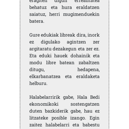
eragiten digun errealitatea
behatuz eta hura eraldatzen
saiatuz, herri mugimenduekin
batera.
Gure edukiak libreak dira, inork
ez digulako agintzen zer
argitaratu dezakegun eta zer ez.
Eta eduki hauek dohainik eta
modu libre batean zabaltzen
ditugu, hedapena,
elkarbanatzea eta eraldaketa
helburu.
Halabelarririk gabe, Hala Bedi
ekonomikoki sostengatzen
duten bazkiderik gabe, hau ez
litzateke posible izango. Egin
zaitez halabelarri eta babestu