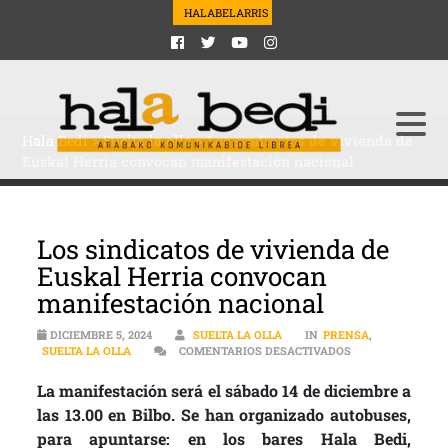
HALABELARRIS
Hala Bedi
>
Suelta la olla
>
Los sindicatos de vivienda de
Euskal Herria convocan manifestación nacional
Los sindicatos de vivienda de
Euskal Herria convocan
manifestación nacional
DICIEMBRE 5, 2024
SUELTA LA OLLA
IN
PRENSA
,
EN LOS SINDICA
SUELTA LA OLLA
COMENTARIOS DESACTIVADOS
La manifestación será el sábado 14 de diciembre a
las 13.00 en Bilbo. Se han organizado autobuses,
para apuntarse: en los bares Hala Bedi,