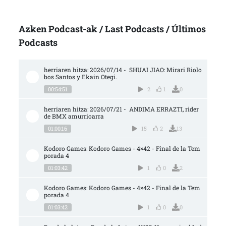
Azken Podcast-ak / Last Podcasts / Últimos
Podcasts
herriaren hitza: 2026/07/14 -  SHUAI JIAO: Mirari Riolo
bos Santos y Ekain Otegi.
00:54:51
2
1
0
herriaren hitza: 2026/07/21 -  ANDIMA ERRAZTI, rider 
de BMX amurrioarra
01:00:16
15
2
13
Kodoro Games: Kodoro Games - 4×42 - Final de la Tem
porada 4
01:03:42
1
0
2
Kodoro Games: Kodoro Games - 4×42 - Final de la Tem
porada 4
01:03:42
1
0
0