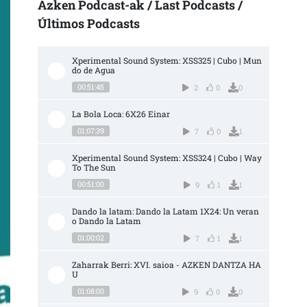
Azken Podcast-ak / Last Podcasts /
Últimos Podcasts
Xperimental Sound System: XSS325 | Cubo | Mun
do de Agua
00:51:45
2
0
0
La Bola Loca: 6X26 Einar
01:07:39
7
0
1
Xperimental Sound System: XSS324 | Cubo | Way 
To The Sun
00:51:00
9
1
1
Dando la latam: Dando la Latam 1X24: Un veran
o Dando la Latam
01:00:02
7
1
1
Zaharrak Berri: XVI. saioa - AZKEN DANTZA HA
U
01:08:00
9
0
0