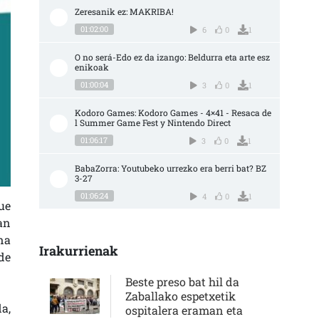
Zeresanik ez: MAKRIBA!
01:02:00
6
0
1
O no será-Edo ez da izango: Beldurra eta arte esz
enikoak
01:00:04
3
0
1
Kodoro Games: Kodoro Games - 4×41 - Resaca de
l Summer Game Fest y Nintendo Direct
01:06:17
3
0
1
BabaZorra: Youtubeko urrezko era berri bat? BZ 
3-27
01:06:24
4
0
1
ue
an
na
Irakurrienak
 de
Beste preso bat hil da
Zaballako espetxetik
a,
ospitalera eraman eta