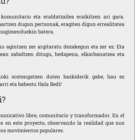
zu?
komunitario eta eraldatzailea eraikitzen ari gara.
artzen dugun pertsonak, eragiten digun errealitatea
i mugimenduekin batera.
ko agintzen zer argitaratu dezakegun eta zer ez. Eta
ean zabaltzen ditugu, hedapena, elkarbanatzea eta
koki sostengatzen duten bazkiderik gabe, hau ez
larri eta babestu Hala Bedi!
i?
nicativo libre, comunitario y transformador. En el
os en este proyecto, observando la realidad que nos
 los movimientos populares.