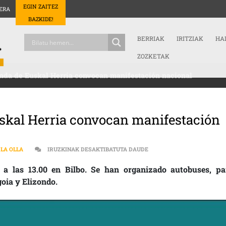
EGIN ZAITEZ
ERA
BAZKIDE!
BERRIAK
IRITZIAK
HA
ZOZKETAK
enda de Euskal Herria convocan manifestación nacional
uskal Herria convocan manifestación
LOS SINDICATOS DE VIVI
 LA OLLA
IRUZKINAK DESAKTIBATUTA DAUDE
 a las 13.00 en Bilbo. Se han organizado autobuses, pa
goia y Elizondo.