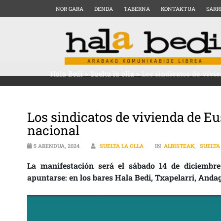
NOR GARA
DENDA
TABERNA
KONTAKTUA
SARR
Hala Bedi
>
Suelta la olla
>
Los sindicatos de vivi
Los sindicatos de vivienda de E
nacional
5 ABENDUA, 2024
SUELTA LA OLLA
IN
ALBISTEAK
,
SUELTA
La manifestación será el sábado 14 de diciembre
apuntarse: en los bares Hala Bedi, Txapelarri, Anda