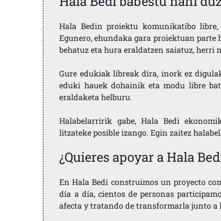
Hala Bedi babestu nahi du
Hala Bedin proiektu komunikatibo libre, 
Egunero, ehundaka gara proiektuan parte h
behatuz eta hura eraldatzen saiatuz, herr
Gure edukiak libreak dira, inork ez digula
eduki hauek dohainik eta modu libre bat
eraldaketa helburu.
Halabelarririk gabe, Hala Bedi ekonomi
litzateke posible izango. Egin zaitez halabe
¿Quieres apoyar a Hala Bed
En Hala Bedi construimos un proyecto comu
día a día, cientos de personas participam
afecta y tratando de transformarla junto a