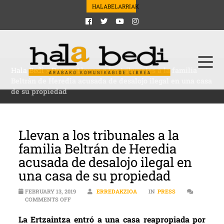
HALABELARRIAK
Hala Bedi
>
Press
>
Llevan a los tribunales a la familia
Beltrán de Heredia acusada de desalojo ilegal en una casa
de su propiedad
Llevan a los tribunales a la
familia Beltrán de Heredia
acusada de desalojo ilegal en
una casa de su propiedad
FEBRUARY 13, 2019
ERREDAKZIOA
IN
PRESS
ON LLEVAN A LOS TRIBUNALES A LA FAMILIA BELTRÁN
COMMENTS OFF
La Ertzaintza entró a una casa reapropiada por