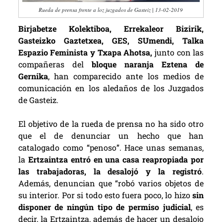
Rueda de prensa frente a loz juzgados de Gasteiz | 13-02-2019
Birjabetze Kolektiboa, Errekaleor Bizirik,
Gasteizko Gaztetxea, GES, SUmendi, Talka
Espazio Feminista y
Txapa Ahotsa,
junto con las
compañeras del
bloque naranja Eztena de
Gernika
, han comparecido ante los medios de
comunicación en los aledaños de los Juzgados
de Gasteiz.
El objetivo de la rueda de prensa no ha sido otro
que el de denunciar un hecho que han
catalogado como “penoso”. Hace unas semanas,
la
Ertzaintza entró en una casa reapropiada por
las trabajadoras, la desalojó y la registró
.
Además, denuncian que “robó varios objetos de
su interior. Por si todo esto fuera poco, lo hizo
sin
disponer de ningún tipo de permiso judicial
, es
decir, la Ertzaintza, además de hacer un desalojo