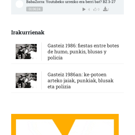
BabaZorra: Youtubeko urrezko era berri bat? BZ 3-27
01:06:24
4
0
1
Irakurrienak
Gasteiz 1986: fiestas entre botes
de humo, punkis, blusas y
policía
Gasteiz 1986an: ke-potoen
arteko jaiak, punkiak, blusak
eta polizia