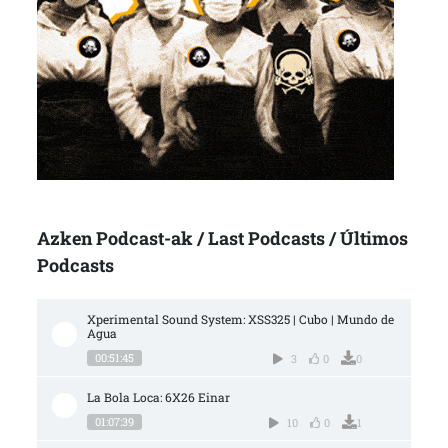
Azken Podcast-ak / Last Podcasts / Últimos
Podcasts
Xperimental Sound System: XSS325 | Cubo | Mundo de 
Agua
00:51:45
3
0
0
La Bola Loca: 6X26 Einar
01:07:39
10
0
1