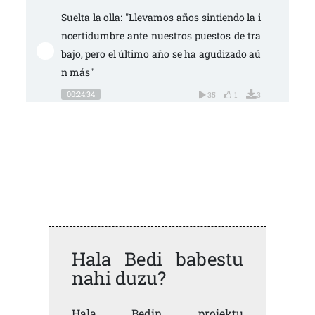
Suelta la olla: "Llevamos años sintiendo la i
ncertidumbre ante nuestros puestos de tra
bajo, pero el último año se ha agudizado aú
n más"
00:24:34
35
1
3
Hala Bedi babestu
nahi duzu?
Hala Bedin proiektu