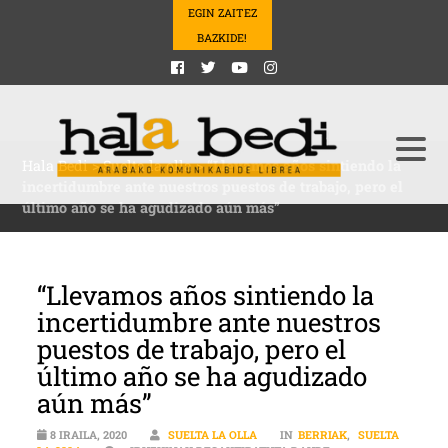
EGIN ZAITEZ
BAZKIDE!
Hala Bedi
>
Suelta la olla
>
“Llevamos años sintiendo la
incertidumbre ante nuestros puestos de trabajo, pero el
último año se ha agudizado aún más”
“Llevamos años sintiendo la
incertidumbre ante nuestros
puestos de trabajo, pero el
último año se ha agudizado
aún más”
8 IRAILA, 2020
SUELTA LA OLLA
IN
BERRIAK
,
SUELTA