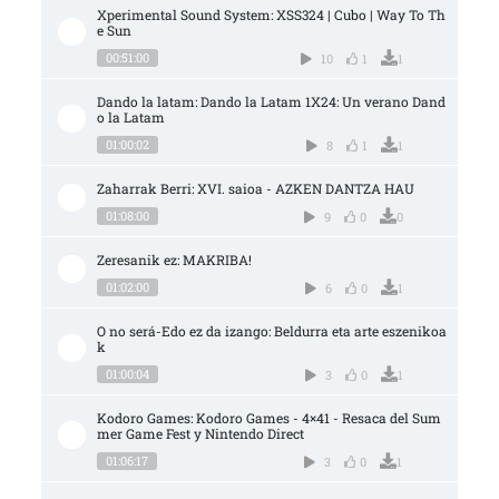
Xperimental Sound System: XSS324 | Cubo | Way To Th
e Sun
00:51:00
10
1
1
Dando la latam: Dando la Latam 1X24: Un verano Dand
o la Latam
01:00:02
8
1
1
Zaharrak Berri: XVI. saioa - AZKEN DANTZA HAU
01:08:00
9
0
0
Zeresanik ez: MAKRIBA!
01:02:00
6
0
1
O no será-Edo ez da izango: Beldurra eta arte eszenikoa
k
01:00:04
3
0
1
Kodoro Games: Kodoro Games - 4×41 - Resaca del Sum
mer Game Fest y Nintendo Direct
01:06:17
3
0
1