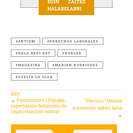
EGIN ZAITEZ
HALABELARRI
ARTIUM
DERECHOS LABORALES
HALA BEDI BAT
HUELGA
MAGAZINA
MARIAN RODRIGUEZ
SUELTA LA OLLA
Edit
←
Feminismos | Pangea,
“Petricor” Haizea
espectáculo feminista de
Alonsoren azken lana
improvisación teatral
→