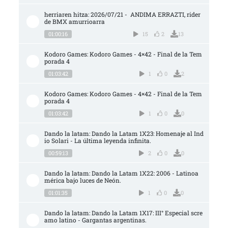
herriaren hitza: 2026/07/21 -  ANDIMA ERRAZTI, rider 
de BMX amurrioarra
01:00:16
15
2
13
Kodoro Games: Kodoro Games - 4×42 - Final de la Tem
porada 4
01:03:42
1
0
2
Kodoro Games: Kodoro Games - 4×42 - Final de la Tem
porada 4
01:03:42
1
0
0
Dando la latam: Dando la Latam 1X23: Homenaje al Ind
io Solari - La última leyenda infinita.
00:59:13
2
0
0
Dando la latam: Dando la Latam 1X22: 2006 - Latinoa
mérica bajo luces de Neón.
01:01:35
1
0
0
Dando la latam: Dando la Latam 1X17: III° Especial scre
amo latino - Gargantas argentinas.