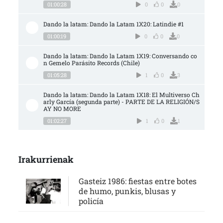
01:00:28
0
0
0
Dando la latam: Dando la Latam 1X20: Latindie #1
01:00:19
0
0
0
Dando la latam: Dando la Latam 1X19: Conversando co
n Gemelo Parásito Records (Chile)
01:05:28
1
0
3
Dando la latam: Dando la Latam 1X18: El Multiverso Ch
arly García (segunda parte) - PARTE DE LA RELIGIÓN/S
AY NO MORE
01:02:27
1
0
1
Irakurrienak
Gasteiz 1986: fiestas entre botes
de humo, punkis, blusas y
policía