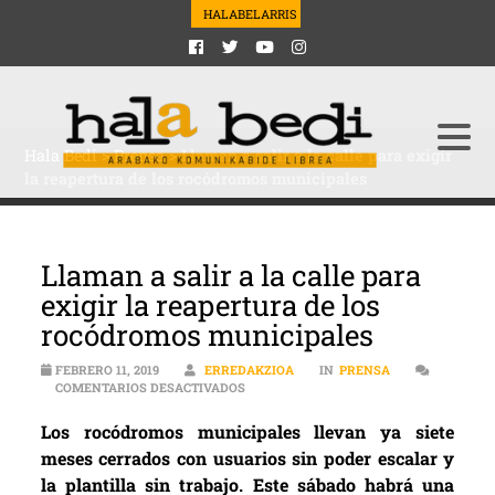
HALABELARRIS
Hala Bedi
>
Prensa
>
Llaman a salir a la calle para exigir
la reapertura de los rocódromos municipales
Llaman a salir a la calle para
exigir la reapertura de los
rocódromos municipales
FEBRERO 11, 2019
ERREDAKZIOA
IN
PRENSA
EN LLAMAN A SALIR A LA CALLE PARA 
COMENTARIOS DESACTIVADOS
Los rocódromos municipales llevan ya siete
meses cerrados con usuarios sin poder escalar y
la plantilla sin trabajo. Este sábado habrá una