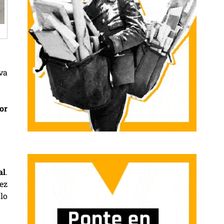
va
or
al
.
ez
lo