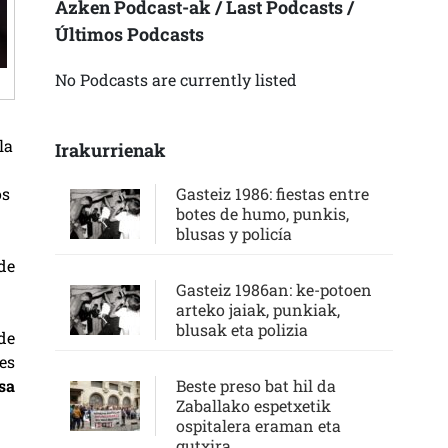
Azken Podcast-ak / Last Podcasts /
Últimos Podcasts
No Podcasts are currently listed
la
Irakurrienak
os
Gasteiz 1986: fiestas entre
botes de humo, punkis,
blusas y policía
 de
Gasteiz 1986an: ke-potoen
arteko jaiak, punkiak,
blusak eta polizia
de
es
sa
Beste preso bat hil da
Zaballako espetxetik
ospitalera eraman eta
gutxira