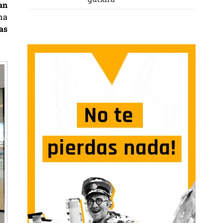
an
na
as