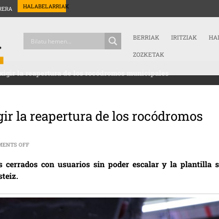
HALABELARRIAK
RERA
BERRIAK
IRITZIAK
HA
ZOZKETAK
exigir la reapertura de los rocódromos municipales
igir la reapertura de los rocódromos
ON LLAMAN A SALIR A LA CALLE PARA EXIGIR LA REAPERTURA DE 
ENTS OFF
cerrados con usuarios sin poder escalar y la plantilla s
teiz.