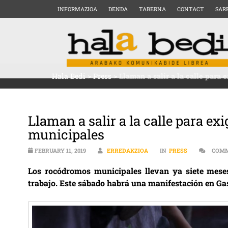
INFORMAZIOA
DENDA
TABERNA
CONTACT
SAR
Hala Bedi
>
Press
>
Llaman a salir a la calle para 
Llaman a salir a la calle para ex
municipales
FEBRUARY 11, 2019
ERREDAKZIOA
IN
PRESS
COMM
Los rocódromos municipales llevan ya siete meses 
trabajo. Este sábado habrá una manifestación en Gas