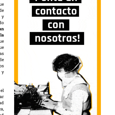
ue
de
 y
ido
an
la
ue
ue
as
de
os
 y
el
ar
ad
a,
tad