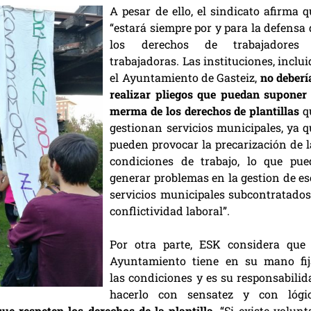
A pesar de ello, el sindicato afirma q
“estará siempre por y para la defensa 
los derechos de trabajadores
trabajadoras. Las instituciones, inclu
el Ayuntamiento de Gasteiz,
no deberí
realizar pliegos que puedan suponer 
merma de los derechos de plantillas
q
gestionan servicios municipales, ya q
pueden provocar la precarización de l
condiciones de trabajo, lo que pue
generar problemas en la gestion de es
servicios municipales subcontratados
conflictividad laboral”.
Por otra parte, ESK considera que 
Ayuntamiento tiene en su mano fij
las condiciones y es su responsabilid
hacerlo con sensatez y con lógic
que respeten los derechos de la plantilla
. “Si existe volun