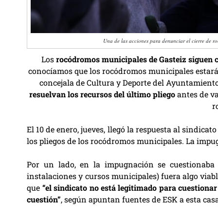
Una de las acciones para denunciar el cierre de r
Los
rocódromos municipales de Gasteiz siguen 
conocíamos que los rocódromos municipales estarán 
concejala de Cultura y Deporte del Ayuntamiento
resuelvan los recursos del último pliego
antes de va
r
El 10 de enero, jueves, llegó la respuesta al sindica
los pliegos de los rocódromos municipales. La impu
Por un lado, en la impugnación se cuestionaba 
instalaciones y cursos municipales) fuera algo viab
que
“el sindicato no está legitimado para cuestionar
cuestión”
, según apuntan fuentes de ESK a esta casa