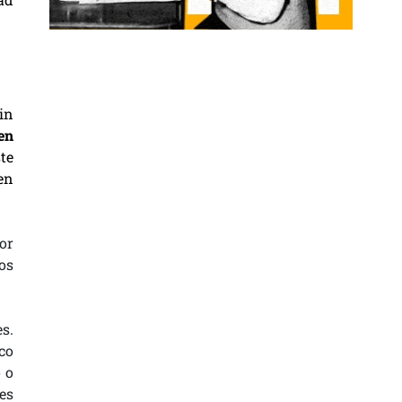
in
en
te
en
por
os
es.
co
 o
es