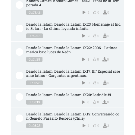
Kodoro Games: Kodoro Games - 4×42 - Final de la Tem
porada 4
01:03:42
1
0
0
Dando la latam: Dando la Latam 1X23: Homenaje al Ind
io Solari - La última leyenda infinita.
00:59:13
2
0
0
Dando la latam: Dando la Latam 1X22: 2006 - Latinoa
mérica bajo luces de Neón.
01:01:35
1
0
0
Dando la latam: Dando la Latam 1X17: III° Especial scre
amo latino - Gargantas argentinas.
01:00:28
0
0
0
Dando la latam: Dando la Latam 1X20: Latindie #1
01:00:19
0
0
0
Dando la latam: Dando la Latam 1X19: Conversando co
n Gemelo Parásito Records (Chile)
01:05:28
1
0
3