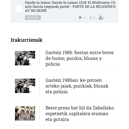
Dando la latam: Dando la Latam 1X18: El Multiverso Ch
arly García (segunda parte) - PARTE DE LA RELIGIÓN/S
AY NO MORE
01:02:27
1
0
1
Irakurrienak
Gasteiz 1986: fiestas entre botes
de humo, punkis, blusas y
policía
Gasteiz 1986an: ke-potoen
arteko jaiak, punkiak, blusak
eta polizia
Beste preso bat hil da Zaballako
espetxetik ospitalera eraman
eta gutxira