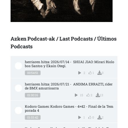
Azken Podcast-ak / Last Podcasts / Últimos
Podcasts
herriaren hitza: 2026/07/14 -  SHUAI JIAO: Mirari Riolo
bos Santos y Ekain Otegi.
00:54:51
2
1
0
herriaren hitza: 2026/07/21 -  ANDIMA ERRAZTI, rider 
de BMX amurrioarra
01:00:16
15
2
13
Kodoro Games: Kodoro Games - 4×42 - Final de la Tem
porada 4
01:03:42
1
0
2