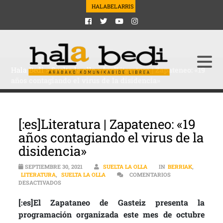
HALABELARRIS
Hala Bedi
>
Suelta la olla
>
[:es]Literatura | Zapateneo: «19
años contagiando el virus de la disidencia»
[:es]Literatura | Zapateneo: «19
años contagiando el virus de la
disidencia»
SEPTIEMBRE 30, 2021
SUELTA LA OLLA
IN
BERRIAK
,
LITERATURA
,
SUELTA LA OLLA
COMENTARIOS
EN [:ES]LITERATURA | ZAPATENEO: «19 AÑOS CONTAGIANDO
DESACTIVADOS
[:es]El Zapataneo de Gasteiz presenta la
programación organizada este mes de octubre