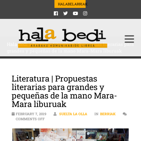
HALABELARRIAK
Hala Bedi
>
Berriak
>
Literatura | Propuestas literarias para
grandes y pequeñas de la mano Mara-Mara liburuak
Literatura | Propuestas
literarias para grandes y
pequeñas de la mano Mara-
Mara liburuak
FEBRUARY 7, 2019
SUELTA LA OLLA
IN
BERRIAK
ON LITERATURA | PROPUESTAS LITERARIAS PARA GR
COMMENTS OFF