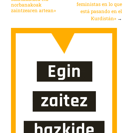
feministas en lo que
norbanakoak
zaintzearen artean»
está pasando en el
Kurdistán»
→