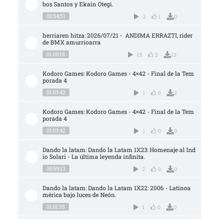
bos Santos y Ekain Otegi.
00:54:51
2
1
0
herriaren hitza: 2026/07/21 -  ANDIMA ERRAZTI, rider 
de BMX amurrioarra
01:00:16
15
2
13
Kodoro Games: Kodoro Games - 4×42 - Final de la Tem
porada 4
01:03:42
1
0
2
Kodoro Games: Kodoro Games - 4×42 - Final de la Tem
porada 4
01:03:42
1
0
0
Dando la latam: Dando la Latam 1X23: Homenaje al Ind
io Solari - La última leyenda infinita.
00:59:13
2
0
0
Dando la latam: Dando la Latam 1X22: 2006 - Latinoa
mérica bajo luces de Neón.
01:01:35
1
0
0