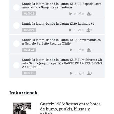
Dando la latam: Dando la Latam 1X17: III° Especial scre
amo latino - Gargantas argentinas.
01:00:28
0
0
0
Dando la latam: Dando la Latam 1X20: Latindie #1
01:00:19
0
0
0
Dando la latam: Dando la Latam 1X19: Conversando co
n Gemelo Parásito Records (Chile)
01:05:28
1
0
3
Dando la latam: Dando la Latam 1X18: El Multiverso Ch
arly García (segunda parte) - PARTE DE LA RELIGIÓN/S
AY NO MORE
01:02:27
1
0
1
Irakurrienak
Gasteiz 1986: fiestas entre botes
de humo, punkis, blusas y
policía