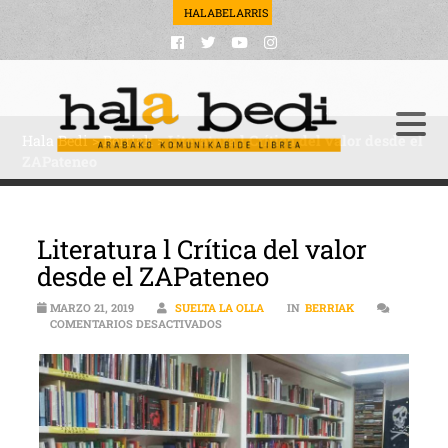
HALABELARRIS
Hala Bedi
>
Berriak
>
Literatura l Crítica del valor desde el
ZAPateneo
Literatura l Crítica del valor
desde el ZAPateneo
MARZO 21, 2019
SUELTA LA OLLA
IN
BERRIAK
EN LITERATURA L CRÍTICA DEL VALOR D
COMENTARIOS DESACTIVADOS