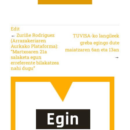
Edit
←
Zuriñe Rodriguez
TUVISA-ko langileek
(Arrazakeriaren
greba egingo dute
Aurkako Plataforma):
maiatzaren 6an eta 13an
“Martxoaren 21a
→
salaketa egun
erreferente bilakatzea
nahi dugu”