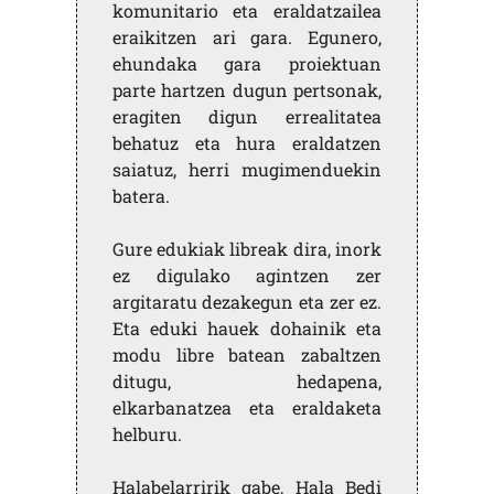
komunitario eta eraldatzailea
eraikitzen ari gara. Egunero,
ehundaka gara proiektuan
parte hartzen dugun pertsonak,
eragiten digun errealitatea
behatuz eta hura eraldatzen
saiatuz, herri mugimenduekin
batera.
Gure edukiak libreak dira, inork
ez digulako agintzen zer
argitaratu dezakegun eta zer ez.
Eta eduki hauek dohainik eta
modu libre batean zabaltzen
ditugu, hedapena,
elkarbanatzea eta eraldaketa
helburu.
Halabelarririk gabe, Hala Bedi