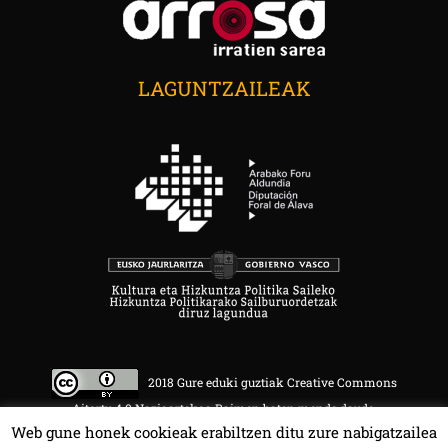
LAGUNTZAILEAK
2018 Gure eduki guztiak Creative Commons
Aitortu 4.0 Nazioartekoa Baimen baten mende daude.
Web gune honek cookieak erabiltzen ditu zure nabigatzailea