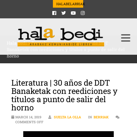
HALABELARRIAK
Hala Bedi
>
Berriak
>
Literatura | 30 años de DDT
Banaketak con reediciones y títulos a punto de salir del
horno
Literatura | 30 años de DDT
Banaketak con reediciones y
títulos a punto de salir del
horno
MARCH 14, 2019
SUELTA LA OLLA
IN
BERRIAK
ON LITERATURA | 30 AÑOS DE DDT BANAKETAK CON RE
COMMENTS OFF