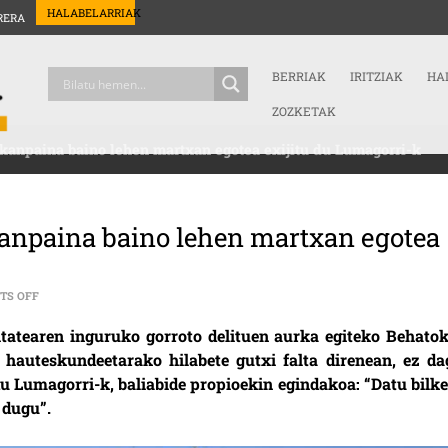
HALABELARRIAK
RERA
BERRIAK
IRITZIAK
HA
ZOZKETAK
kanpaina baino lehen martxan egotea exijitu du Lumagorri-k
anpaina baino lehen martxan egotea
ON LGTBI BEHATOKIA HAUTESKUNDE KANPAINA BAINO LEHEN MARTXAN 
TS OFF
itatearen inguruko gorroto delituen aurka egiteko Behatok
hauteskundeetarako hilabete gutxi falta direnean, ez da
du Lumagorri-k, baliabide propioekin egindakoa: “Datu bilke
 dugu”.