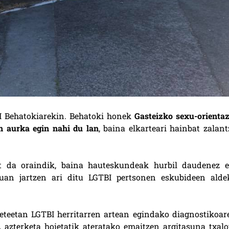
I Behatokiarekin. Behatoki honek
Gasteizko sexu-orientaz
en aurka egin nahi du lan
, baina elkarteari hainbat zalant
at da oraindik, baina hauteskundeak hurbil daudenez e
kuan jartzen ari ditu LGTBI pertsonen eskubideen alde
eteetan LGTBI herritarren artean egindako diagnostikoar
 azterketa hoietatik ateratako emaitzen argitasuna txalo