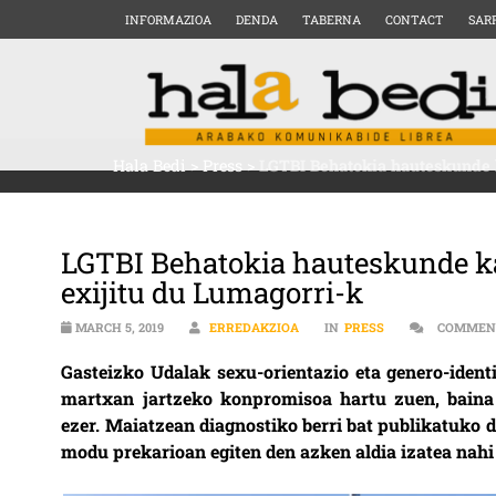
INFORMAZIOA
DENDA
TABERNA
CONTACT
SAR
Hala Bedi
>
Press
>
LGTBI Behatokia hauteskunde 
LGTBI Behatokia hauteskunde k
exijitu du Lumagorri-k
MARCH 5, 2019
ERREDAKZIOA
IN
PRESS
COMMEN
Gasteizko Udalak sexu-orientazio eta genero-ident
martxan jartzeko konpromisoa hartu zuen, baina 
ezer. Maiatzean diagnostiko berri bat publikatuko 
modu prekarioan egiten den azken aldia izatea nahi