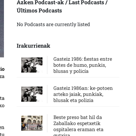
Azken Podcast-ak / Last Podcasts /
Últimos Podcasts
No Podcasts are currently listed
Irakurrienak
Gasteiz 1986: fiestas entre
botes de humo, punkis,
io
blusas y policía
za
Gasteiz 1986an: ke-potoen
arteko jaiak, punkiak,
ta
blusak eta polizia
ko
Beste preso bat hil da
Zaballako espetxetik
en
ospitalera eraman eta
tu
gutxira