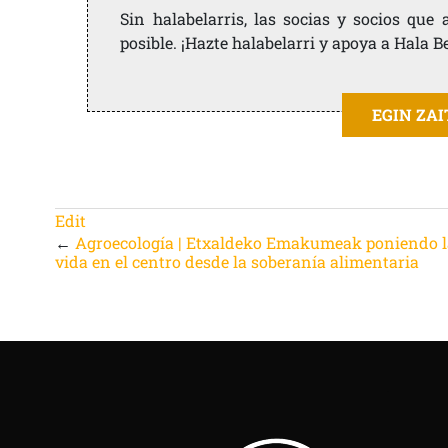
Sin halabelarris, las socias y socios qu
posible. ¡Hazte halabelarri y apoya a Hala B
EGIN ZA
Edit
←
Agroecología | Etxaldeko Emakumeak poniendo 
vida en el centro desde la soberanía alimentaria