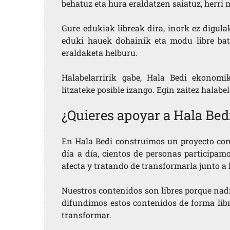
behatuz eta hura eraldatzen saiatuz, herr
Gure edukiak libreak dira, inork ez digula
eduki hauek dohainik eta modu libre bat
eraldaketa helburu.
Halabelarririk gabe, Hala Bedi ekonomi
litzateke posible izango. Egin zaitez halabe
¿Quieres apoyar a Hala Bed
En Hala Bedi construimos un proyecto comu
día a día, cientos de personas participam
afecta y tratando de transformarla junto a
Nuestros contenidos son libres porque nad
difundimos estos contenidos de forma libre
transformar.