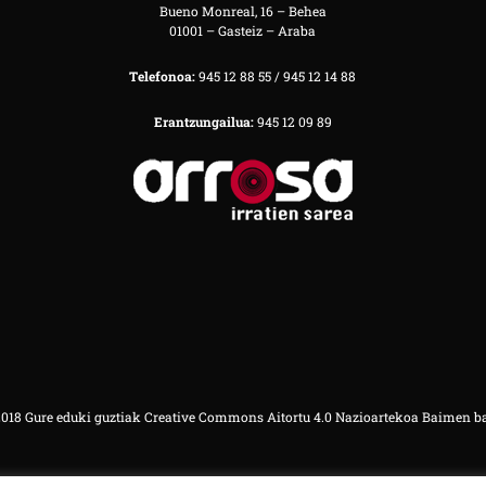
Bueno Monreal, 16 – Behea
01001 – Gasteiz – Araba
Telefonoa:
945 12 88 55 / 945 12 14 88
Erantzungailua:
945 12 09 89
18 Gure eduki guztiak Creative Commons Aitortu 4.0 Nazioartekoa Baimen b