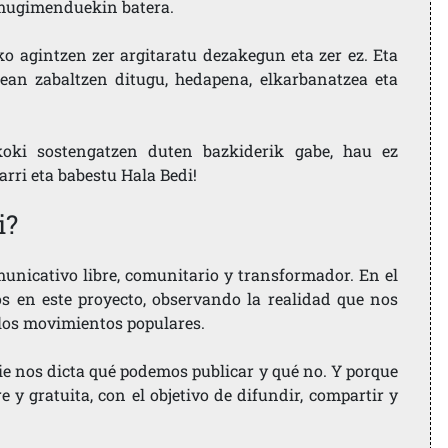
i mugimenduekin batera.
ko agintzen zer argitaratu dezakegun eta zer ez. Eta
ean zabaltzen ditugu, hedapena, elkarbanatzea eta
koki sostengatzen duten bazkiderik gabe, hau ez
larri eta babestu Hala Bedi!
i?
nicativo libre, comunitario y transformador. En el
os en este proyecto, observando la realidad que nos
 los movimientos populares.
ie nos dicta qué podemos publicar y qué no. Y porque
 y gratuita, con el objetivo de difundir, compartir y