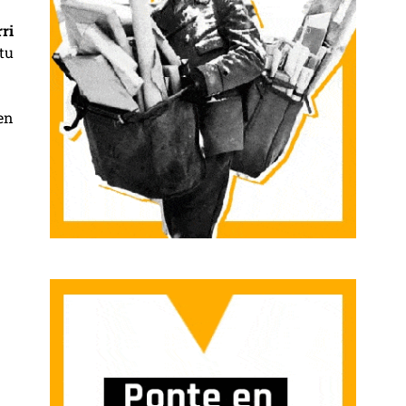
ri
atu
en