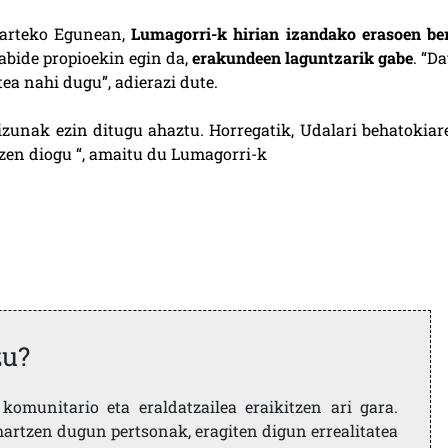
oarteko Egunean,
Lumagorri-k hirian izandako erasoen ber
liabide propioekin egin da,
erakundeen laguntzarik gabe
. “D
ea nahi dugu”, adierazi dute.
zunak ezin ditugu ahaztu. Horregatik,
Udalari behatokiar
itzen diogu “, amaitu du Lumagorri-k
zu?
komunitario eta eraldatzailea eraikitzen ari gara.
artzen dugun pertsonak, eragiten digun errealitatea