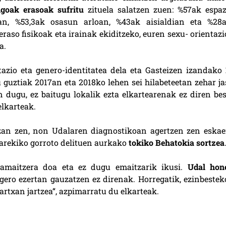
goak erasoak sufritu
zituela salatzen zuen: %57ak espaz
n, %53,3ak osasun arloan, %43ak aisialdian eta %28a
raso fisikoak eta irainak ekiditzeko, euren sexu- orientazi
a.
tazio eta genero-identitatea dela eta Gasteizen izandako
 guztiak 2017an eta 2018ko lehen sei hilabeteetan zehar ja
n dugu, ez baitugu lokalik ezta elkartearenak ez diren bes
elkarteak.
zan zen, non Udalaren diagnostikoan agertzen zen eskae
earekiko gorroto delituen aurkako
tokiko Behatokia sortzea
a amaitzera doa eta ez dugu emaitzarik ikusi.
Udal hon
 gero ezertan gauzatzen ez direnak. Horregatik, ezinbestek
txan jartzea“, azpimarratu du elkarteak.