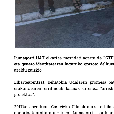
Lumagorri HAT
elkartea mesfidati agertu da LGTB
eta genero-identitatearen inguruko gorroto delitu
azaldu zaizkio.
Elkartearentzat, Behatokia Udalaren promesa b
erakundearen erritmoak lasaiak direnez, “arris
proiektua”.
2017ko abenduan, Gasteizko Udalak aurreko hilab
ondorioak argitaratu zituen. Lumagorri-k, orduan,