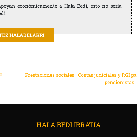
e apoyan económicamente a Hala Bedi, esto no sería
edi!
ITEZ HALABELARRI
la
Prestaciones sociales | Costas judiciales y RGI p
pensionistas.
HALA BEDI IRRATIA