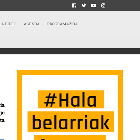
LA BIDEO
AGENDA
PROGRAMAZIOA
EGOTEA EXIJITU DU LUMAGORRI-K
ia
go
ta