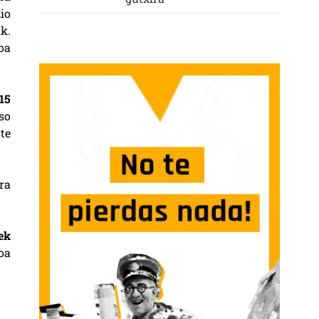
io
k.
oa
15
so
te
ra
.
ek
oa