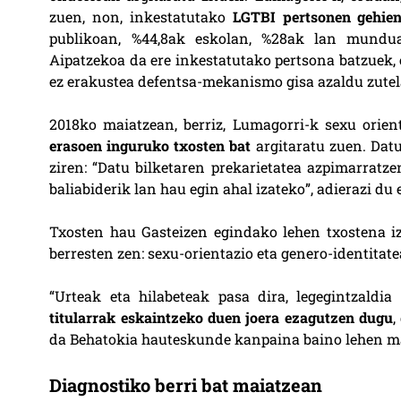
zuen, non, inkestatutako
LGTBI pertsonen gehien
publikoan, %44,8ak eskolan, %28ak lan mundua
Aipatzekoa da ere inkestatutako pertsona batzuek, e
ez erakustea defentsa-mekanismo gisa azaldu zutel
2018ko maiatzean, berriz, Lumagorri-k sexu orien
erasoen inguruko txosten bat
argitaratu zuen. Datu
ziren: “Datu bilketaren prekarietatea azpimarratze
baliabiderik lan hau egin ahal izateko”, adierazi du 
Txosten hau Gasteizen egindako lehen txostena i
berresten zen: sexu-orientazio eta genero-identitat
“Urteak eta hilabeteak pasa dira, legegintzaldi
titularrak eskaintzeko duen joera ezagutzen dugu
,
da Behatokia hauteskunde kanpaina baino lehen mar
Diagnostiko berri bat maiatzean