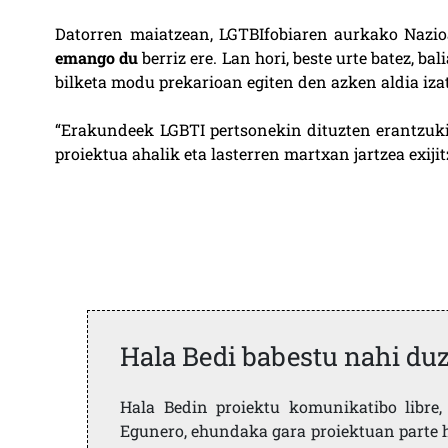
Datorren maiatzean, LGTBIfobiaren aurkako Nazi
emango du
berriz ere. Lan hori, beste urte batez, ba
bilketa modu prekarioan egiten den azken aldia izat
“Erakundeek LGBTI pertsonekin dituzten erantzuki
proiektua ahalik eta lasterren martxan jartzea exij
Hala Bedi babestu nahi du
Hala Bedin proiektu komunikatibo libre, 
Egunero, ehundaka gara proiektuan parte h