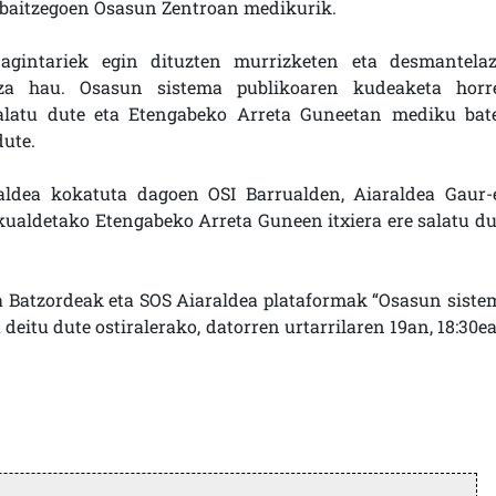
 baitzegoen Osasun Zentroan medikurik.
agintariek egin dituzten murrizketen eta desmantelaz
tza hau. Osasun sistema publikoaren kudeaketa horr
a salatu dute eta Etengabeko Arreta Guneetan mediku bat
dute.
raldea kokatuta dagoen OSI Barrualden, Aiaraldea Gaur-
kualdetako Etengabeko Arreta Guneen itxiera ere salatu du
 Batzordeak eta SOS Aiaraldea plataformak “Osasun siste
deitu dute ostiralerako, datorren urtarrilaren 19an, 18:30ea