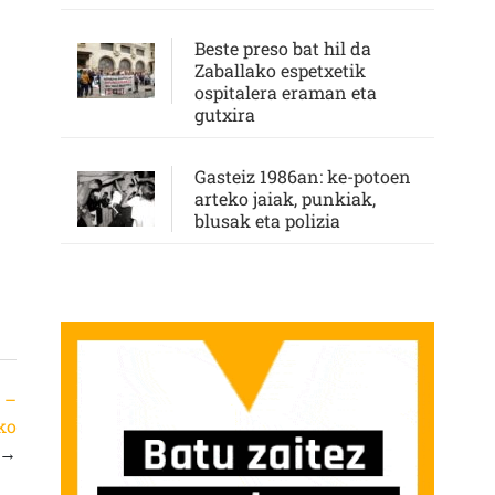
Beste preso bat hil da
Zaballako espetxetik
ospitalera eraman eta
gutxira
Gasteiz 1986an: ke-potoen
arteko jaiak, punkiak,
blusak eta polizia
 –
ko
→