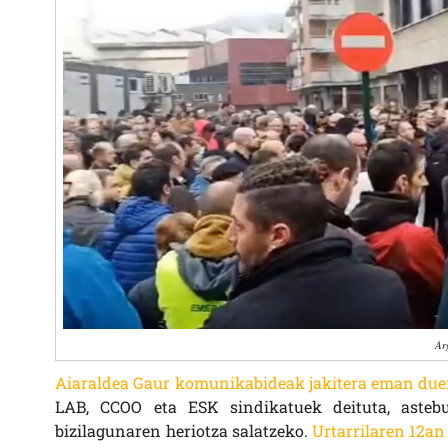
Ar
Aiaraldea Gaur komunikabideak jakitera eman due
LAB, CCOO eta ESK sindikatuek deituta, asteb
bizilagunaren heriotza salatzeko.
Urtarrilaren 12a