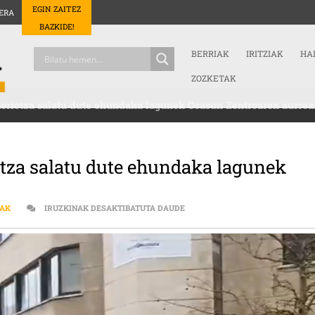
EGIN ZAITEZ
ERA
BAZKIDE!
BERRIAK
IRITZIAK
HA
ZOZKETAK
heriotza salatu dute ehundaka lagunek Osasun Zentroaren aurrea
otza salatu dute ehundaka lagunek
LAUDION HILDAKO GIZONAREN 
EAK
IRUZKINAK DESAKTIBATUTA DAUDE