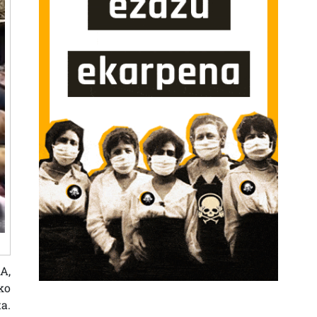
A,
ko
ta.