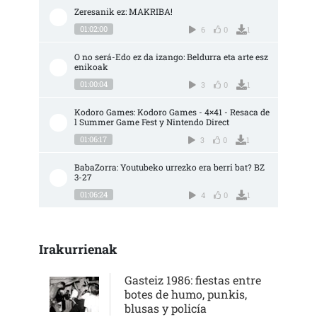
Zeresanik ez: MAKRIBA!
01:02:00
6
0
1
O no será-Edo ez da izango: Beldurra eta arte esz
enikoak
01:00:04
3
0
1
Kodoro Games: Kodoro Games - 4×41 - Resaca de
l Summer Game Fest y Nintendo Direct
01:06:17
3
0
1
BabaZorra: Youtubeko urrezko era berri bat? BZ 
3-27
01:06:24
4
0
1
Irakurrienak
Gasteiz 1986: fiestas entre
botes de humo, punkis,
blusas y policía