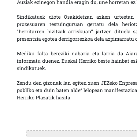
Auziak ezinegon handia eragin du, une horretan ez
Sindikatuek diote Osakidetzan azken urteetan 
prozesuaren testuinguruan gertatu dela herio
“herritarren bizitzak arriskuan” jartzen dituel
presentzia egotea derrigorrezkoa dela azpimarratu 
Mediku falta bereziki nabaria eta larria da Aia
informatu duenez. Euskal Herriko beste hainbat es
sindikatuek.
Zendu den gizonak lan egiten zuen JEZeko Enpresa
publiko eta duin baten alde” lelopean manifestazioa 
Herriko Plazatik hasita.