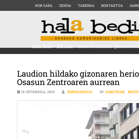
NOR GARA
DENDA
TABERNA
KONTAKTUA
SARR
Hala Bedi
>
Besteak
>
Laudion hildako gizonaren 
Laudion hildako gizonaren heri
Osasun Zentroaren aurrean
16 URTARRILA, 2024
ERREDAKZIOA
IN
ALBISTEAK
,
BEST