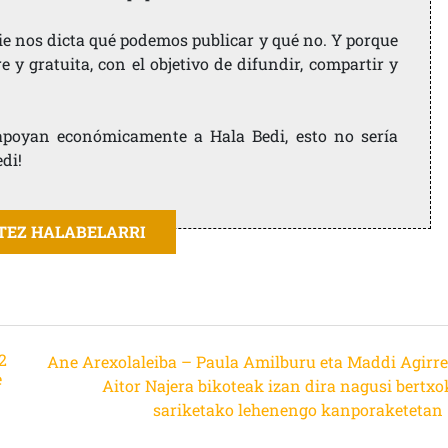
ie nos dicta qué podemos publicar y qué no. Y porque
 y gratuita, con el objetivo de difundir, compartir y
e apoyan económicamente a Hala Bedi, esto no sería
edi!
ITEZ HALABELARRI
2
Ane Arexolaleiba – Paula Amilburu eta Maddi Agirre
e
Aitor Najera bikoteak izan dira nagusi bertxo
sariketako lehenengo kanporaketetan