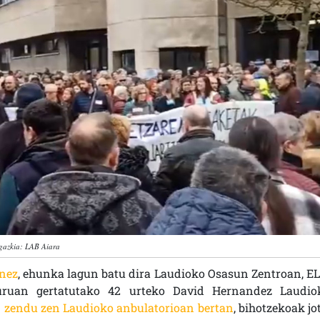
gazkia: LAB Aiara
nez
, ehunka lagun batu dira Laudioko Osasun Zentroan, EL
uruan gertatutako 42 urteko David Hernandez Laudio
n zendu zen Laudioko anbulatorioan bertan
, bihotzekoak jo