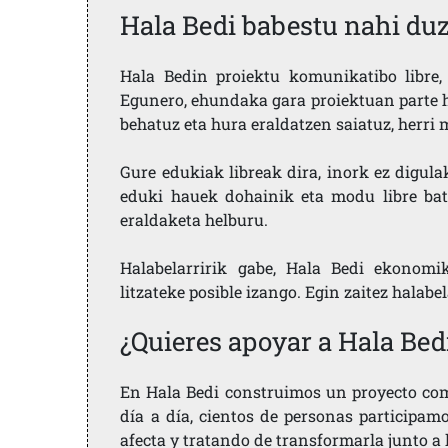
Hala Bedi babestu nahi du
Hala Bedin proiektu komunikatibo libre, 
Egunero, ehundaka gara proiektuan parte h
behatuz eta hura eraldatzen saiatuz, herr
Gure edukiak libreak dira, inork ez digula
eduki hauek dohainik eta modu libre bat
eraldaketa helburu.
Halabelarririk gabe, Hala Bedi ekonomi
litzateke posible izango. Egin zaitez halabe
¿Quieres apoyar a Hala Bed
En Hala Bedi construimos un proyecto comu
día a día, cientos de personas participam
afecta y tratando de transformarla junto a