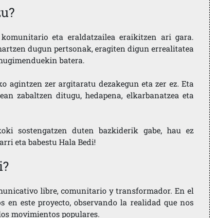
zu?
komunitario eta eraldatzailea eraikitzen ari gara.
artzen dugun pertsonak, eragiten digun errealitatea
i mugimenduekin batera.
ko agintzen zer argitaratu dezakegun eta zer ez. Eta
ean zabaltzen ditugu, hedapena, elkarbanatzea eta
koki sostengatzen duten bazkiderik gabe, hau ez
larri eta babestu Hala Bedi!
i?
nicativo libre, comunitario y transformador. En el
os en este proyecto, observando la realidad que nos
 los movimientos populares.