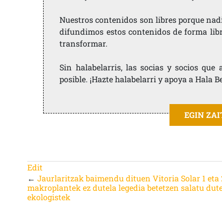
Nuestros contenidos son libres porque nad
difundimos estos contenidos de forma libre
transformar.
Sin halabelarris, las socias y socios qu
posible. ¡Hazte halabelarri y apoya a Hala B
EGIN ZA
Edit
←
Jaurlaritzak baimendu dituen Vitoria Solar 1 eta 
makroplantek ez dutela legedia betetzen salatu dut
ekologistek