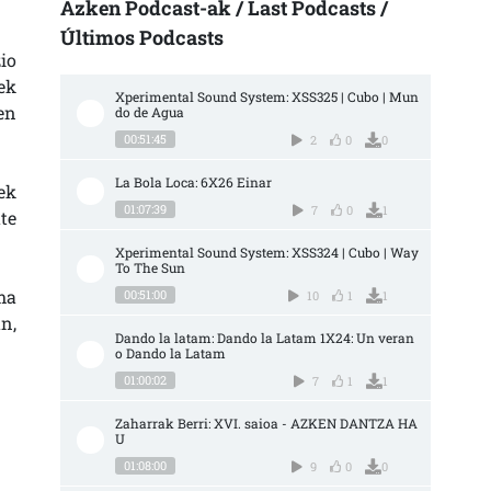
Azken Podcast-ak / Last Podcasts /
Últimos Podcasts
io
ek
Xperimental Sound System: XSS325 | Cubo | Mun
en
do de Agua
00:51:45
2
0
0
La Bola Loca: 6X26 Einar
ek
01:07:39
7
0
1
te
Xperimental Sound System: XSS324 | Cubo | Way 
To The Sun
ma
00:51:00
10
1
1
n,
Dando la latam: Dando la Latam 1X24: Un veran
o Dando la Latam
01:00:02
7
1
1
Zaharrak Berri: XVI. saioa - AZKEN DANTZA HA
U
01:08:00
9
0
0