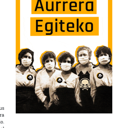
us
ra
o.