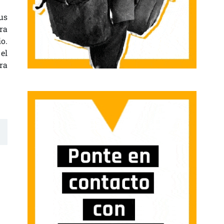
us
ra
o.
el
ra