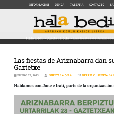
INFORMACIÓN
DENDA
TABERNA
CONTACTO
SA
Hala Bedi
>
Suelta la olla
>
Las fiestas de Ariznaba
Las fiestas de Ariznabarra dan su
Gaztetxe
ENERO 27, 2023
SUELTA LA OLLA
IN
BERRIAK
,
SUELTA LA 
Hablamos con Jone e Irati, parte de la organización d