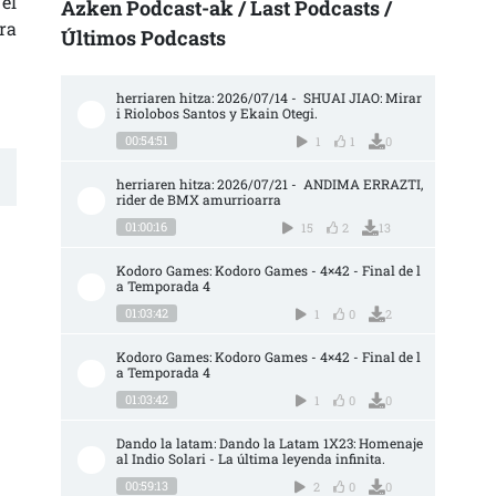
el
Azken Podcast-ak / Last Podcasts /
ra
Últimos Podcasts
herriaren hitza: 2026/07/14 -  SHUAI JIAO: Mirar
i Riolobos Santos y Ekain Otegi.
00:54:51
1
1
0
herriaren hitza: 2026/07/21 -  ANDIMA ERRAZTI, 
rider de BMX amurrioarra
01:00:16
15
2
13
Kodoro Games: Kodoro Games - 4×42 - Final de l
a Temporada 4
01:03:42
1
0
2
Kodoro Games: Kodoro Games - 4×42 - Final de l
a Temporada 4
01:03:42
1
0
0
Dando la latam: Dando la Latam 1X23: Homenaje 
al Indio Solari - La última leyenda infinita.
00:59:13
2
0
0