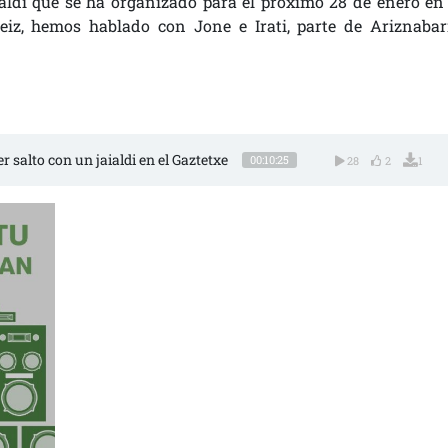
aialdi que se ha organizado para el próximo 28 de enero en 
teiz, hemos hablado con Jone e Irati, parte de Ariznabar
r salto con un jaialdi en el Gaztetxe
00:10:25
28
2
1