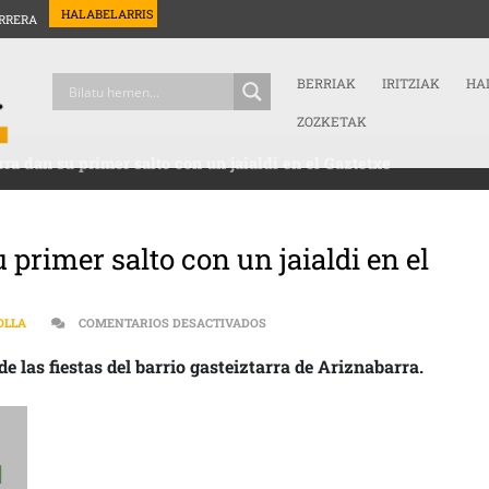
HALABELARRIS
RRERA
BERRIAK
IRITZIAK
HA
ZOZKETAK
rra dan su primer salto con un jaialdi en el Gaztetxe
 primer salto con un jaialdi en el
EN LAS FIESTAS DE ARIZNABARRA D
OLLA
COMENTARIOS DESACTIVADOS
e las fiestas del barrio gasteiztarra de Ariznabarra.