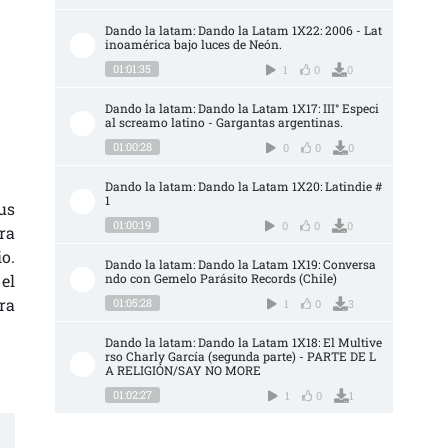
Dando la latam: Dando la Latam 1X22: 2006 - Lat
inoamérica bajo luces de Neón.
01:01:35
1
0
0
Dando la latam: Dando la Latam 1X17: III° Especi
al screamo latino - Gargantas argentinas.
01:00:28
0
0
0
Dando la latam: Dando la Latam 1X20: Latindie #
1
us
01:00:19
0
0
0
ra
o.
Dando la latam: Dando la Latam 1X19: Conversa
el
ndo con Gemelo Parásito Records (Chile)
ra
01:05:28
1
0
3
Dando la latam: Dando la Latam 1X18: El Multive
rso Charly García (segunda parte) - PARTE DE L
A RELIGIÓN/SAY NO MORE
01:02:27
1
0
1