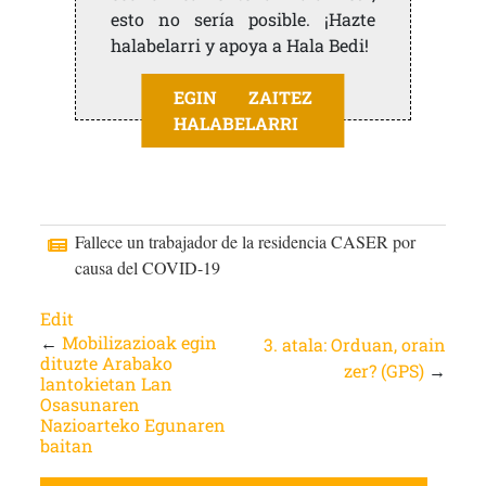
esto no sería posible. ¡Hazte
halabelarri y apoya a Hala Bedi!
EGIN ZAITEZ
HALABELARRI
Fallece un trabajador de la residencia CASER por
causa del COVID-19
Edit
←
Mobilizazioak egin
3. atala: Orduan, orain
dituzte Arabako
zer? (GPS)
→
lantokietan Lan
Osasunaren
Nazioarteko Egunaren
baitan