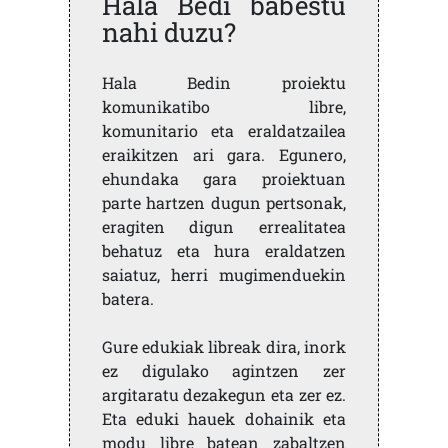
Hala Bedi babestu
nahi duzu?
Hala Bedin proiektu
komunikatibo libre,
komunitario eta eraldatzailea
eraikitzen ari gara. Egunero,
ehundaka gara proiektuan
parte hartzen dugun pertsonak,
eragiten digun errealitatea
behatuz eta hura eraldatzen
saiatuz, herri mugimenduekin
batera.
Gure edukiak libreak dira, inork
ez digulako agintzen zer
argitaratu dezakegun eta zer ez.
Eta eduki hauek dohainik eta
modu libre batean zabaltzen