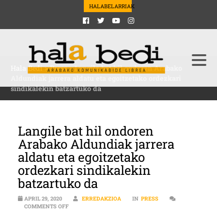
HALABELARRIAK
Hala Bedi
>
Press
>
Langile bat hil ondoren Arabako
Aldundiak jarrera aldatu eta egoitzetako ordezkari
sindikalekin batzartuko da
Langile bat hil ondoren
Arabako Aldundiak jarrera
aldatu eta egoitzetako
ordezkari sindikalekin
batzartuko da
APRIL 29, 2020
ERREDAKZIOA
IN
PRESS
ON LANGILE BAT HIL ONDOREN ARABAKO ALDUNDIAK 
COMMENTS OFF