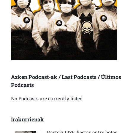
Azken Podcast-ak / Last Podcasts / Últimos
Podcasts
No Podcasts are currently listed
Irakurrienak
Gasteiz 1986: fiestas entre botes