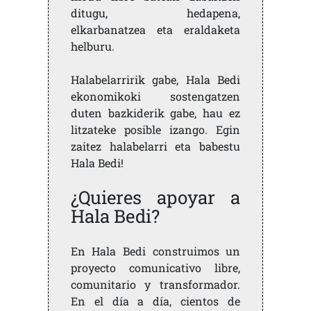
ditugu, hedapena,
elkarbanatzea eta eraldaketa
helburu.
Halabelarririk gabe, Hala Bedi
ekonomikoki sostengatzen
duten bazkiderik gabe, hau ez
litzateke posible izango. Egin
zaitez halabelarri eta babestu
Hala Bedi!
¿Quieres apoyar a
Hala Bedi?
En Hala Bedi construimos un
proyecto comunicativo libre,
comunitario y transformador.
En el día a día, cientos de