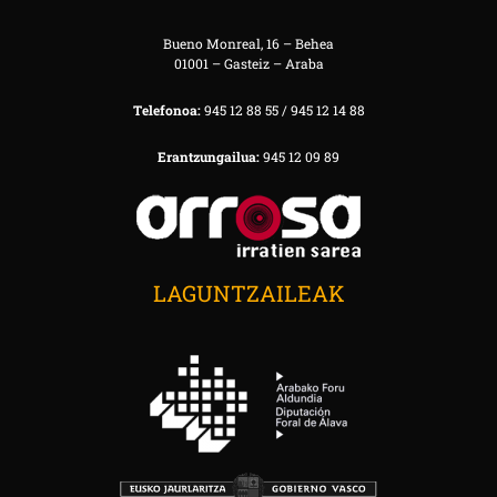
Bueno Monreal, 16 – Behea
01001 – Gasteiz – Araba
Telefonoa:
945 12 88 55 / 945 12 14 88
Erantzungailua:
945 12 09 89
LAGUNTZAILEAK