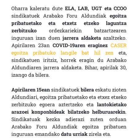
Oharra kaleratu dute
ELA, LAB, UGT eta CCOO
sindikatuek Arabako Foru Aldundiak
egoitza
pribatuetako eta etxetz etzeko laguntza
zerbitzuko
ordezkariekin batzartzearen
inguruan izan duen
jarrera aldaketa
azaltzeko.
Apirilaren 23an
COVID-19aren eraginez
CASER
egoitza pribatuko langile bat hil zen
eta,
sindikatuen iritziz, horrek eragin du Arabako
Aldundiaren jarrera aldaketa. Bihar, apirilak 30,
izango da bilera.
Apirilaren 15ean
sindikatuek
bilera
eskatu zioten
Aldundiari, egoitza pribatuetako eta etxez etxeko
zerbitzuko egoera aztertzeko eta
lantokietako
arazoei konponbideak bilatzeko helburuarekin
.
Sindikatuak kezka adierazi zuten orduan
Arabako Foru Aldundiak egoitza pribatuen
inguruan emandako
datu urriak
zirela eta.