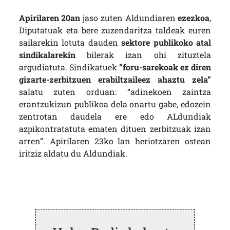
Apirilaren 20an
jaso zuten Aldundiaren
ezezkoa
,
Diputatuak eta bere zuzendaritza taldeak euren
sailarekin lotuta dauden
sektore publikoko atal
sindikalarekin
bilerak izan ohi zituztela
argudiatuta. Sindikatuek
“foru-sarekoak ez diren
gizarte-zerbitzuen erabiltzaileez ahaztu zela”
salatu zuten orduan: “adinekoen zaintza
erantzukizun publikoa dela onartu gabe, edozein
zentrotan daudela ere edo ALdundiak
azpikontratatuta ematen dituen zerbitzuak izan
arren”. Apirilaren 23ko lan heriotzaren ostean
iritziz aldatu du Aldundiak.