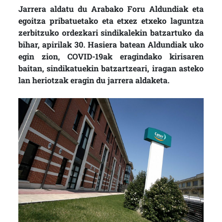
Jarrera aldatu du Arabako Foru Aldundiak eta
egoitza pribatuetako eta etxez etxeko laguntza
zerbitzuko ordezkari sindikalekin batzartuko da
bihar, apirilak 30. Hasiera batean Aldundiak uko
egin zion, COVID-19ak eragindako kirisaren
baitan, sindikatuekin batzartzeari, iragan asteko
lan heriotzak eragin du jarrera aldaketa.