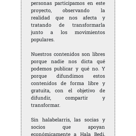
personas participamos en este
proyecto, observando la
realidad que nos afecta y
tratando de transformarla
junto a los movimientos
populares.
Nuestros contenidos son libres
porque nadie nos dicta qué
podemos publicar y qué no. Y
porque difundimos estos
contenidos de forma libre y
gratuita, con el objetivo de
difundir, compartir y
transformar.
Sin halabelarris, las socias y
socios que apoyan
económicamente a Hala Bedi,