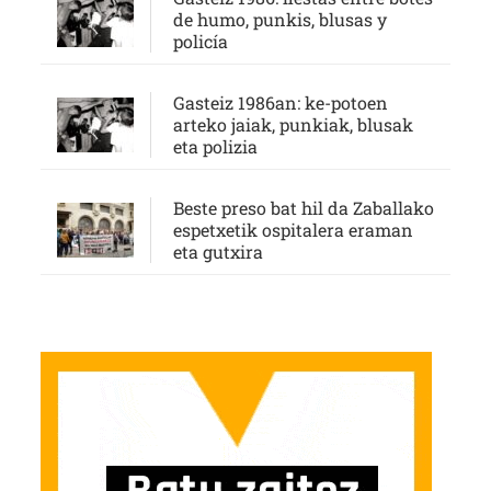
de humo, punkis, blusas y
policía
Gasteiz 1986an: ke-potoen
arteko jaiak, punkiak, blusak
eta polizia
Beste preso bat hil da Zaballako
espetxetik ospitalera eraman
eta gutxira