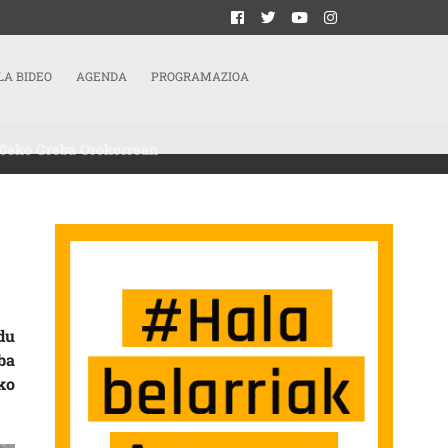
LA BIDEO
AGENDA
PROGRAMAZIOA
 30eko Greba Orokorrean
E SALTO GASTEIZKO GAZTEEK URTARRILAREN 30EKO GREBA OROKORREAN
du
ba
ko