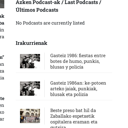
Azken Podcast-ak / Last Podcasts /
Últimos Podcasts
ak
ba
No Podcasts are currently listed
in
ra
Irakurrienak
Gasteiz 1986: fiestas entre
n”
botes de humo, punkis,
an
blusas y policía
za
ia
Gasteiz 1986an: ke-potoen
arteko jaiak, punkiak,
blusak eta polizia
te
en
Beste preso bat hil da
ko
Zaballako espetxetik
ar
ospitalera eraman eta
gutxira