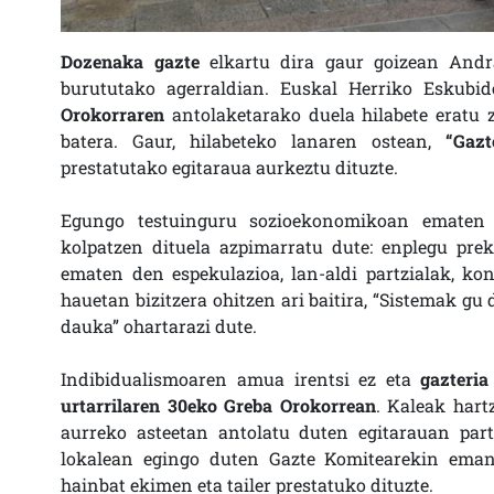
Dozenaka gazte
elkartu dira gaur goizean And
burututako agerraldian. Euskal Herriko Eskubi
Orokorraren
antolaketarako duela hilabete eratu 
batera. Gaur, hilabeteko lanaren ostean,
“Gazt
prestatutako egitaraua aurkeztu dituzte.
Egungo testuinguru sozioekonomikoan emate
kolpatzen dituela azpimarratu dute: enplegu prek
ematen den espekulazioa, lan-aldi partzialak, k
hauetan bizitzera ohitzen ari baitira, “Sistemak g
dauka” ohartarazi dute.
Indibidualismoaren amua irentsi ez eta
gazteria
urtarrilaren 30eko Greba Orokorrean
. Kaleak hart
aurreko asteetan antolatu duten egitarauan par
lokalean egingo duten Gazte Komitearekin emang
hainbat ekimen eta tailer prestatuko dituzte.