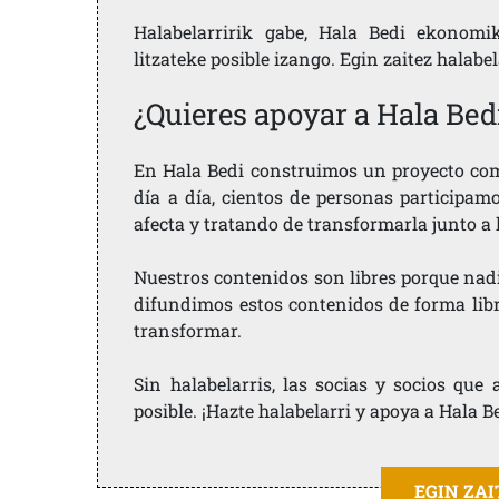
Halabelarririk gabe, Hala Bedi ekonomi
litzateke posible izango. Egin zaitez halabe
¿Quieres apoyar a Hala Bed
En Hala Bedi construimos un proyecto comu
día a día, cientos de personas participam
afecta y tratando de transformarla junto a
Nuestros contenidos son libres porque nad
difundimos estos contenidos de forma libre
transformar.
Sin halabelarris, las socias y socios qu
posible. ¡Hazte halabelarri y apoya a Hala B
EGIN ZA