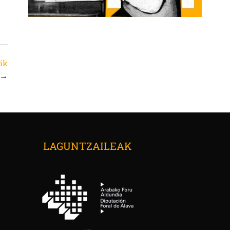
ik
→
LAGUNTZAILEAK