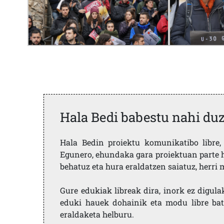
Hala Bedi babestu nahi du
Hala Bedin proiektu komunikatibo libre, 
Egunero, ehundaka gara proiektuan parte h
behatuz eta hura eraldatzen saiatuz, herr
Gure edukiak libreak dira, inork ez digula
eduki hauek dohainik eta modu libre bat
eraldaketa helburu.