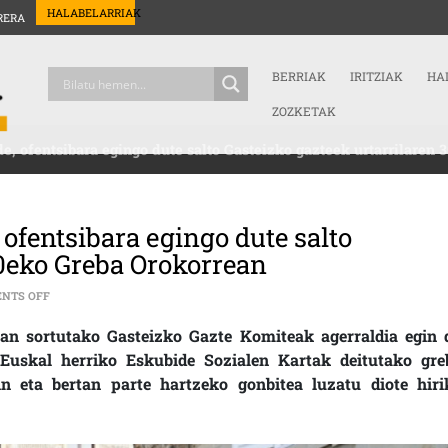
HALABELARRIAK
RERA
BERRIAK
IRITZIAK
HA
ZOZKETAK
lde, ofentsibara egingo dute salto Gasteizko gazteek urtarrilaren
, ofentsibara egingo dute salto
30eko Greba Orokorrean
ON LAN, BIZI ETA PENTSIO DUINEN ALDE, OFENTSIBARA EGINGO DUT
NTS OFF
uan sortutako Gasteizko Gazte Komiteak agerraldia egin 
Euskal herriko Eskubide Sozialen Kartak deitutako gre
in eta bertan parte hartzeko gonbitea luzatu diote hiri