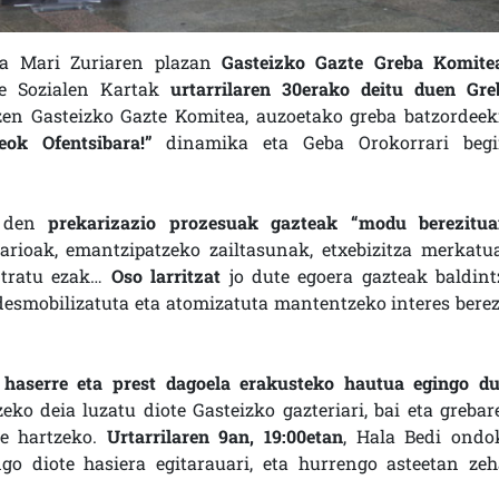
ra Mari Zuriaren plazan
Gasteizko Gazte Greba Komite
de Sozialen Kartak
urtarrilaren 30erako deitu duen Gre
zen Gasteizko Gazte Komitea, auzoetako greba batzordeek
eok Ofentsibara!”
dinamika eta Geba Orokorrari begi
n den
prekarizazio prozesuak gazteak “modu berezitua
arioak, emantzipatzeko zailtasunak, etxebizitza merkatu
ontratu ezak…
Oso larritzat
jo dute egoera gazteak baldint
u desmobilizatuta eta atomizatuta mantentzeko interes berez
 haserre eta prest dagoela erakusteko hautua egingo du
zeko deia luzatu diote Gasteizko gazteriari, bai eta grebar
te hartzeko.
Urtarrilaren 9an, 19:00etan
, Hala Bedi ondo
o diote hasiera egitarauari, eta hurrengo asteetan zeh