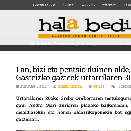
INFORMAZIOA
DENDA
TABERNA
CONTACT
SAR
Hala Bedi
>
Press
>
Lan, bizi eta pentsio duinen a
Lan, bizi eta pentsio duinen alde
Gasteizko gazteek urtarrilaren 
JANUARY 4, 2020
ERREDAKZIOA
IN
PRESS
COMME
Urtarrilaren 30eko Greba Orokorraren testuingur
gaur Andra Mari Zuriaren plazako balkonadan. 
deialdiarekin eta honen aldarrikapenekin bat eg
gazteriari.