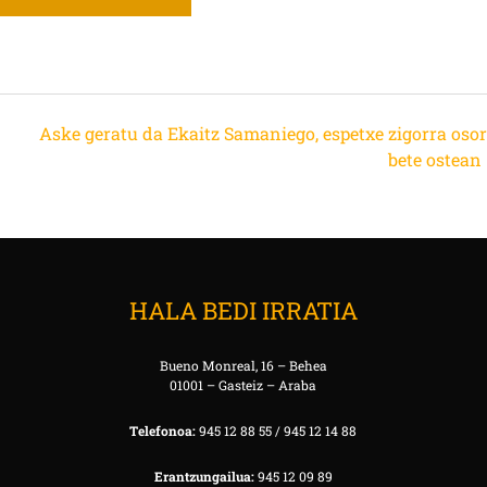
Aske geratu da Ekaitz Samaniego, espetxe zigorra osor
bete ostean
HALA BEDI IRRATIA
Bueno Monreal, 16 – Behea
01001 – Gasteiz – Araba
Telefonoa:
945 12 88 55 / 945 12 14 88
Erantzungailua:
945 12 09 89