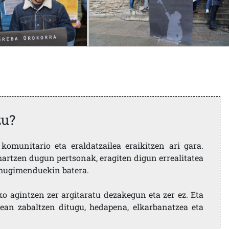
zu?
komunitario eta eraldatzailea eraikitzen ari gara.
artzen dugun pertsonak, eragiten digun errealitatea
i mugimenduekin batera.
ko agintzen zer argitaratu dezakegun eta zer ez. Eta
ean zabaltzen ditugu, hedapena, elkarbanatzea eta