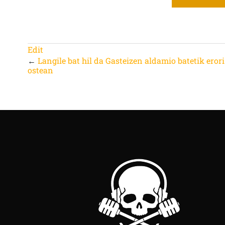
Edit
←
Langile bat hil da Gasteizen aldamio batetik erori
ostean