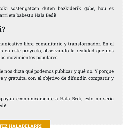
koki sostengatzen duten bazkiderik gabe, hau ez
larri eta babestu Hala Bedi!
i?
nicativo libre, comunitario y transformador. En el
os en este proyecto, observando la realidad que nos
 los movimientos populares.
ie nos dicta qué podemos publicar y qué no. Y porque
 y gratuita, con el objetivo de difundir, compartir y
e apoyan económicamente a Hala Bedi, esto no sería
edi!
ITEZ HALABELARRI