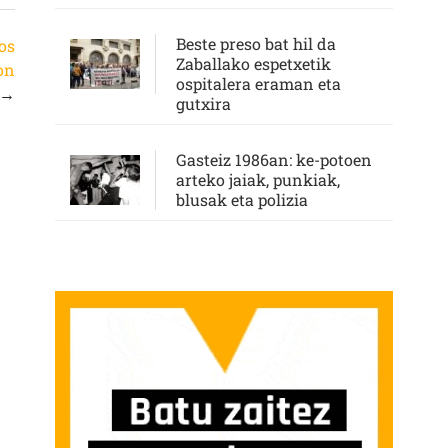
Beste preso bat hil da
os
Zaballako espetxetik
on
ospitalera eraman eta
→
gutxira
Gasteiz 1986an: ke-potoen
arteko jaiak, punkiak,
blusak eta polizia