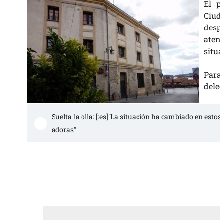
El 
Ciu
des
ate
situ
Par
dele
Suelta la olla: [:es]"La situación ha cambiado en estos 
adoras"