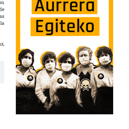
ón
de
as
la
z,