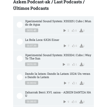
Azken Podcast-ak / Last Podcasts /
Últimos Podcasts
Xperimental Sound System: XSS325 | Cubo | Mun
do de Agua
00:51:45
2
0
0
La Bola Loca: 6X26 Einar
01:07:39
7
0
1
Xperimental Sound System: XSS324 | Cubo | Way 
To The Sun
00:51:00
10
1
1
Dando la latam: Dando la Latam 1X24: Un veran
o Dando la Latam
01:00:02
7
1
1
Zaharrak Berri: XVI. saioa - AZKEN DANTZA HA
U
01:08:00
9
0
0