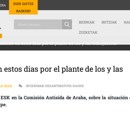
EGIN ZAITEZ
ERA
BAZKIDE!
BERRIAK
IRITZIAK
HA
ZOZKETAK
mbiado en estos días por el plante de los y las trabajadoras”
estos días por el plante de los y las
[:ES]”LA SITUACIÓN HA CA
LA OLLA
IRUZKINAK DESAKTIBATUTA DAUDE
e ESK en la Comisión Antisida de Araba, sobre la situación 
rpe.