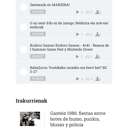
Zeresanik ez: MAKRIBA!
01:02:00
6
0
1
O no será-Edo ez da izango: Beldurra eta arte esz
enikoak
01:00:04
3
0
1
Kodoro Games: Kodoro Games - 4×41 - Resaca de
l Summer Game Fest y Nintendo Direct
01:06:17
3
0
1
BabaZorra: Youtubeko urrezko era berri bat? BZ 
3-27
01:06:24
4
0
1
Irakurrienak
Gasteiz 1986: fiestas entre
botes de humo, punkis,
blusas y policía