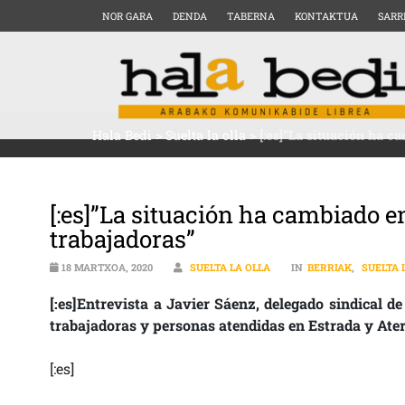
NOR GARA
DENDA
TABERNA
KONTAKTUA
SARR
Hala Bedi
>
Suelta la olla
>
[:es]”La situación ha ca
[:es]”La situación ha cambiado en 
trabajadoras”
18 MARTXOA, 2020
SUELTA LA OLLA
IN
BERRIAK
,
SUELTA 
[:es]Entrevista a Javier Sáenz, delegado sindical d
trabajadoras y personas atendidas en Estrada y Ate
[:es]