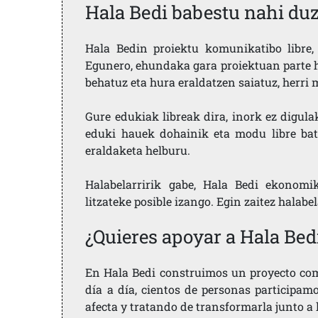
Hala Bedi babestu nahi du
Hala Bedin proiektu komunikatibo libre, 
Egunero, ehundaka gara proiektuan parte h
behatuz eta hura eraldatzen saiatuz, herr
Gure edukiak libreak dira, inork ez digula
eduki hauek dohainik eta modu libre bat
eraldaketa helburu.
Halabelarririk gabe, Hala Bedi ekonomi
litzateke posible izango. Egin zaitez halabe
¿Quieres apoyar a Hala Bed
En Hala Bedi construimos un proyecto comu
día a día, cientos de personas participam
afecta y tratando de transformarla junto a