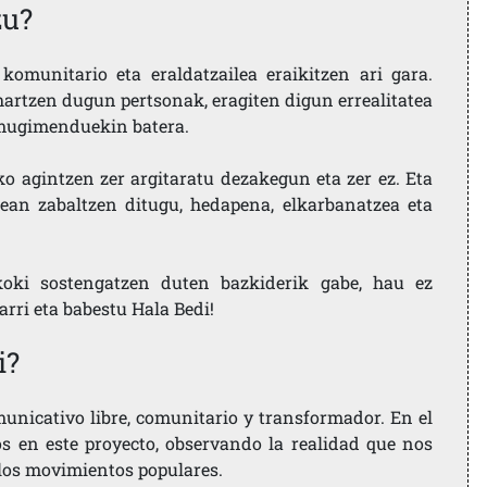
zu?
komunitario eta eraldatzailea eraikitzen ari gara.
artzen dugun pertsonak, eragiten digun errealitatea
i mugimenduekin batera.
ko agintzen zer argitaratu dezakegun eta zer ez. Eta
ean zabaltzen ditugu, hedapena, elkarbanatzea eta
koki sostengatzen duten bazkiderik gabe, hau ez
larri eta babestu Hala Bedi!
i?
nicativo libre, comunitario y transformador. En el
os en este proyecto, observando la realidad que nos
 los movimientos populares.