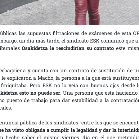
 públicas las supuestas filtraciones de exámenes de esta OP
 embargo, un día más tarde, el sindicato ESK comunicó que a 
ribunales
Osakidetza le rescindirían su contrato
este mis
Debagoiena y cuenta con un contrato de sustitución de u
le explicaron a Macho, la persona a la que está sustituyen
 finiquitaba. Pero ESK no lo veía con buenos ojos desde l
kidetza esto no puede ser
. Una persona que esta haciendo 
o puesto de trabajo para dar estabilidad a la contratación
cales.
denuncia pública de los sindicatos -entre los que se encuent
e ha visto obligada a cumplir la legalidad y dar la interini
an hecho saber el mismo viernes, día en el que pretendí