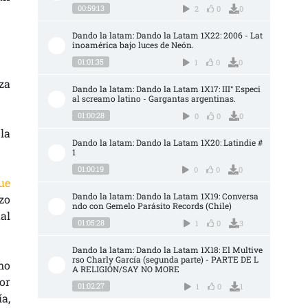
00:59:13
2
0
0
Dando la latam: Dando la Latam 1X22: 2006 - Lat
inoamérica bajo luces de Neón.
01:01:35
1
0
0
za
Dando la latam: Dando la Latam 1X17: III° Especi
al screamo latino - Gargantas argentinas.
01:00:28
0
0
0
la
Dando la latam: Dando la Latam 1X20: Latindie #
1
01:00:19
0
0
0
ue
Dando la latam: Dando la Latam 1X19: Conversa
izo
ndo con Gemelo Parásito Records (Chile)
ual
01:05:28
1
0
3
Dando la latam: Dando la Latam 1X18: El Multive
rso Charly García (segunda parte) - PARTE DE L
mo
A RELIGIÓN/SAY NO MORE
or
01:02:27
1
0
1
a,