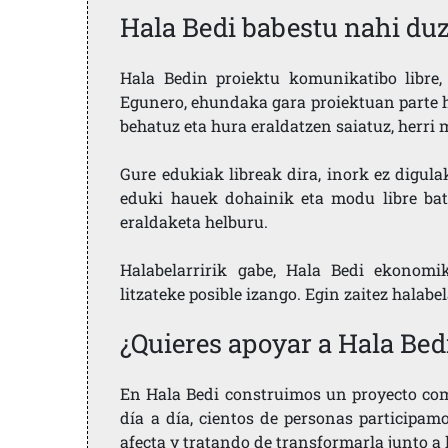
Hala Bedi babestu nahi du
Hala Bedin proiektu komunikatibo libre, 
Egunero, ehundaka gara proiektuan parte h
behatuz eta hura eraldatzen saiatuz, herr
Gure edukiak libreak dira, inork ez digula
eduki hauek dohainik eta modu libre bat
eraldaketa helburu.
Halabelarririk gabe, Hala Bedi ekonomi
litzateke posible izango. Egin zaitez halabe
¿Quieres apoyar a Hala Bed
En Hala Bedi construimos un proyecto comu
día a día, cientos de personas participam
afecta y tratando de transformarla junto a