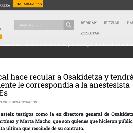
HALABELARRIS
RRERA
BERRIAK
IRITZIAK
HA
ZOZKETAK
indical hace recular a Osakidetza y tendrá que dar la interinidad
cal hace recular a Osakidetza y tendr
ente le correspondía a la anestesista
PEs
EN [:ES]LA PRESIÓN MEDIÁTICA Y SINDICAL HACE RECU
ARIOS DESACTIVADOS
asteiz testigos como la ex directora general de Osakidetz
tínez y Marta Macho, que son quienes que hicieron públic
ta última que rescinde de su contrato.