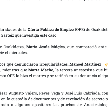
ularidades de la
Oferta Pública de Empleo
(OPE) de Osakidet
Gasteiz que investiga este caso.
de Osakidetza,
María Jesús Múgica
, que compareció ante 
iz el miércoles.
cos que denunciaron irregularidades,
Manoel Martínez
–
q
z
, mientras que
Marta Macho
, la tercera anestesista que h
sta OPE lo hizo el martes y se ratificó en su denuncia al ig
, César Augusto Valero, Reyes Vega y José Luis Cabriada, co
d en la custodia de documentos y de revelación de secreto p
trado a algunos opositores las pruebas de Anestesiologí