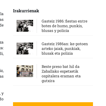
Irakurrienak
la
as
Gasteiz 1986: fiestas entre
de
botes de humo, punkis,
blusas y policía
eza
Gasteiz 1986an: ke-potoen
a:
arteko jaiak, punkiak,
blusak eta polizia
i,
Beste preso bat hil da
z,
Zaballako espetxetik
ospitalera eraman eta
as
gutxira
 y
do