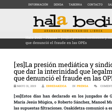
INFORMACIÓN
DENDA
TABERNA
CONTACTO
SA
Hala Bedi
>
Prensa
>
[:es]La presión mediática y s
que denunció el fraude en las OPEs
[:es]La presión mediática y sindi
que dar la interinidad que legalm
que denunció el fraude en las O
MAYO 31, 2019
ERREDAKZIOA
IN
PRENSA
COMENT
[:es]Estos días han declarado en los juzgados de G
María Jesús Múgica, o Roberto Sánchez, Manoel Mar
las supuestas filtraciones. Osakidetza comunicó a es