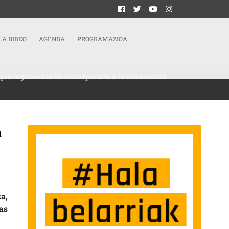
LA BIDEO
AGENDA
PROGRAMAZIOA
 que legalmente le correspondía a la anestesista
á
LAR A OSAKIDETZA Y TENDRÁ QUE DAR LA INTERINIDAD QUE LEGALMENTE LE CO
a,
as