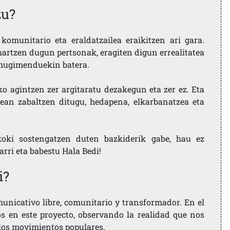
zu?
komunitario eta eraldatzailea eraikitzen ari gara.
artzen dugun pertsonak, eragiten digun errealitatea
i mugimenduekin batera.
ko agintzen zer argitaratu dezakegun eta zer ez. Eta
ean zabaltzen ditugu, hedapena, elkarbanatzea eta
koki sostengatzen duten bazkiderik gabe, hau ez
larri eta babestu Hala Bedi!
i?
nicativo libre, comunitario y transformador. En el
os en este proyecto, observando la realidad que nos
 los movimientos populares.