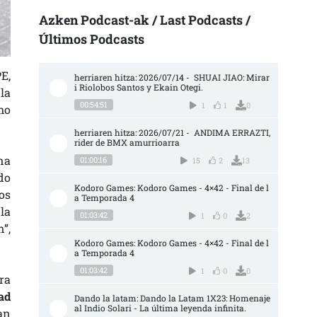
Azken Podcast-ak / Last Podcasts /
Últimos Podcasts
E,
herriaren hitza: 2026/07/14 -  SHUAI JIAO: Mirar
i Riolobos Santos y Ekain Otegi.
la
00:54:51
1
1
0
mo
herriaren hitza: 2026/07/21 -  ANDIMA ERRAZTI, 
rider de BMX amurrioarra
na
01:00:16
15
2
13
do
Kodoro Games: Kodoro Games - 4×42 - Final de l
os
a Temporada 4
la
01:03:42
1
0
2
”,
Kodoro Games: Kodoro Games - 4×42 - Final de l
a Temporada 4
01:03:42
1
0
0
ra
dad
Dando la latam: Dando la Latam 1X23: Homenaje 
al Indio Solari - La última leyenda infinita.
an