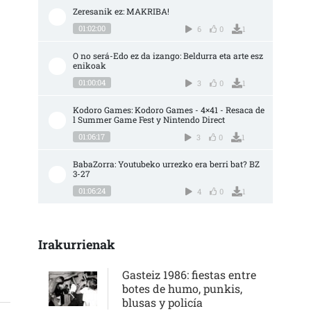
Zeresanik ez: MAKRIBA!
01:02:00
6
0
1
O no será-Edo ez da izango: Beldurra eta arte esz
enikoak
01:00:04
3
0
1
Kodoro Games: Kodoro Games - 4×41 - Resaca de
l Summer Game Fest y Nintendo Direct
01:06:17
3
0
1
BabaZorra: Youtubeko urrezko era berri bat? BZ 
3-27
01:06:24
4
0
1
Irakurrienak
Gasteiz 1986: fiestas entre
botes de humo, punkis,
blusas y policía