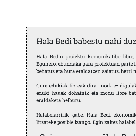
Hala Bedi babestu nahi du
Hala Bedin proiektu komunikatibo libre, 
Egunero, ehundaka gara proiektuan parte h
behatuz eta hura eraldatzen saiatuz, herr
Gure edukiak libreak dira, inork ez digula
eduki hauek dohainik eta modu libre bat
eraldaketa helburu.
Halabelarririk gabe, Hala Bedi ekonomi
litzateke posible izango. Egin zaitez halabe