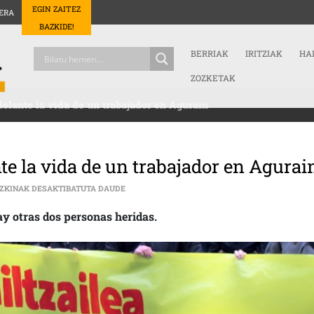
EGIN ZAITEZ
ERA
BAZKIDE!
BERRIAK
IRITZIAK
HA
ZOZKETAK
delante la vida de un trabajador en Agurain
nte la vida de un trabajador en Agurai
LA PRECARIEDAD SE LLEVA POR DELANTE LA V
UZKINAK DESAKTIBATUTA DAUDE
hay otras dos personas heridas.