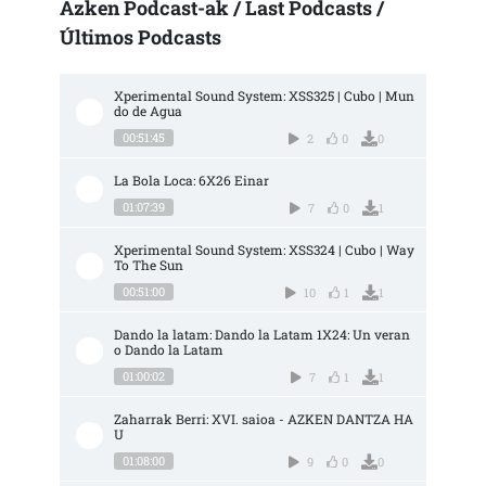
Azken Podcast-ak / Last Podcasts /
Últimos Podcasts
Xperimental Sound System: XSS325 | Cubo | Mun
do de Agua
00:51:45
2
0
0
La Bola Loca: 6X26 Einar
01:07:39
7
0
1
Xperimental Sound System: XSS324 | Cubo | Way 
To The Sun
00:51:00
10
1
1
Dando la latam: Dando la Latam 1X24: Un veran
o Dando la Latam
01:00:02
7
1
1
Zaharrak Berri: XVI. saioa - AZKEN DANTZA HA
U
01:08:00
9
0
0