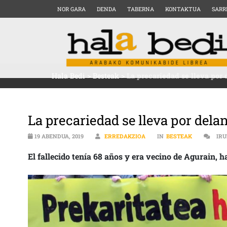
NOR GARA
DENDA
TABERNA
KONTAKTUA
SARR
Hala Bedi
>
Besteak
>
La precariedad se lleva por 
La precariedad se lleva por dela
19 ABENDUA, 2019
ERREDAKZIOA
IN
BESTEAK
IR
El fallecido tenía 68 años y era vecino de Agurain, 