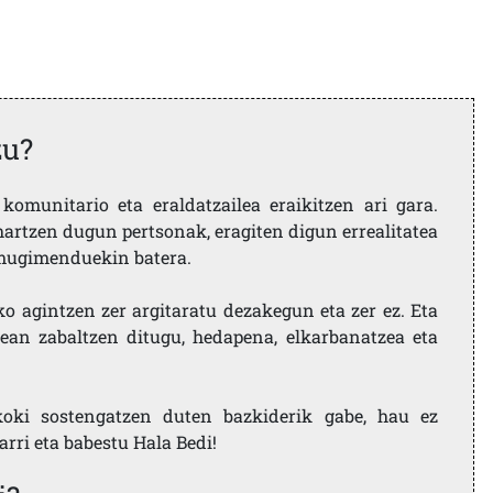
zu?
komunitario eta eraldatzailea eraikitzen ari gara.
artzen dugun pertsonak, eragiten digun errealitatea
i mugimenduekin batera.
ko agintzen zer argitaratu dezakegun eta zer ez. Eta
ean zabaltzen ditugu, hedapena, elkarbanatzea eta
koki sostengatzen duten bazkiderik gabe, hau ez
larri eta babestu Hala Bedi!