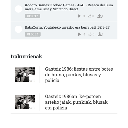
Kodoro Games: Kodoro Games - 4×41 - Resaca del Sum
mer Game Fest y Nintendo Direct
01:06:17
3
0
1
BabaZorra: Youtubeko urrezko era berri bat? BZ 3-27
01:06:24
4
0
1
Irakurrienak
Gasteiz 1986: fiestas entre botes
de humo, punkis, blusas y
policía
Gasteiz 1986an: ke-potoen
arteko jaiak, punkiak, blusak
eta polizia