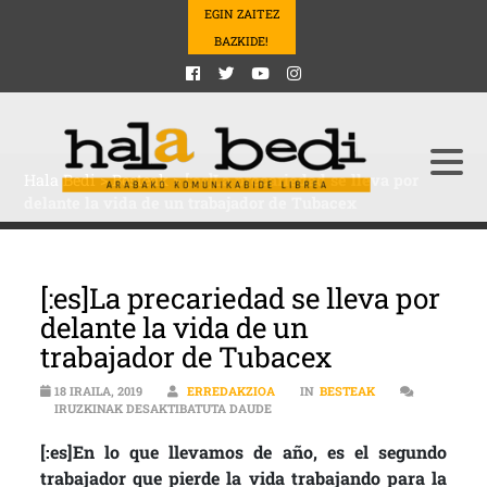
EGIN ZAITEZ
BAZKIDE!
Hala Bedi
>
Besteak
>
[:es]La precariedad se lleva por
delante la vida de un trabajador de Tubacex
[:es]La precariedad se lleva por
delante la vida de un
trabajador de Tubacex
18 IRAILA, 2019
ERREDAKZIOA
IN
BESTEAK
[:ES]LA PRECARIEDAD SE LLEVA P
IRUZKINAK DESAKTIBATUTA DAUDE
[:es]En lo que llevamos de año, es el segundo
trabajador que pierde la vida trabajando para la