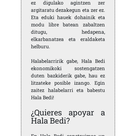
ez digulako agintzen zer
argitaratu dezakegun eta zer ez.
Eta eduki hauek dohainik eta
modu libre batean zabaltzen
ditugu, hedapena,
elkarbanatzea eta eraldaketa
helburu.
Halabelarririk gabe, Hala Bedi
ekonomikoki sostengatzen
duten bazkiderik gabe, hau ez
litzateke posible izango. Egin
zaitez halabelarri eta babestu
Hala Bedi!
¿Quieres apoyar a
Hala Bedi?
En Hala Bedi construimos un