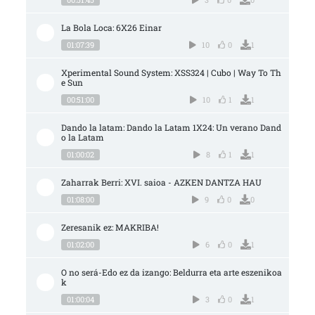
La Bola Loca: 6X26 Einar
01:07:39
10
0
1
Xperimental Sound System: XSS324 | Cubo | Way To Th
e Sun
00:51:00
10
1
1
Dando la latam: Dando la Latam 1X24: Un verano Dand
o la Latam
01:00:02
8
1
1
Zaharrak Berri: XVI. saioa - AZKEN DANTZA HAU
01:08:00
9
0
0
Zeresanik ez: MAKRIBA!
01:02:00
6
0
1
O no será-Edo ez da izango: Beldurra eta arte eszenikoa
k
01:00:04
3
0
1