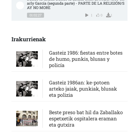
arly García (segunda parte) - PARTE DE LA RELIGIÓN/S
AY NO MORE
01:02:27
1
0
1
Irakurrienak
Gasteiz 1986: fiestas entre botes
de humo, punkis, blusas y
policía
Gasteiz 1986an: ke-potoen
arteko jaiak, punkiak, blusak
eta polizia
Beste preso bat hil da Zaballako
espetxetik ospitalera eraman
eta gutxira