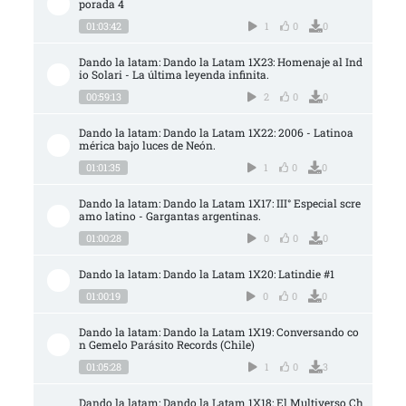
porada 4
01:03:42
1
0
0
Dando la latam: Dando la Latam 1X23: Homenaje al Ind
io Solari - La última leyenda infinita.
00:59:13
2
0
0
Dando la latam: Dando la Latam 1X22: 2006 - Latinoa
mérica bajo luces de Neón.
01:01:35
1
0
0
Dando la latam: Dando la Latam 1X17: III° Especial scre
amo latino - Gargantas argentinas.
01:00:28
0
0
0
Dando la latam: Dando la Latam 1X20: Latindie #1
01:00:19
0
0
0
Dando la latam: Dando la Latam 1X19: Conversando co
n Gemelo Parásito Records (Chile)
01:05:28
1
0
3
Dando la latam: Dando la Latam 1X18: El Multiverso Ch