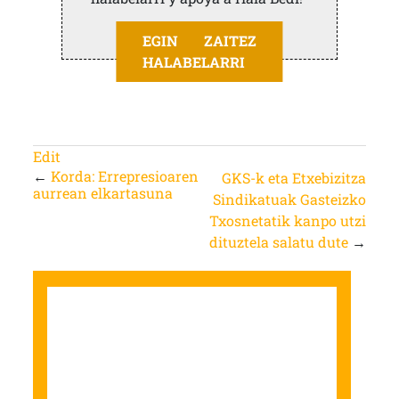
EGIN ZAITEZ
HALABELARRI
Edit
←
Korda: Errepresioaren
GKS-k eta Etxebizitza
aurrean elkartasuna
Sindikatuak Gasteizko
Txosnetatik kanpo utzi
dituztela salatu dute
→