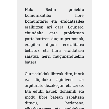
Hala Bedin proiektu
komunikatibo libre,
komunitario eta eraldatzailea
eraikitzen ari gara. Egunero,
ehundaka gara proiektuan
parte hartzen dugun pertsonak,
eragiten digun errealitatea
behatuz eta hura eraldatzen
saiatuz, herri mugimenduekin
batera.
Gure edukiak libreak dira, inork
ez digulako agintzen zer
argitaratu dezakegun eta zer ez.
Eta eduki hauek dohainik eta
modu libre batean zabaltzen
ditugu, hedapena,
elkarbanatzea eta eraldaketa