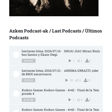
Azken Podcast-ak / Last Podcasts / Últimos
Podcasts
herriaren hitza: 2026/07/14 -  SHUAI JIAO: Mirari Riolo
bos Santos y Ekain Otegi.
00:54:51
1
1
0
herriaren hitza: 2026/07/21 -  ANDIMA ERRAZTI, rider 
de BMX amurrioarra
01:00:16
15
2
13
Kodoro Games: Kodoro Games - 4×42 - Final de la Tem
porada 4
01:03:42
1
0
2
Kodoro Games: Kodoro Games - 4×42 - Final de la Tem