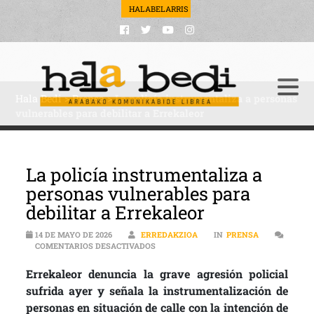
HALABELARRIS
Hala Bedi
>
Prensa
>
La policía instrumentaliza a personas
vulnerables para debilitar a Errekaleor
La policía instrumentaliza a
personas vulnerables para
debilitar a Errekaleor
14 DE MAYO DE 2026
ERREDAKZIOA
IN
PRENSA
EN LA POLICÍA INSTRUMENTALIZA A PE
COMENTARIOS DESACTIVADOS
Errekaleor denuncia la grave agresión policial
sufrida ayer y señala la instrumentalización de
personas en situación de calle con la intención de